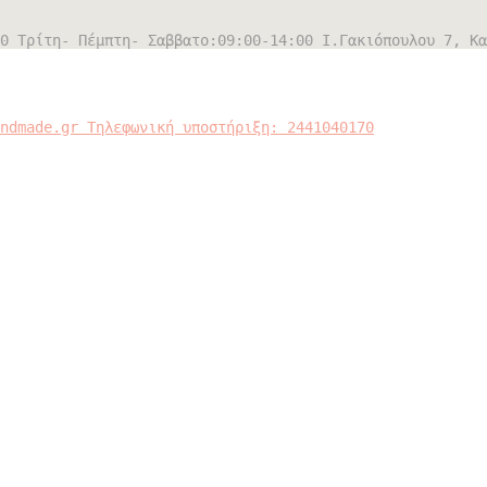
0 Τρίτη- Πέμπτη- Σαββατο:09:00-14:00
Ι.Γακιόπουλου 7, Κα
andmade.gr
Τηλεφωνική υποστήριξη: 2441040170