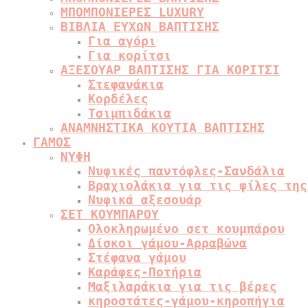
ΜΠΟΜΠΟΝΙΕΡΕΣ LUXURY
ΒΙΒΛΙΑ ΕΥΧΩΝ ΒΑΠΤΙΣΗΣ
Για αγόρι
Για κορίτσι
ΑΞΕΣΟΥΑΡ ΒΑΠΤΙΣΗΣ ΓΙΑ ΚΟΡΙΤΣΙ
Στεφανάκια
Κορδέλες
Τσιμπιδάκια
ΑΝΑΜΝΗΣΤΙΚΑ ΚΟΥΤΙΑ ΒΑΠΤΙΣΗΣ
ΓΑΜΟΣ
ΝΥΦΗ
Νυφικές παντόφλες-Σανδάλια
Βραχιολάκια για τις φίλες της
Νυφικά αξεσουάρ
ΣΕΤ ΚΟΥΜΠΑΡΟΥ
Ολοκληρωμένο σετ κουμπάρου
Δίσκοι γάμου-Αρραβώνα
Στέφανα γάμου
Καράφες-Ποτήρια
Μαξιλαράκια για τις βέρες
κηροστάτες-γάμου-κηροπήγια