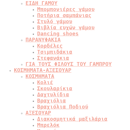
ΕΙΔΗ ΓΑΜΟΥ
Μπομπονιέρες γάμου
Ποτήρια σαμπάνιας
Στυλό γάμου
Βιβλία ευχών γάμου
Dancing shoes
ΠΑΡΑΝΥΦΑΚΙΑ
Κορδέλες
Τσιμπιδάκια
Στεφανάκια
ΓΙΑ ΤΟΥΣ ΦΙΛΟΥΣ ΤΟΥ ΓΑΜΠΡΟΥ
ΚΟΣΜΗΜΑΤΑ-ΑΞΕΣΟΥΑΡ
ΚΟΣΜΗΜΑΤΑ
Κολιέ
Σκουλαρίκια
Δαχτυλίδια
Βραχιόλια
Βραχιόλια Ποδιού
ΑΞΕΣΟΥΑΡ
Διακοσμητικά μαξιλάρια
Μπρελόκ