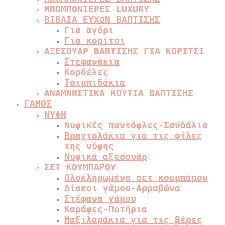
ΜΠΟΜΠΟΝΙΕΡΕΣ LUXURY
ΒΙΒΛΙΑ ΕΥΧΩΝ ΒΑΠΤΙΣΗΣ
Για αγόρι
Για κορίτσι
ΑΞΕΣΟΥΑΡ ΒΑΠΤΙΣΗΣ ΓΙΑ ΚΟΡΙΤΣΙ
Στεφανάκια
Κορδέλες
Τσιμπιδάκια
ΑΝΑΜΝΗΣΤΙΚΑ ΚΟΥΤΙΑ ΒΑΠΤΙΣΗΣ
ΓΑΜΟΣ
ΝΥΦΗ
Νυφικές παντόφλες-Σανδάλια
Βραχιολάκια για τις φίλες
της νύφης
Νυφικά αξεσουάρ
ΣΕΤ ΚΟΥΜΠΑΡΟΥ
Ολοκληρωμένο σετ κουμπάρου
Δίσκοι γάμου-Αρραβώνα
Στέφανα γάμου
Καράφες-Ποτήρια
Μαξιλαράκια για τις βέρες