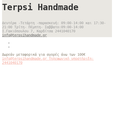
Terpsi Handmade
Δευτέρα -Τετάρτη -παρασκευή: 09:00-14:00 και 17:30-
21:00 Τρίτη- Πέμπτη- Σαββατο:09:00-14:00
Ι.Γακιόπουλου 7, Καρδίτσα
2441040170
info@terpsihandmade.gr
Δωρεάν μεταφορικά για αγορές άνω των 100€
info@terpsihandmade.gr
Τηλεφωνική υποστήριξη:
2441040170