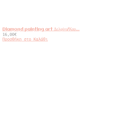
Diamond painting art Δελφίνι/Καρ...
16,00
€
Προσθήκη στο Καλάθι