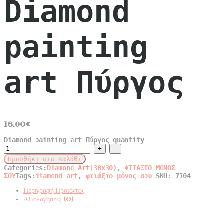
Diamond
painting
art Πύργος
16,00
€
Diamond painting art Πύργος quantity
Προσθήκη στο Καλάθι
Categories:
Diamond Art(30x30)
,
ΦΤΙΑΞΤΟ ΜΟΝΟΣ
ΣΟΥ
Tags:
diamond art
,
φτιάξτο μόνος σου
SKU:
7704
Περιγραφή Προιόντος
Αξιολογήσεις (0)