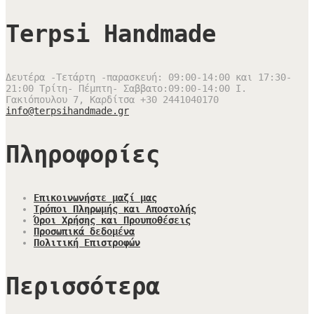
Terpsi Handmade
Δευτέρα -Τετάρτη -παρασκευή: 09:00-14:00 και 17:30-
21:00 Τρίτη- Πέμπτη- Σαββατο:09:00-14:00
Ι.
Γακιόπουλου 7, Καρδίτσα
+30 2441040170
info@terpsihandmade.gr
Πληροφορίες
Επικοινωνήστε μαζί μας
Τρόποι Πληρωμής και Αποστολής
Όροι Χρήσης και Προυποθέσεις
Προσωπικά δεδομένα
Πολιτική Επιστροφών
Περισσότερα