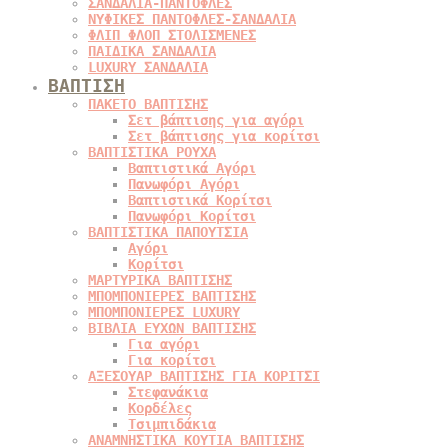
ΣΑΝΔΑΛΙΑ-ΠΑΝΤΟΦΛΕΣ
ΝΥΦΙΚΕΣ ΠΑΝΤΟΦΛΕΣ-ΣΑΝΔΑΛΙΑ
ΦΛΙΠ ΦΛΟΠ ΣΤΟΛΙΣΜΕΝΕΣ
ΠΑΙΔΙΚΑ ΣΑΝΔΑΛΙΑ
LUXURY ΣΑΝΔΑΛΙΑ
ΒΑΠΤΙΣΗ
ΠΑΚΕΤΟ ΒΑΠΤΙΣΗΣ
Σετ βάπτισης για αγόρι
Σετ βάπτισης για κορίτσι
ΒΑΠΤΙΣΤΙΚΑ ΡΟΥΧΑ
Βαπτιστικά Αγόρι
Πανωφόρι Αγόρι
Βαπτιστικά Κορίτσι
Πανωφόρι Κορίτσι
ΒΑΠΤΙΣΤΙΚΑ ΠΑΠΟΥΤΣΙΑ
Αγόρι
Κορίτσι
ΜΑΡΤΥΡΙΚΑ ΒΑΠΤΙΣΗΣ
ΜΠΟΜΠΟΝΙΕΡΕΣ ΒΑΠΤΙΣΗΣ
ΜΠΟΜΠΟΝΙΕΡΕΣ LUXURY
ΒΙΒΛΙΑ ΕΥΧΩΝ ΒΑΠΤΙΣΗΣ
Για αγόρι
Για κορίτσι
ΑΞΕΣΟΥΑΡ ΒΑΠΤΙΣΗΣ ΓΙΑ ΚΟΡΙΤΣΙ
Στεφανάκια
Κορδέλες
Τσιμπιδάκια
ΑΝΑΜΝΗΣΤΙΚΑ ΚΟΥΤΙΑ ΒΑΠΤΙΣΗΣ