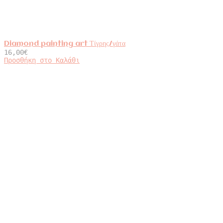
Diamond painting art Τίγρης/γάτα
16,00
€
Προσθήκη στο Καλάθι