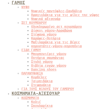
ΓΑΜΟΣ
ΝΥΦΗ
Νυφικές παντόφλες-Σανδάλια
Βραχιολάκια για τις φίλες της νύφης
Νυφικά αξεσουάρ
ΣΕΤ ΚΟΥΜΠΑΡΟΥ
Ολοκληρωμένο σετ κουμπάρου
Δίσκοι γάμου-Αρραβώνα
Στέφανα γάμου
Καράφες-Ποτήρια
Μαξιλαράκια για τις βέρες
κηροστάτες-γάμου-κηροπήγια
ΕΙΔΗ ΓΑΜΟΥ
Μπομπονιέρες γάμου
Ποτήρια σαμπάνιας
Στυλό γάμου
Βιβλία ευχών γάμου
Dancing shoes
ΠΑΡΑΝΥΦΑΚΙΑ
Κορδέλες
Τσιμπιδάκια
Στεφανάκια
ΓΙΑ ΤΟΥΣ ΦΙΛΟΥΣ ΤΟΥ ΓΑΜΠΡΟΥ
ΚΟΣΜΗΜΑΤΑ-ΑΞΕΣΟΥΑΡ
ΚΟΣΜΗΜΑΤΑ
Κολιέ
Σκουλαρίκια