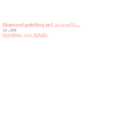
Diamond painting art Δελφίνια/Χε...
16,00
€
Προσθήκη στο Καλάθι