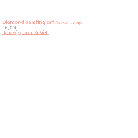
Diamond painting art Λευκός Τίγρης
16,00
€
Προσθήκη στο Καλάθι