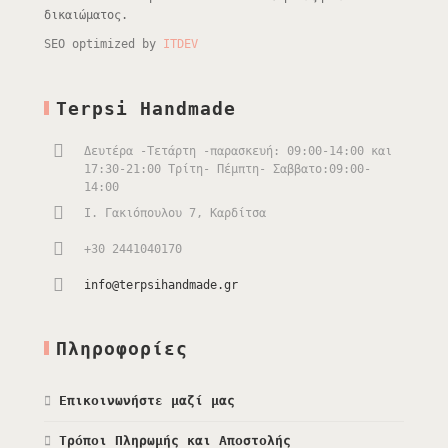
δικαιώματος.
SEO optimized by
ITDEV
Terpsi Handmade
Δευτέρα -Τετάρτη -παρασκευή: 09:00-14:00 και
17:30-21:00 Τρίτη- Πέμπτη- Σαββατο:09:00-
14:00
Ι. Γακιόπουλου 7, Καρδίτσα
+30 2441040170
info@terpsihandmade.gr
Πληροφορίες
Επικοινωνήστε μαζί μας
Τρόποι Πληρωμής και Αποστολής