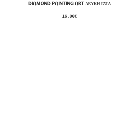
DIAMOND PAINTING ART ΛΕΥΚΉ ΓΆΤΑ
16,00
€