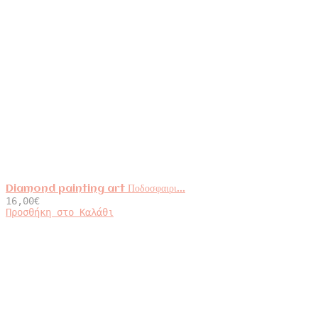
Diamond painting art Ποδοσφαιρι...
16,00
€
Προσθήκη στο Καλάθι