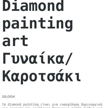
Diamond
painting
art
Γυναίκα/
Καροτσάκι
16,00
€
Τα diamond painting είναι μια ενασχόληση δημιουργική