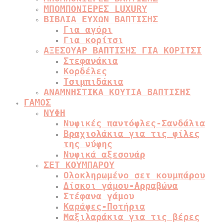
ΜΠΟΜΠΟΝΙΕΡΕΣ LUXURY
ΒΙΒΛΙΑ ΕΥΧΩΝ ΒΑΠΤΙΣΗΣ
Για αγόρι
Για κορίτσι
ΑΞΕΣΟΥΑΡ ΒΑΠΤΙΣΗΣ ΓΙΑ ΚΟΡΙΤΣΙ
Στεφανάκια
Κορδέλες
Τσιμπιδάκια
ΑΝΑΜΝΗΣΤΙΚΑ ΚΟΥΤΙΑ ΒΑΠΤΙΣΗΣ
ΓΑΜΟΣ
ΝΥΦΗ
Νυφικές παντόφλες-Σανδάλια
Βραχιολάκια για τις φίλες
της νύφης
Νυφικά αξεσουάρ
ΣΕΤ ΚΟΥΜΠΑΡΟΥ
Ολοκληρωμένο σετ κουμπάρου
Δίσκοι γάμου-Αρραβώνα
Στέφανα γάμου
Καράφες-Ποτήρια
Μαξιλαράκια για τις βέρες