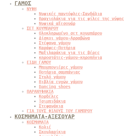
ΓΑΜΟΣ
ΝΥΦΗ
Νυφικές παντόφλες-Σανδάλια
Βραχιολάκια για τις φίλες της νύφης
Νυφικά αξεσουάρ
ΣΕΤ ΚΟΥΜΠΑΡΟΥ
Ολοκληρωμένο σετ κουμπάρου
Δίσκοι γάμου-Αρραβώνα
Στέφανα γάμου
Καράφες-Ποτήρια
Μαξιλαράκια για τις βέρες
κηροστάτες-γάμου-κηροπήγια
ΕΙΔΗ ΓΑΜΟΥ
Μπομπονιέρες γάμου
Ποτήρια σαμπάνιας
Στυλό γάμου
Βιβλία ευχών γάμου
Dancing shoes
ΠΑΡΑΝΥΦΑΚΙΑ
Κορδέλες
Τσιμπιδάκια
Στεφανάκια
ΓΙΑ ΤΟΥΣ ΦΙΛΟΥΣ ΤΟΥ ΓΑΜΠΡΟΥ
ΚΟΣΜΗΜΑΤΑ-ΑΞΕΣΟΥΑΡ
ΚΟΣΜΗΜΑΤΑ
Κολιέ
Σκουλαρίκια