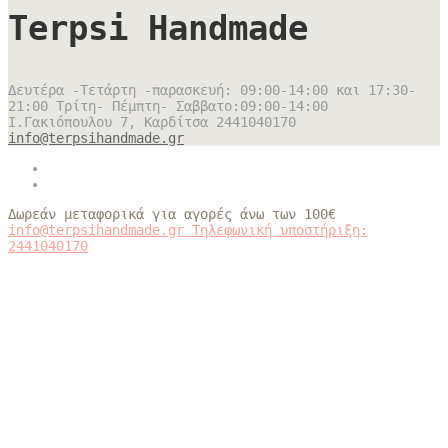
Terpsi Handmade
Δευτέρα -Τετάρτη -παρασκευή: 09:00-14:00 και 17:30-
21:00 Τρίτη- Πέμπτη- Σαββατο:09:00-14:00
Ι.Γακιόπουλου 7, Καρδίτσα
2441040170
info@terpsihandmade.gr
Δωρεάν μεταφορικά για αγορές άνω των 100€
info@terpsihandmade.gr
Τηλεφωνική υποστήριξη:
2441040170