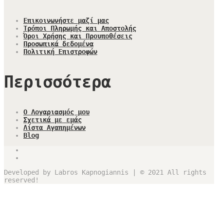
Επικοινωνήστε μαζί μας
Τρόποι Πληρωμής και Αποστολής
Όροι Χρήσης και Προυποθέσεις
Προσωπικά δεδομένα
Πολιτική Επιστροφών
Περισσότερα
Ο Λογαριασμός μου
Σχετικά με εμάς
Λίστα Αγαπημένων
Blog
Developed by Labros Kapnogiannis | © 2021 All rights
reserved!