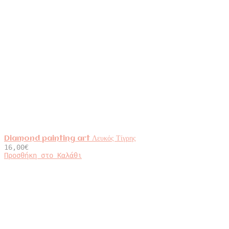
Diamond painting art Λευκός Τίγρης
16,00
€
Προσθήκη στο Καλάθι