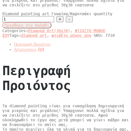
για μικρούς και μεγάλους! Υπαρχουνε πολλά σχέδια για
να επιλέξετε στο μέγεθος 30χ30 εκατοστα
Diamond painting art Γυναίκα/Καροτσάκι quantity
Προσθήκη στο Καλάθι
Categories:
Diamond Art(30x30)
,
ΦΤΙΑΞΤΟ ΜΟΝΟΣ
ΣΟΥ
Tags:
diamond art
,
φτιάξτο μόνος σου
SKU:
7710
Περιγραφή Προιόντος
Αξιολογήσεις (0)
Περιγραφή
Προιόντος
Τα diamond painting είναι μια ενασχόληση δημιουργική
για μικρούς και μεγάλους! Υπαρχουνε πολλά σχέδια για
να επιλέξετε στο μέγεθος 30χ30 εκατοστα. Αφού
ολοκληρωθεί το έργο σας μετά μπορεί να γίνει κάδρο και
να διακοσμήσει το σπίτι σας.
Το πακέτο περιέχει όλα τα υλικά για τη δημιουργία σας.