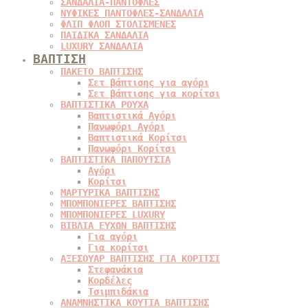
ΣΑΝΔΑΛΙΑ-ΠΑΝΤΟΦΛΕΣ
ΝΥΦΙΚΕΣ ΠΑΝΤΟΦΛΕΣ-ΣΑΝΔΑΛΙΑ
ΦΛΙΠ ΦΛΟΠ ΣΤΟΛΙΣΜΕΝΕΣ
ΠΑΙΔΙΚΑ ΣΑΝΔΑΛΙΑ
LUXURY ΣΑΝΔΑΛΙΑ
ΒΑΠΤΙΣΗ
ΠΑΚΕΤΟ ΒΑΠΤΙΣΗΣ
Σετ βάπτισης για αγόρι
Σετ βάπτισης για κορίτσι
ΒΑΠΤΙΣΤΙΚΑ ΡΟΥΧΑ
Βαπτιστικά Αγόρι
Πανωφόρι Αγόρι
Βαπτιστικά Κορίτσι
Πανωφόρι Κορίτσι
ΒΑΠΤΙΣΤΙΚΑ ΠΑΠΟΥΤΣΙΑ
Αγόρι
Κορίτσι
ΜΑΡΤΥΡΙΚΑ ΒΑΠΤΙΣΗΣ
ΜΠΟΜΠΟΝΙΕΡΕΣ ΒΑΠΤΙΣΗΣ
ΜΠΟΜΠΟΝΙΕΡΕΣ LUXURY
ΒΙΒΛΙΑ ΕΥΧΩΝ ΒΑΠΤΙΣΗΣ
Για αγόρι
Για κορίτσι
ΑΞΕΣΟΥΑΡ ΒΑΠΤΙΣΗΣ ΓΙΑ ΚΟΡΙΤΣΙ
Στεφανάκια
Κορδέλες
Τσιμπιδάκια
ΑΝΑΜΝΗΣΤΙΚΑ ΚΟΥΤΙΑ ΒΑΠΤΙΣΗΣ