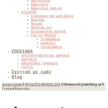
Δαχτυλίδια
Βραχιόλια
Βραχιόλια Ποδιού
ΑΞΕΣΟΥΑΡ
Διακοσμητικά μαξιλάρια
Μπρελόκ
Μπεμπέ
Παιδικά σετ
Χειροποίητα πλεκτά
ΓΙΑ ΤΑ ΜΑΛΛΙΑ
Στεφανάκια
Κορδέλες
Τσιμπιδάκια
ΕΠΟΧΙΑΚΑ
ΧΡΙΣΤΟΥΓΕΝΝΙΑΤΙΚΑ ΔΩΡΑΚΙΑ
ΜΑΡΤΑΚΙΑ
ΠΑΣΧΑΛΙΝΕΣ ΛΑΜΠΑΔΕΣ
ΓΟΥΡΙΑ
Σχετικά με εμάς
Blog
Αρχική σελίδα
|
ΦΤΙΑΞΤΟ ΜΟΝΟΣ ΣΟΥ
| Diamond painting art
Γυναίκα/Καροτσάκι