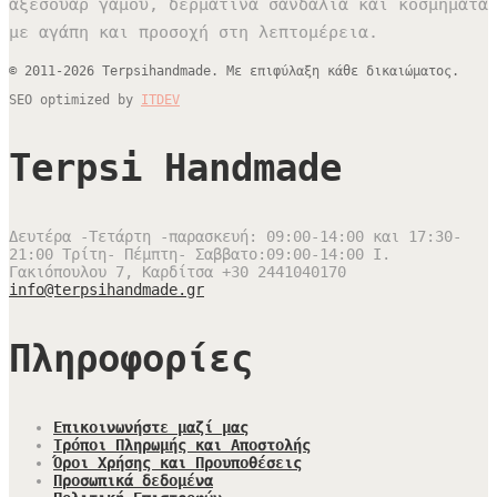
αξεσουάρ γάμου, δερμάτινα σανδάλια και κοσμήματα
με αγάπη και προσοχή στη λεπτομέρεια.
© 2011-2026 Terpsihandmade. Με επιφύλαξη κάθε δικαιώματος.
SEO optimized by
ITDEV
Terpsi Handmade
Δευτέρα -Τετάρτη -παρασκευή: 09:00-14:00 και 17:30-
21:00 Τρίτη- Πέμπτη- Σαββατο:09:00-14:00
Ι.
Γακιόπουλου 7, Καρδίτσα
+30 2441040170
info@terpsihandmade.gr
Πληροφορίες
Επικοινωνήστε μαζί μας
Τρόποι Πληρωμής και Αποστολής
Όροι Χρήσης και Προυποθέσεις
Προσωπικά δεδομένα