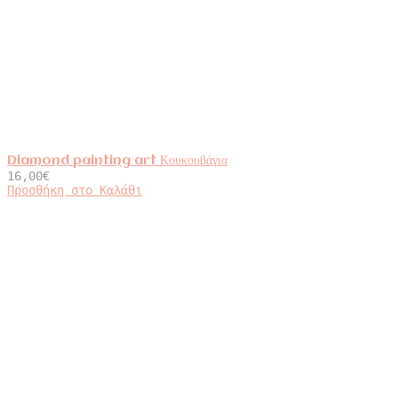
Diamond painting art Κουκουβάγια
16,00
€
Προσθήκη στο Καλάθι