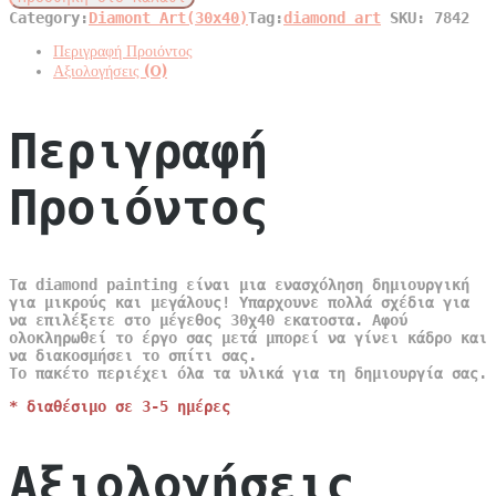
art
Category:
Diamont Art(30x40)
Tag:
diamond art
SKU:
7842
Αερόστατα
quantity
Περιγραφή Προιόντος
Αξιολογήσεις (0)
Περιγραφή
Προιόντος
Τα diamond painting είναι μια ενασχόληση δημιουργική
για μικρούς και μεγάλους! Υπαρχουνε πολλά σχέδια για
να επιλέξετε στο μέγεθος 30χ40 εκατοστα. Αφού
ολοκληρωθεί το έργο σας μετά μπορεί να γίνει κάδρο και
να διακοσμήσει το σπίτι σας.
Το πακέτο περιέχει όλα τα υλικά για τη δημιουργία σας.
* διαθέσιμο σε 3-5 ημέρες
Αξιολογήσεις