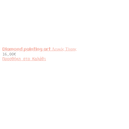
Diamond painting art Λευκός Τίγρης
16,00
€
Προσθήκη στο Καλάθι