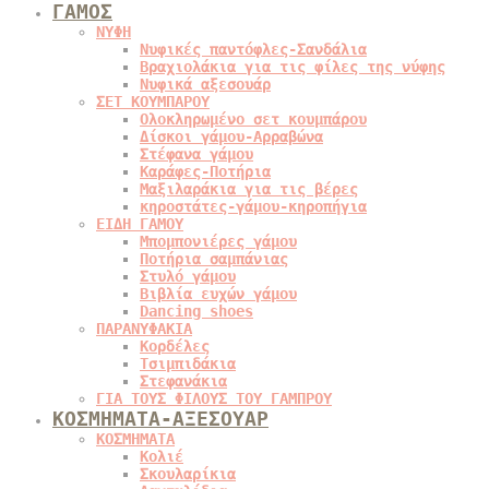
ΓΑΜΟΣ
ΝΥΦΗ
Νυφικές παντόφλες-Σανδάλια
Βραχιολάκια για τις φίλες της νύφης
Νυφικά αξεσουάρ
ΣΕΤ ΚΟΥΜΠΑΡΟΥ
Ολοκληρωμένο σετ κουμπάρου
Δίσκοι γάμου-Αρραβώνα
Στέφανα γάμου
Καράφες-Ποτήρια
Μαξιλαράκια για τις βέρες
κηροστάτες-γάμου-κηροπήγια
ΕΙΔΗ ΓΑΜΟΥ
Μπομπονιέρες γάμου
Ποτήρια σαμπάνιας
Στυλό γάμου
Βιβλία ευχών γάμου
Dancing shoes
ΠΑΡΑΝΥΦΑΚΙΑ
Κορδέλες
Τσιμπιδάκια
Στεφανάκια
ΓΙΑ ΤΟΥΣ ΦΙΛΟΥΣ ΤΟΥ ΓΑΜΠΡΟΥ
ΚΟΣΜΗΜΑΤΑ-ΑΞΕΣΟΥΑΡ
ΚΟΣΜΗΜΑΤΑ
Κολιέ
Σκουλαρίκια