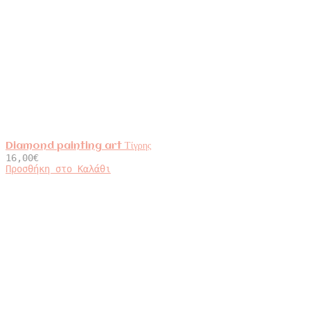
Diamond painting art Τίγρης
16,00
€
Προσθήκη στο Καλάθι