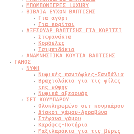
ΜΠΟΜΠΟΝΙΕΡΕΣ LUXURY
ΒΙΒΛΙΑ ΕΥΧΩΝ ΒΑΠΤΙΣΗΣ
Για αγόρι
Για κορίτσι
ΑΞΕΣΟΥΑΡ ΒΑΠΤΙΣΗΣ ΓΙΑ ΚΟΡΙΤΣΙ
Στεφανάκια
Κορδέλες
Τσιμπιδάκια
ΑΝΑΜΝΗΣΤΙΚΑ ΚΟΥΤΙΑ ΒΑΠΤΙΣΗΣ
ΓΑΜΟΣ
ΝΥΦΗ
Νυφικές παντόφλες-Σανδάλια
Βραχιολάκια για τις φίλες
της νύφης
Νυφικά αξεσουάρ
ΣΕΤ ΚΟΥΜΠΑΡΟΥ
Ολοκληρωμένο σετ κουμπάρου
Δίσκοι γάμου-Αρραβώνα
Στέφανα γάμου
Καράφες-Ποτήρια
Μαξιλαράκια για τις βέρες