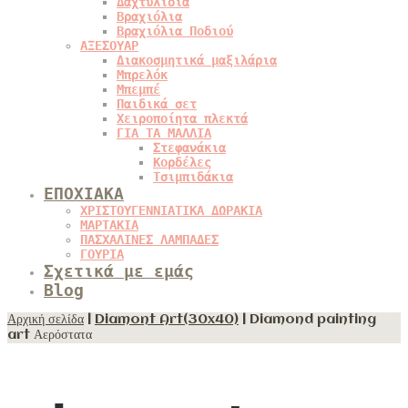
Δαχτυλίδια
Βραχιόλια
Βραχιόλια Ποδιού
ΑΞΕΣΟΥΑΡ
Διακοσμητικά μαξιλάρια
Μπρελόκ
Μπεμπέ
Παιδικά σετ
Χειροποίητα πλεκτά
ΓΙΑ ΤΑ ΜΑΛΛΙΑ
Στεφανάκια
Κορδέλες
Τσιμπιδάκια
ΕΠΟΧΙΑΚΑ
ΧΡΙΣΤΟΥΓΕΝΝΙΑΤΙΚΑ ΔΩΡΑΚΙΑ
ΜΑΡΤΑΚΙΑ
ΠΑΣΧΑΛΙΝΕΣ ΛΑΜΠΑΔΕΣ
ΓΟΥΡΙΑ
Σχετικά με εμάς
Blog
Αρχική σελίδα
|
Diamont Art(30x40)
| Diamond painting
art Αερόστατα