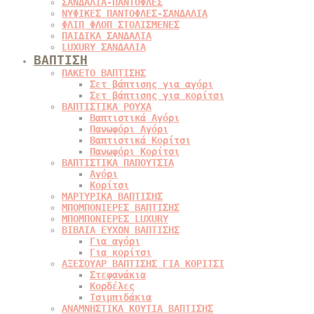
ΣΑΝΔΑΛΙΑ-ΠΑΝΤΟΦΛΕΣ
ΝΥΦΙΚΕΣ ΠΑΝΤΟΦΛΕΣ-ΣΑΝΔΑΛΙΑ
ΦΛΙΠ ΦΛΟΠ ΣΤΟΛΙΣΜΕΝΕΣ
ΠΑΙΔΙΚΑ ΣΑΝΔΑΛΙΑ
LUXURY ΣΑΝΔΑΛΙΑ
ΒΑΠΤΙΣΗ
ΠΑΚΕΤΟ ΒΑΠΤΙΣΗΣ
Σετ βάπτισης για αγόρι
Σετ βάπτισης για κορίτσι
ΒΑΠΤΙΣΤΙΚΑ ΡΟΥΧΑ
Βαπτιστικά Αγόρι
Πανωφόρι Αγόρι
Βαπτιστικά Κορίτσι
Πανωφόρι Κορίτσι
ΒΑΠΤΙΣΤΙΚΑ ΠΑΠΟΥΤΣΙΑ
Αγόρι
Κορίτσι
ΜΑΡΤΥΡΙΚΑ ΒΑΠΤΙΣΗΣ
ΜΠΟΜΠΟΝΙΕΡΕΣ ΒΑΠΤΙΣΗΣ
ΜΠΟΜΠΟΝΙΕΡΕΣ LUXURY
ΒΙΒΛΙΑ ΕΥΧΩΝ ΒΑΠΤΙΣΗΣ
Για αγόρι
Για κορίτσι
ΑΞΕΣΟΥΑΡ ΒΑΠΤΙΣΗΣ ΓΙΑ ΚΟΡΙΤΣΙ
Στεφανάκια
Κορδέλες
Τσιμπιδάκια
ΑΝΑΜΝΗΣΤΙΚΑ ΚΟΥΤΙΑ ΒΑΠΤΙΣΗΣ