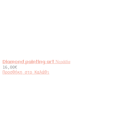
Diamond painting art Νεράϊδα
16,00
€
Προσθήκη στο Καλάθι