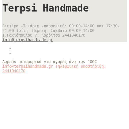
Terpsi Handmade
Δευτέρα -Τετάρτη -παρασκευή: 09:00-14:00 και 17:30-
21:00 Τρίτη- Πέμπτη- Σαββατο:09:00-14:00
Ι.Γακιόπουλου 7, Καρδίτσα
2441040170
info@terpsihandmade.gr
Δωρεάν μεταφορικά για αγορές άνω των 100€
info@terpsihandmade.gr
Τηλεφωνική υποστήριξη:
2441040170