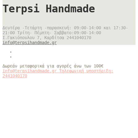
Terpsi Handmade
Δευτέρα -Τετάρτη -παρασκευή: 09:00-14:00 και 17:30-
21:00 Τρίτη- Πέμπτη- Σαββατο:09:00-14:00
Ι.Γακιόπουλου 7, Καρδίτσα
2441040170
info@terpsihandmade.gr
Δωρεάν μεταφορικά για αγορές άνω των 100€
info@terpsihandmade.gr
Τηλεφωνική υποστήριξη:
2441040170