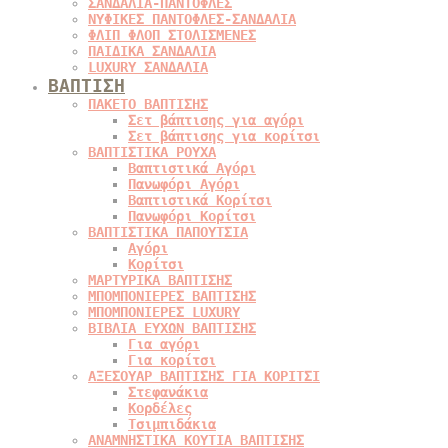
ΣΑΝΔΑΛΙΑ-ΠΑΝΤΟΦΛΕΣ
ΝΥΦΙΚΕΣ ΠΑΝΤΟΦΛΕΣ-ΣΑΝΔΑΛΙΑ
ΦΛΙΠ ΦΛΟΠ ΣΤΟΛΙΣΜΕΝΕΣ
ΠΑΙΔΙΚΑ ΣΑΝΔΑΛΙΑ
LUXURY ΣΑΝΔΑΛΙΑ
ΒΑΠΤΙΣΗ
ΠΑΚΕΤΟ ΒΑΠΤΙΣΗΣ
Σετ βάπτισης για αγόρι
Σετ βάπτισης για κορίτσι
ΒΑΠΤΙΣΤΙΚΑ ΡΟΥΧΑ
Βαπτιστικά Αγόρι
Πανωφόρι Αγόρι
Βαπτιστικά Κορίτσι
Πανωφόρι Κορίτσι
ΒΑΠΤΙΣΤΙΚΑ ΠΑΠΟΥΤΣΙΑ
Αγόρι
Κορίτσι
ΜΑΡΤΥΡΙΚΑ ΒΑΠΤΙΣΗΣ
ΜΠΟΜΠΟΝΙΕΡΕΣ ΒΑΠΤΙΣΗΣ
ΜΠΟΜΠΟΝΙΕΡΕΣ LUXURY
ΒΙΒΛΙΑ ΕΥΧΩΝ ΒΑΠΤΙΣΗΣ
Για αγόρι
Για κορίτσι
ΑΞΕΣΟΥΑΡ ΒΑΠΤΙΣΗΣ ΓΙΑ ΚΟΡΙΤΣΙ
Στεφανάκια
Κορδέλες
Τσιμπιδάκια
ΑΝΑΜΝΗΣΤΙΚΑ ΚΟΥΤΙΑ ΒΑΠΤΙΣΗΣ