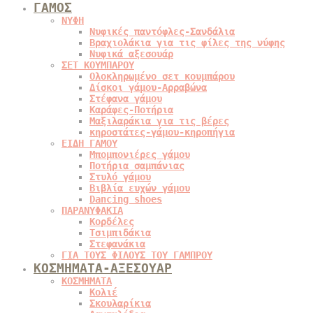
ΓΑΜΟΣ
ΝΥΦΗ
Νυφικές παντόφλες-Σανδάλια
Βραχιολάκια για τις φίλες της νύφης
Νυφικά αξεσουάρ
ΣΕΤ ΚΟΥΜΠΑΡΟΥ
Ολοκληρωμένο σετ κουμπάρου
Δίσκοι γάμου-Αρραβώνα
Στέφανα γάμου
Καράφες-Ποτήρια
Μαξιλαράκια για τις βέρες
κηροστάτες-γάμου-κηροπήγια
ΕΙΔΗ ΓΑΜΟΥ
Μπομπονιέρες γάμου
Ποτήρια σαμπάνιας
Στυλό γάμου
Βιβλία ευχών γάμου
Dancing shoes
ΠΑΡΑΝΥΦΑΚΙΑ
Κορδέλες
Τσιμπιδάκια
Στεφανάκια
ΓΙΑ ΤΟΥΣ ΦΙΛΟΥΣ ΤΟΥ ΓΑΜΠΡΟΥ
ΚΟΣΜΗΜΑΤΑ-ΑΞΕΣΟΥΑΡ
ΚΟΣΜΗΜΑΤΑ
Κολιέ
Σκουλαρίκια