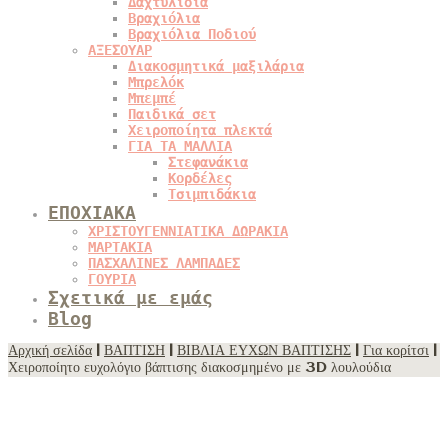
Δαχτυλίδια
Βραχιόλια
Βραχιόλια Ποδιού
ΑΞΕΣΟΥΑΡ
Διακοσμητικά μαξιλάρια
Μπρελόκ
Μπεμπέ
Παιδικά σετ
Χειροποίητα πλεκτά
ΓΙΑ ΤΑ ΜΑΛΛΙΑ
Στεφανάκια
Κορδέλες
Τσιμπιδάκια
ΕΠΟΧΙΑΚΑ
ΧΡΙΣΤΟΥΓΕΝΝΙΑΤΙΚΑ ΔΩΡΑΚΙΑ
ΜΑΡΤΑΚΙΑ
ΠΑΣΧΑΛΙΝΕΣ ΛΑΜΠΑΔΕΣ
ΓΟΥΡΙΑ
Σχετικά με εμάς
Blog
Αρχική σελίδα
|
ΒΑΠΤΙΣΗ
|
ΒΙΒΛΙΑ ΕΥΧΩΝ ΒΑΠΤΙΣΗΣ
|
Για κορίτσι
|
Χειροποίητο ευχολόγιο βάπτισης διακοσμημένο με 3D λουλούδια