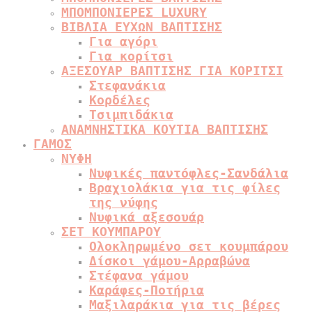
ΜΠΟΜΠΟΝΙΕΡΕΣ LUXURY
ΒΙΒΛΙΑ ΕΥΧΩΝ ΒΑΠΤΙΣΗΣ
Για αγόρι
Για κορίτσι
ΑΞΕΣΟΥΑΡ ΒΑΠΤΙΣΗΣ ΓΙΑ ΚΟΡΙΤΣΙ
Στεφανάκια
Κορδέλες
Τσιμπιδάκια
ΑΝΑΜΝΗΣΤΙΚΑ ΚΟΥΤΙΑ ΒΑΠΤΙΣΗΣ
ΓΑΜΟΣ
ΝΥΦΗ
Νυφικές παντόφλες-Σανδάλια
Βραχιολάκια για τις φίλες
της νύφης
Νυφικά αξεσουάρ
ΣΕΤ ΚΟΥΜΠΑΡΟΥ
Ολοκληρωμένο σετ κουμπάρου
Δίσκοι γάμου-Αρραβώνα
Στέφανα γάμου
Καράφες-Ποτήρια
Μαξιλαράκια για τις βέρες