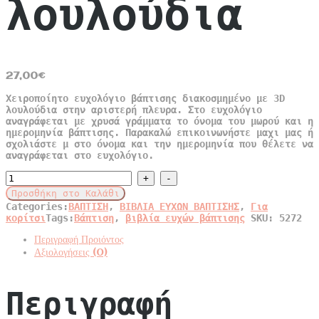
λουλούδια
27,00
€
Χειροποίητο ευχολόγιο βάπτισης διακοσμημένο με 3D
λουλούδια στην αριστερή πλευρα. Στο ευχολόγιο
αναγράφεται με χρυσά γράμματα το όνομα του μωρού και η
ημερομηνία βάπτισης. Παρακαλώ επικοινωνήστε μαχι μας ή
σχολιάστε μ στο όνομα και την ημερομηνία που θέλετε να
αναγράφεται στο ευχολόγιο.
Χειροποίητο
ευχολόγιο
Προσθήκη στο Καλάθι
βάπτισης
Categories:
ΒΑΠΤΙΣΗ
,
ΒΙΒΛΙΑ ΕΥΧΩΝ ΒΑΠΤΙΣΗΣ
,
Για
διακοσμημένο
κορίτσι
Tags:
Βάπτιση
,
βιβλία ευχών βάπτισης
SKU:
5272
με
3D
Περιγραφή Προιόντος
λουλούδια
Αξιολογήσεις (0)
quantity
Περιγραφή