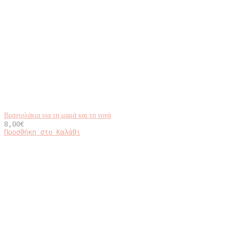
Βραχιολάκια για τη μαμά και τη νονά
8,00
€
Προσθήκη στο Καλάθι