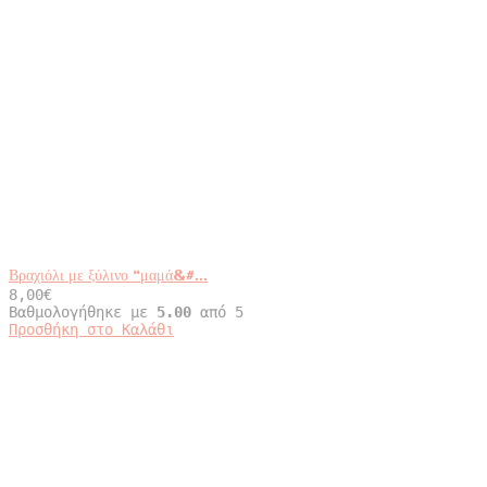
Βραχιόλι με ξύλινο “μαμά&#...
8,00
€
Βαθμολογήθηκε με
5.00
από 5
Αυτό
Προσθήκη στο Καλάθι
το
προϊόν
έχει
πολλαπλές
παραλλαγές.
Οι
επιλογές
μπορούν
να