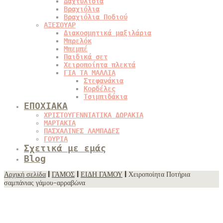
Δαχτυλίδια
Βραχιόλια
Βραχιόλια Ποδιού
ΑΞΕΣΟΥΑΡ
Διακοσμητικά μαξιλάρια
Μπρελόκ
Μπεμπέ
Παιδικά σετ
Χειροποίητα πλεκτά
ΓΙΑ ΤΑ ΜΑΛΛΙΑ
Στεφανάκια
Κορδέλες
Τσιμπιδάκια
ΕΠΟΧΙΑΚΑ
ΧΡΙΣΤΟΥΓΕΝΝΙΑΤΙΚΑ ΔΩΡΑΚΙΑ
ΜΑΡΤΑΚΙΑ
ΠΑΣΧΑΛΙΝΕΣ ΛΑΜΠΑΔΕΣ
ΓΟΥΡΙΑ
Σχετικά με εμάς
Blog
Αρχική σελίδα
|
ΓΑΜΟΣ
|
ΕΙΔΗ ΓΑΜΟΥ
| Χειροποίητα Ποτήρια
σαμπάνιας γάμου-αρραβώνα