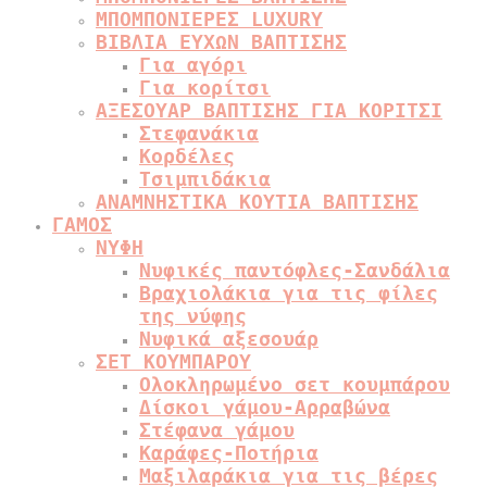
ΜΠΟΜΠΟΝΙΕΡΕΣ LUXURY
ΒΙΒΛΙΑ ΕΥΧΩΝ ΒΑΠΤΙΣΗΣ
Για αγόρι
Για κορίτσι
ΑΞΕΣΟΥΑΡ ΒΑΠΤΙΣΗΣ ΓΙΑ ΚΟΡΙΤΣΙ
Στεφανάκια
Κορδέλες
Τσιμπιδάκια
ΑΝΑΜΝΗΣΤΙΚΑ ΚΟΥΤΙΑ ΒΑΠΤΙΣΗΣ
ΓΑΜΟΣ
ΝΥΦΗ
Νυφικές παντόφλες-Σανδάλια
Βραχιολάκια για τις φίλες
της νύφης
Νυφικά αξεσουάρ
ΣΕΤ ΚΟΥΜΠΑΡΟΥ
Ολοκληρωμένο σετ κουμπάρου
Δίσκοι γάμου-Αρραβώνα
Στέφανα γάμου
Καράφες-Ποτήρια
Μαξιλαράκια για τις βέρες