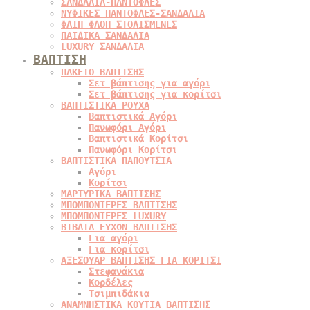
ΣΑΝΔΑΛΙΑ-ΠΑΝΤΟΦΛΕΣ
ΝΥΦΙΚΕΣ ΠΑΝΤΟΦΛΕΣ-ΣΑΝΔΑΛΙΑ
ΦΛΙΠ ΦΛΟΠ ΣΤΟΛΙΣΜΕΝΕΣ
ΠΑΙΔΙΚΑ ΣΑΝΔΑΛΙΑ
LUXURY ΣΑΝΔΑΛΙΑ
ΒΑΠΤΙΣΗ
ΠΑΚΕΤΟ ΒΑΠΤΙΣΗΣ
Σετ βάπτισης για αγόρι
Σετ βάπτισης για κορίτσι
ΒΑΠΤΙΣΤΙΚΑ ΡΟΥΧΑ
Βαπτιστικά Αγόρι
Πανωφόρι Αγόρι
Βαπτιστικά Κορίτσι
Πανωφόρι Κορίτσι
ΒΑΠΤΙΣΤΙΚΑ ΠΑΠΟΥΤΣΙΑ
Αγόρι
Κορίτσι
ΜΑΡΤΥΡΙΚΑ ΒΑΠΤΙΣΗΣ
ΜΠΟΜΠΟΝΙΕΡΕΣ ΒΑΠΤΙΣΗΣ
ΜΠΟΜΠΟΝΙΕΡΕΣ LUXURY
ΒΙΒΛΙΑ ΕΥΧΩΝ ΒΑΠΤΙΣΗΣ
Για αγόρι
Για κορίτσι
ΑΞΕΣΟΥΑΡ ΒΑΠΤΙΣΗΣ ΓΙΑ ΚΟΡΙΤΣΙ
Στεφανάκια
Κορδέλες
Τσιμπιδάκια
ΑΝΑΜΝΗΣΤΙΚΑ ΚΟΥΤΙΑ ΒΑΠΤΙΣΗΣ