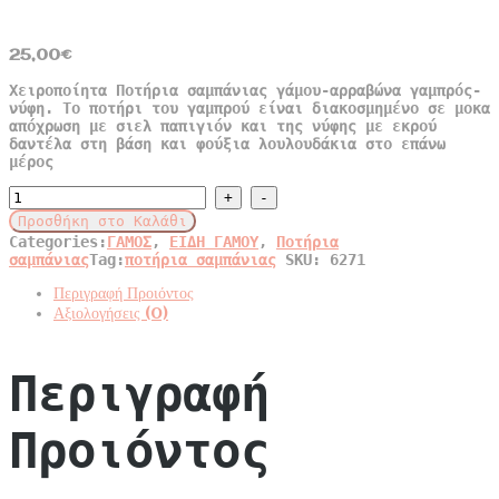
25,00
€
Χειροποίητα Ποτήρια σαμπάνιας γάμου-αρραβώνα γαμπρός-
νύφη. Το ποτήρι του γαμπρού είναι διακοσμημένο σε μοκα
απόχρωση με σιελ παπιγιόν και της νύφης με εκρού
δαντέλα στη βάση και φούξια λουλουδάκια στο επάνω
μέρος
Χειροποίητα
Ποτήρια
Προσθήκη στο Καλάθι
σαμπάνιας
Categories:
ΓΑΜΟΣ
,
ΕΙΔΗ ΓΑΜΟΥ
,
Ποτήρια
γάμου-
σαμπάνιας
Tag:
ποτήρια σαμπάνιας
SKU:
6271
αρραβώνα
quantity
Περιγραφή Προιόντος
Αξιολογήσεις (0)
Περιγραφή
Προιόντος