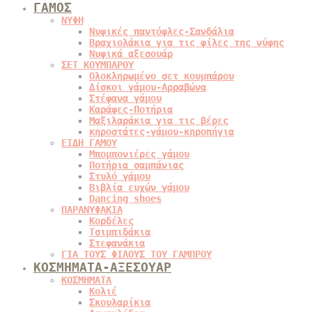
ΓΑΜΟΣ
ΝΥΦΗ
Νυφικές παντόφλες-Σανδάλια
Βραχιολάκια για τις φίλες της νύφης
Νυφικά αξεσουάρ
ΣΕΤ ΚΟΥΜΠΑΡΟΥ
Ολοκληρωμένο σετ κουμπάρου
Δίσκοι γάμου-Αρραβώνα
Στέφανα γάμου
Καράφες-Ποτήρια
Μαξιλαράκια για τις βέρες
κηροστάτες-γάμου-κηροπήγια
ΕΙΔΗ ΓΑΜΟΥ
Μπομπονιέρες γάμου
Ποτήρια σαμπάνιας
Στυλό γάμου
Βιβλία ευχών γάμου
Dancing shoes
ΠΑΡΑΝΥΦΑΚΙΑ
Κορδέλες
Τσιμπιδάκια
Στεφανάκια
ΓΙΑ ΤΟΥΣ ΦΙΛΟΥΣ ΤΟΥ ΓΑΜΠΡΟΥ
ΚΟΣΜΗΜΑΤΑ-ΑΞΕΣΟΥΑΡ
ΚΟΣΜΗΜΑΤΑ
Κολιέ
Σκουλαρίκια