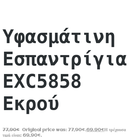
Υφασμάτινη
Εσπαντρίγια
EXC5858
Εκρού
77,90
€
Original price was: 77,90€.
69,90
€
Η τρέχουσα
τιμή είναι: 69,90€.