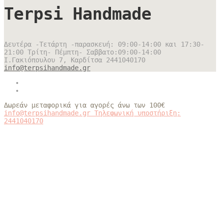
Terpsi Handmade
Δευτέρα -Τετάρτη -παρασκευή: 09:00-14:00 και 17:30-
21:00 Τρίτη- Πέμπτη- Σαββατο:09:00-14:00
Ι.Γακιόπουλου 7, Καρδίτσα
2441040170
info@terpsihandmade.gr
Δωρεάν μεταφορικά για αγορές άνω των 100€
info@terpsihandmade.gr
Τηλεφωνική υποστήριξη:
2441040170