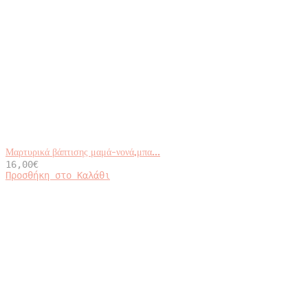
Μαρτυρικά βάπτισης μαμά-νονά,μπα...
16,00
€
Προσθήκη στο Καλάθι