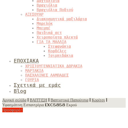
Δαχτυλίδια
Βραχιόλια
Βραχιόλια Ποδιού
ΑΞΕΣΟΥΑΡ
Διακοσμητικά μαξιλάρια
Μπρελόκ
Μπεμπέ
Παιδικά σετ
Χειροποίητα πλεκτά
ΓΙΑ ΤΑ ΜΑΛΛΙΑ
Στεφανάκια
Κορδέλες
Τσιμπιδάκια
ΕΠΟΧΙΑΚΑ
ΧΡΙΣΤΟΥΓΕΝΝΙΑΤΙΚΑ ΔΩΡΑΚΙΑ
ΜΑΡΤΑΚΙΑ
ΠΑΣΧΑΛΙΝΕΣ ΛΑΜΠΑΔΕΣ
ΓΟΥΡΙΑ
Σχετικά με εμάς
Blog
Αρχική σελίδα
|
ΒΑΠΤΙΣΗ
|
Βαπτιστικά Παπούτσια
|
Κορίτσι
|
Υφασμάτινη Εσπαντρίγια EXC5858 Εκρού
Προσφορά!