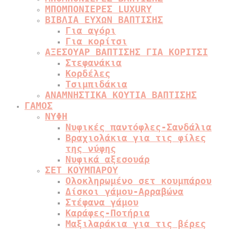
ΜΠΟΜΠΟΝΙΕΡΕΣ LUXURY
ΒΙΒΛΙΑ ΕΥΧΩΝ ΒΑΠΤΙΣΗΣ
Για αγόρι
Για κορίτσι
ΑΞΕΣΟΥΑΡ ΒΑΠΤΙΣΗΣ ΓΙΑ ΚΟΡΙΤΣΙ
Στεφανάκια
Κορδέλες
Τσιμπιδάκια
ΑΝΑΜΝΗΣΤΙΚΑ ΚΟΥΤΙΑ ΒΑΠΤΙΣΗΣ
ΓΑΜΟΣ
ΝΥΦΗ
Νυφικές παντόφλες-Σανδάλια
Βραχιολάκια για τις φίλες
της νύφης
Νυφικά αξεσουάρ
ΣΕΤ ΚΟΥΜΠΑΡΟΥ
Ολοκληρωμένο σετ κουμπάρου
Δίσκοι γάμου-Αρραβώνα
Στέφανα γάμου
Καράφες-Ποτήρια
Μαξιλαράκια για τις βέρες