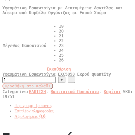
Υφασμάτινη Εσπαντρίγια με Λεπτομέρεια Δαντέλας και
Δέσιμο από Κορδέλα Οργάντζας σε Εκρού Χρώμα
19
20
21
22
Μέγεθος Παπουτσιού
23
24
25
26
Εκκαθάριση
Υφασμάτινη Εσπαντρίγια EXC5858 Εκρού quantity
Προσθήκη στο Καλάθι
Categories:
ΒΑΠΤΙΣΗ
,
Βαπτιστικά Παπούτσια
,
Κορίτσι
SKU:
19751
Περιγραφή Προιόντος
Επιπλέον πληροφορίες
Αξιολογήσεις (0)