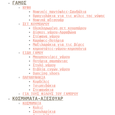
ΓΑΜΟΣ
ΝΥΦΗ
Νυφικές παντόφλες-Σανδάλια
Βραχιολάκια για τις φίλες της νύφης
Νυφικά αξεσουάρ
ΣΕΤ ΚΟΥΜΠΑΡΟΥ
Ολοκληρωμένο σετ κουμπάρου
Δίσκοι γάμου-Αρραβώνα
Στέφανα γάμου
Καράφες-Ποτήρια
Μαξιλαράκια για τις βέρες
κηροστάτες-γάμου-κηροπήγια
ΕΙΔΗ ΓΑΜΟΥ
Μπομπονιέρες γάμου
Ποτήρια σαμπάνιας
Στυλό γάμου
Βιβλία ευχών γάμου
Dancing shoes
ΠΑΡΑΝΥΦΑΚΙΑ
Κορδέλες
Τσιμπιδάκια
Στεφανάκια
ΓΙΑ ΤΟΥΣ ΦΙΛΟΥΣ ΤΟΥ ΓΑΜΠΡΟΥ
ΚΟΣΜΗΜΑΤΑ-ΑΞΕΣΟΥΑΡ
ΚΟΣΜΗΜΑΤΑ
Κολιέ
Σκουλαρίκια