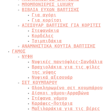
ΜΠΟΜΠΟΝΙΕΡΕΣ LUXURY
ΒΙΒΛΙΑ ΕΥΧΩΝ ΒΑΠΤΙΣΗΣ
Για αγόρι
Για κορίτσι
ΑΞΕΣΟΥΑΡ ΒΑΠΤΙΣΗΣ ΓΙΑ ΚΟΡΙΤΣΙ
Στεφανάκια
Κορδέλες
Τσιμπιδάκια
ΑΝΑΜΝΗΣΤΙΚΑ ΚΟΥΤΙΑ ΒΑΠΤΙΣΗΣ
ΓΑΜΟΣ
ΝΥΦΗ
Νυφικές παντόφλες-Σανδάλια
Βραχιολάκια για τις φίλες
της νύφης
Νυφικά αξεσουάρ
ΣΕΤ ΚΟΥΜΠΑΡΟΥ
Ολοκληρωμένο σετ κουμπάρου
Δίσκοι γάμου-Αρραβώνα
Στέφανα γάμου
Καράφες-Ποτήρια
Μαξιλαράκια για τις βέρες