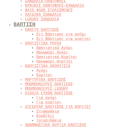
ΣΑΝΔΑΛΙΑ-ΠΑΝΤΟΦΛΕΣ
ΝΥΦΙΚΕΣ ΠΑΝΤΟΦΛΕΣ-ΣΑΝΔΑΛΙΑ
ΦΛΙΠ ΦΛΟΠ ΣΤΟΛΙΣΜΕΝΕΣ
ΠΑΙΔΙΚΑ ΣΑΝΔΑΛΙΑ
LUXURY ΣΑΝΔΑΛΙΑ
ΒΑΠΤΙΣΗ
ΠΑΚΕΤΟ ΒΑΠΤΙΣΗΣ
Σετ βάπτισης για αγόρι
Σετ βάπτισης για κορίτσι
ΒΑΠΤΙΣΤΙΚΑ ΡΟΥΧΑ
Βαπτιστικά Αγόρι
Πανωφόρι Αγόρι
Βαπτιστικά Κορίτσι
Πανωφόρι Κορίτσι
ΒΑΠΤΙΣΤΙΚΑ ΠΑΠΟΥΤΣΙΑ
Αγόρι
Κορίτσι
ΜΑΡΤΥΡΙΚΑ ΒΑΠΤΙΣΗΣ
ΜΠΟΜΠΟΝΙΕΡΕΣ ΒΑΠΤΙΣΗΣ
ΜΠΟΜΠΟΝΙΕΡΕΣ LUXURY
ΒΙΒΛΙΑ ΕΥΧΩΝ ΒΑΠΤΙΣΗΣ
Για αγόρι
Για κορίτσι
ΑΞΕΣΟΥΑΡ ΒΑΠΤΙΣΗΣ ΓΙΑ ΚΟΡΙΤΣΙ
Στεφανάκια
Κορδέλες
Τσιμπιδάκια
ΑΝΑΜΝΗΣΤΙΚΑ ΚΟΥΤΙΑ ΒΑΠΤΙΣΗΣ