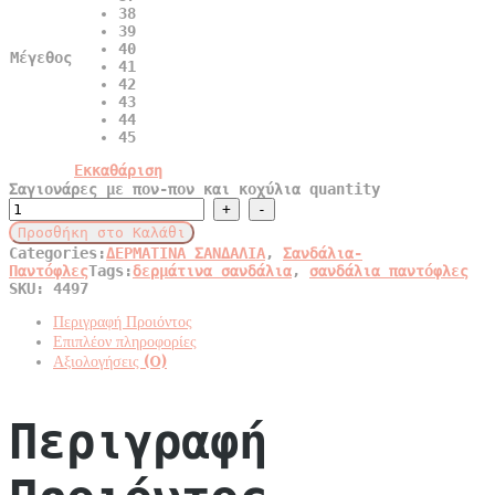
38
39
40
Μέγεθος
41
42
43
44
45
Εκκαθάριση
Σαγιονάρες με πον-πον και κοχύλια quantity
Προσθήκη στο Καλάθι
Categories:
ΔΕΡΜΑΤΙΝΑ ΣΑΝΔΑΛΙΑ
,
Σανδάλια-
Παντόφλες
Tags:
δερμάτινα σανδάλια
,
σανδάλια παντόφλες
SKU:
4497
Περιγραφή Προιόντος
Επιπλέον πληροφορίες
Αξιολογήσεις (0)
Περιγραφή