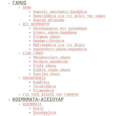
ΓΑΜΟΣ
ΝΥΦΗ
Νυφικές παντόφλες-Σανδάλια
Βραχιολάκια για τις φίλες της νύφης
Νυφικά αξεσουάρ
ΣΕΤ ΚΟΥΜΠΑΡΟΥ
Ολοκληρωμένο σετ κουμπάρου
Δίσκοι γάμου-Αρραβώνα
Στέφανα γάμου
Καράφες-Ποτήρια
Μαξιλαράκια για τις βέρες
κηροστάτες-γάμου-κηροπήγια
ΕΙΔΗ ΓΑΜΟΥ
Μπομπονιέρες γάμου
Ποτήρια σαμπάνιας
Στυλό γάμου
Βιβλία ευχών γάμου
Dancing shoes
ΠΑΡΑΝΥΦΑΚΙΑ
Κορδέλες
Τσιμπιδάκια
Στεφανάκια
ΓΙΑ ΤΟΥΣ ΦΙΛΟΥΣ ΤΟΥ ΓΑΜΠΡΟΥ
ΚΟΣΜΗΜΑΤΑ-ΑΞΕΣΟΥΑΡ
ΚΟΣΜΗΜΑΤΑ
Κολιέ
Σκουλαρίκια