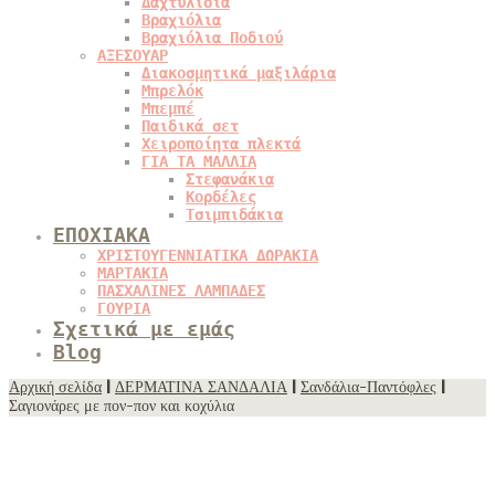
Δαχτυλίδια
Βραχιόλια
Βραχιόλια Ποδιού
ΑΞΕΣΟΥΑΡ
Διακοσμητικά μαξιλάρια
Μπρελόκ
Μπεμπέ
Παιδικά σετ
Χειροποίητα πλεκτά
ΓΙΑ ΤΑ ΜΑΛΛΙΑ
Στεφανάκια
Κορδέλες
Τσιμπιδάκια
ΕΠΟΧΙΑΚΑ
ΧΡΙΣΤΟΥΓΕΝΝΙΑΤΙΚΑ ΔΩΡΑΚΙΑ
ΜΑΡΤΑΚΙΑ
ΠΑΣΧΑΛΙΝΕΣ ΛΑΜΠΑΔΕΣ
ΓΟΥΡΙΑ
Σχετικά με εμάς
Blog
Αρχική σελίδα
|
ΔΕΡΜΑΤΙΝΑ ΣΑΝΔΑΛΙΑ
|
Σανδάλια-Παντόφλες
|
Σαγιονάρες με πον-πον και κοχύλια