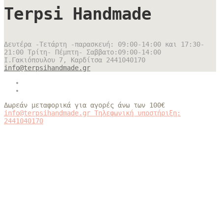
Terpsi Handmade
Δευτέρα -Τετάρτη -παρασκευή: 09:00-14:00 και 17:30-
21:00 Τρίτη- Πέμπτη- Σαββατο:09:00-14:00
Ι.Γακιόπουλου 7, Καρδίτσα
2441040170
info@terpsihandmade.gr
Δωρεάν μεταφορικά για αγορές άνω των 100€
info@terpsihandmade.gr
Τηλεφωνική υποστήριξη:
2441040170