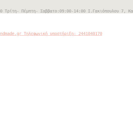
0 Τρίτη- Πέμπτη- Σαββατο:09:00-14:00
Ι.Γακιόπουλου 7, Κα
andmade.gr
Τηλεφωνική υποστήριξη: 2441040170