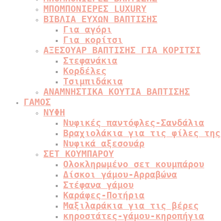
ΜΠΟΜΠΟΝΙΕΡΕΣ LUXURY
ΒΙΒΛΙΑ ΕΥΧΩΝ ΒΑΠΤΙΣΗΣ
Για αγόρι
Για κορίτσι
ΑΞΕΣΟΥΑΡ ΒΑΠΤΙΣΗΣ ΓΙΑ ΚΟΡΙΤΣΙ
Στεφανάκια
Κορδέλες
Τσιμπιδάκια
ΑΝΑΜΝΗΣΤΙΚΑ ΚΟΥΤΙΑ ΒΑΠΤΙΣΗΣ
ΓΑΜΟΣ
ΝΥΦΗ
Νυφικές παντόφλες-Σανδάλια
Βραχιολάκια για τις φίλες της
Νυφικά αξεσουάρ
ΣΕΤ ΚΟΥΜΠΑΡΟΥ
Ολοκληρωμένο σετ κουμπάρου
Δίσκοι γάμου-Αρραβώνα
Στέφανα γάμου
Καράφες-Ποτήρια
Μαξιλαράκια για τις βέρες
κηροστάτες-γάμου-κηροπήγια