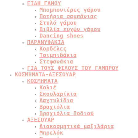
ΕΙΔΗ ΓΑΜΟΥ
Μπομπονιέρες γάμου
Ποτήρια σαμπάνιας
Στυλό γάμου
Βιβλία ευχών γάμου
Dancing shoes
ΠΑΡΑΝΥΦΑΚΙΑ
Κορδέλες
Τσιμπιδάκια
Στεφανάκια
ΓΙΑ ΤΟΥΣ ΦΙΛΟΥΣ ΤΟΥ ΓΑΜΠΡΟΥ
ΚΟΣΜΗΜΑΤΑ-ΑΞΕΣΟΥΑΡ
ΚΟΣΜΗΜΑΤΑ
Κολιέ
Σκουλαρίκια
Δαχτυλίδια
Βραχιόλια
Βραχιόλια Ποδιού
ΑΞΕΣΟΥΑΡ
Διακοσμητικά μαξιλάρια
Μπρελόκ