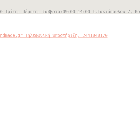
0 Τρίτη- Πέμπτη- Σαββατο:09:00-14:00
Ι.Γακιόπουλου 7, Κα
andmade.gr
Τηλεφωνική υποστήριξη: 2441040170