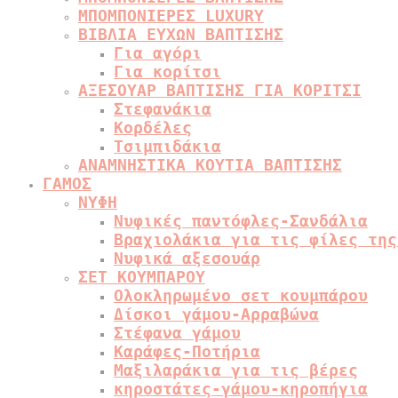
ΜΠΟΜΠΟΝΙΕΡΕΣ LUXURY
ΒΙΒΛΙΑ ΕΥΧΩΝ ΒΑΠΤΙΣΗΣ
Για αγόρι
Για κορίτσι
ΑΞΕΣΟΥΑΡ ΒΑΠΤΙΣΗΣ ΓΙΑ ΚΟΡΙΤΣΙ
Στεφανάκια
Κορδέλες
Τσιμπιδάκια
ΑΝΑΜΝΗΣΤΙΚΑ ΚΟΥΤΙΑ ΒΑΠΤΙΣΗΣ
ΓΑΜΟΣ
ΝΥΦΗ
Νυφικές παντόφλες-Σανδάλια
Βραχιολάκια για τις φίλες της
Νυφικά αξεσουάρ
ΣΕΤ ΚΟΥΜΠΑΡΟΥ
Ολοκληρωμένο σετ κουμπάρου
Δίσκοι γάμου-Αρραβώνα
Στέφανα γάμου
Καράφες-Ποτήρια
Μαξιλαράκια για τις βέρες
κηροστάτες-γάμου-κηροπήγια