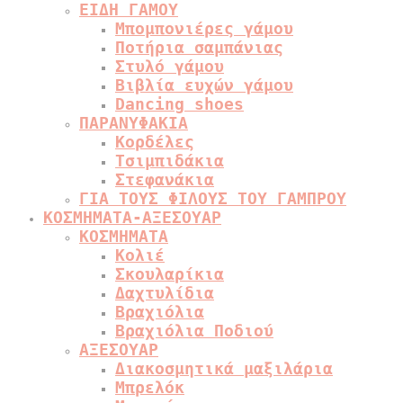
ΕΙΔΗ ΓΑΜΟΥ
Μπομπονιέρες γάμου
Ποτήρια σαμπάνιας
Στυλό γάμου
Βιβλία ευχών γάμου
Dancing shoes
ΠΑΡΑΝΥΦΑΚΙΑ
Κορδέλες
Τσιμπιδάκια
Στεφανάκια
ΓΙΑ ΤΟΥΣ ΦΙΛΟΥΣ ΤΟΥ ΓΑΜΠΡΟΥ
ΚΟΣΜΗΜΑΤΑ-ΑΞΕΣΟΥΑΡ
ΚΟΣΜΗΜΑΤΑ
Κολιέ
Σκουλαρίκια
Δαχτυλίδια
Βραχιόλια
Βραχιόλια Ποδιού
ΑΞΕΣΟΥΑΡ
Διακοσμητικά μαξιλάρια
Μπρελόκ