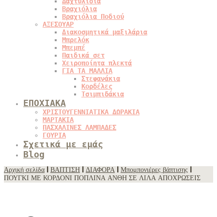
Δαχτυλίδια
Βραχιόλια
Βραχιόλια Ποδιού
ΑΞΕΣΟΥΑΡ
Διακοσμητικά μαξιλάρια
Μπρελόκ
Μπεμπέ
Παιδικά σετ
Χειροποίητα πλεκτά
ΓΙΑ ΤΑ ΜΑΛΛΙΑ
Στεφανάκια
Κορδέλες
Τσιμπιδάκια
ΕΠΟΧΙΑΚΑ
ΧΡΙΣΤΟΥΓΕΝΝΙΑΤΙΚΑ ΔΩΡΑΚΙΑ
ΜΑΡΤΑΚΙΑ
ΠΑΣΧΑΛΙΝΕΣ ΛΑΜΠΑΔΕΣ
ΓΟΥΡΙΑ
Σχετικά με εμάς
Blog
Αρχική σελίδα
|
ΒΑΠΤΙΣΗ
|
ΔΙΑΦΟΡΑ
|
Μπομπονιέρες βάπτισης
|
ΠΟΥΓΚΙ ΜΕ ΚΟΡΔΟΝΙ ΠΟΠΛΙΝΑ ΑΝΘΗ ΣΕ ΛΙΛΑ ΑΠΟΧΡΩΣΕΙΣ