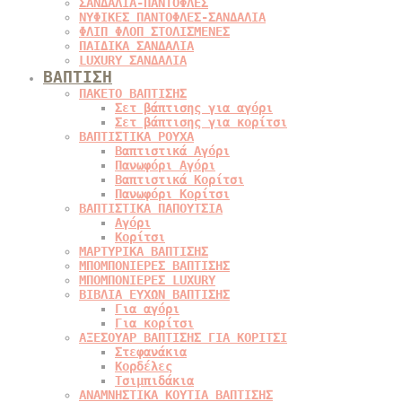
ΣΑΝΔΑΛΙΑ-ΠΑΝΤΟΦΛΕΣ
ΝΥΦΙΚΕΣ ΠΑΝΤΟΦΛΕΣ-ΣΑΝΔΑΛΙΑ
ΦΛΙΠ ΦΛΟΠ ΣΤΟΛΙΣΜΕΝΕΣ
ΠΑΙΔΙΚΑ ΣΑΝΔΑΛΙΑ
LUXURY ΣΑΝΔΑΛΙΑ
ΒΑΠΤΙΣΗ
ΠΑΚΕΤΟ ΒΑΠΤΙΣΗΣ
Σετ βάπτισης για αγόρι
Σετ βάπτισης για κορίτσι
ΒΑΠΤΙΣΤΙΚΑ ΡΟΥΧΑ
Βαπτιστικά Αγόρι
Πανωφόρι Αγόρι
Βαπτιστικά Κορίτσι
Πανωφόρι Κορίτσι
ΒΑΠΤΙΣΤΙΚΑ ΠΑΠΟΥΤΣΙΑ
Αγόρι
Κορίτσι
ΜΑΡΤΥΡΙΚΑ ΒΑΠΤΙΣΗΣ
ΜΠΟΜΠΟΝΙΕΡΕΣ ΒΑΠΤΙΣΗΣ
ΜΠΟΜΠΟΝΙΕΡΕΣ LUXURY
ΒΙΒΛΙΑ ΕΥΧΩΝ ΒΑΠΤΙΣΗΣ
Για αγόρι
Για κορίτσι
ΑΞΕΣΟΥΑΡ ΒΑΠΤΙΣΗΣ ΓΙΑ ΚΟΡΙΤΣΙ
Στεφανάκια
Κορδέλες
Τσιμπιδάκια
ΑΝΑΜΝΗΣΤΙΚΑ ΚΟΥΤΙΑ ΒΑΠΤΙΣΗΣ