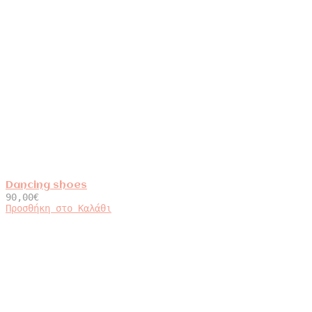
Dancing shoes
90,00
€
Προσθήκη στο Καλάθι