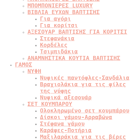
ΜΠΟΜΠΟΝΙΕΡΕΣ LUXURY
ΒΙΒΛΙΑ ΕΥΧΩΝ ΒΑΠΤΙΣΗΣ
Για αγόρι
Για κορίτσι
ΑΞΕΣΟΥΑΡ ΒΑΠΤΙΣΗΣ ΓΙΑ ΚΟΡΙΤΣΙ
Στεφανάκια
Κορδέλες
Τσιμπιδάκια
ΑΝΑΜΝΗΣΤΙΚΑ ΚΟΥΤΙΑ ΒΑΠΤΙΣΗΣ
ΓΑΜΟΣ
ΝΥΦΗ
Νυφικές παντόφλες-Σανδάλια
Βραχιολάκια για τις φίλες
της νύφης
Νυφικά αξεσουάρ
ΣΕΤ ΚΟΥΜΠΑΡΟΥ
Ολοκληρωμένο σετ κουμπάρου
Δίσκοι γάμου-Αρραβώνα
Στέφανα γάμου
Καράφες-Ποτήρια
Μαξιλαράκια για τις βέρες