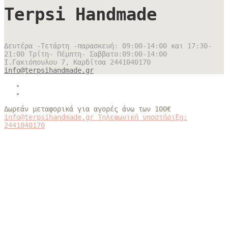
Terpsi Handmade
Δευτέρα -Τετάρτη -παρασκευή: 09:00-14:00 και 17:30-
21:00 Τρίτη- Πέμπτη- Σαββατο:09:00-14:00
Ι.Γακιόπουλου 7, Καρδίτσα
2441040170
info@terpsihandmade.gr
Δωρεάν μεταφορικά για αγορές άνω των 100€
info@terpsihandmade.gr
Τηλεφωνική υποστήριξη:
2441040170