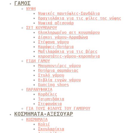
ΓΑΜΟΣ
ΝΥΦΗ
Νυφικές παντόφλες-Σανδάλια
Βραχιολάκια για τις φίλες της νύφης
Νυφικά αξεσουάρ
ΣΕΤ ΚΟΥΜΠΑΡΟΥ
Ολοκληρωμένο σετ κουμπάρου
Δίσκοι γάμου-Αρραβώνα
Στέφανα γάμου
Καράφες-Ποτήρια
Μαξιλαράκια για τις βέρες
κηροστάτες-γάμου-κηροπήγια
ΕΙΔΗ ΓΑΜΟΥ
Μπομπονιέρες γάμου
Ποτήρια σαμπάνιας
Στυλό γάμου
Βιβλία ευχών γάμου
Dancing shoes
ΠΑΡΑΝΥΦΑΚΙΑ
Κορδέλες
Τσιμπιδάκια
Στεφανάκια
ΓΙΑ ΤΟΥΣ ΦΙΛΟΥΣ ΤΟΥ ΓΑΜΠΡΟΥ
ΚΟΣΜΗΜΑΤΑ-ΑΞΕΣΟΥΑΡ
ΚΟΣΜΗΜΑΤΑ
Κολιέ
Σκουλαρίκια