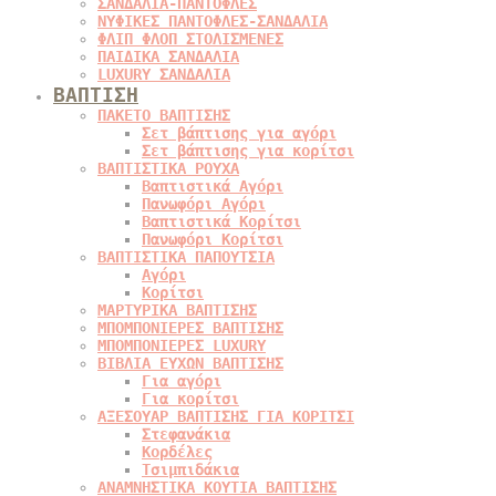
ΣΑΝΔΑΛΙΑ-ΠΑΝΤΟΦΛΕΣ
ΝΥΦΙΚΕΣ ΠΑΝΤΟΦΛΕΣ-ΣΑΝΔΑΛΙΑ
ΦΛΙΠ ΦΛΟΠ ΣΤΟΛΙΣΜΕΝΕΣ
ΠΑΙΔΙΚΑ ΣΑΝΔΑΛΙΑ
LUXURY ΣΑΝΔΑΛΙΑ
ΒΑΠΤΙΣΗ
ΠΑΚΕΤΟ ΒΑΠΤΙΣΗΣ
Σετ βάπτισης για αγόρι
Σετ βάπτισης για κορίτσι
ΒΑΠΤΙΣΤΙΚΑ ΡΟΥΧΑ
Βαπτιστικά Αγόρι
Πανωφόρι Αγόρι
Βαπτιστικά Κορίτσι
Πανωφόρι Κορίτσι
ΒΑΠΤΙΣΤΙΚΑ ΠΑΠΟΥΤΣΙΑ
Αγόρι
Κορίτσι
ΜΑΡΤΥΡΙΚΑ ΒΑΠΤΙΣΗΣ
ΜΠΟΜΠΟΝΙΕΡΕΣ ΒΑΠΤΙΣΗΣ
ΜΠΟΜΠΟΝΙΕΡΕΣ LUXURY
ΒΙΒΛΙΑ ΕΥΧΩΝ ΒΑΠΤΙΣΗΣ
Για αγόρι
Για κορίτσι
ΑΞΕΣΟΥΑΡ ΒΑΠΤΙΣΗΣ ΓΙΑ ΚΟΡΙΤΣΙ
Στεφανάκια
Κορδέλες
Τσιμπιδάκια
ΑΝΑΜΝΗΣΤΙΚΑ ΚΟΥΤΙΑ ΒΑΠΤΙΣΗΣ