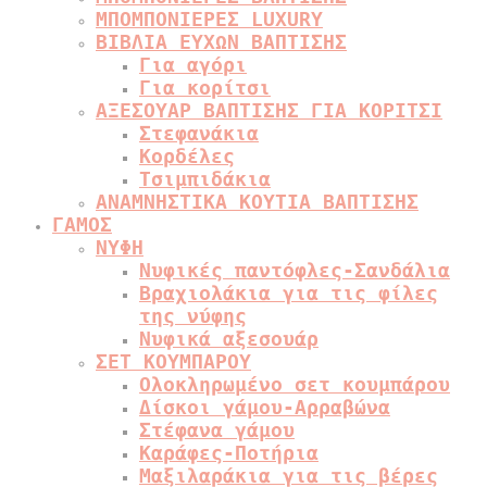
ΜΠΟΜΠΟΝΙΕΡΕΣ LUXURY
ΒΙΒΛΙΑ ΕΥΧΩΝ ΒΑΠΤΙΣΗΣ
Για αγόρι
Για κορίτσι
ΑΞΕΣΟΥΑΡ ΒΑΠΤΙΣΗΣ ΓΙΑ ΚΟΡΙΤΣΙ
Στεφανάκια
Κορδέλες
Τσιμπιδάκια
ΑΝΑΜΝΗΣΤΙΚΑ ΚΟΥΤΙΑ ΒΑΠΤΙΣΗΣ
ΓΑΜΟΣ
ΝΥΦΗ
Νυφικές παντόφλες-Σανδάλια
Βραχιολάκια για τις φίλες
της νύφης
Νυφικά αξεσουάρ
ΣΕΤ ΚΟΥΜΠΑΡΟΥ
Ολοκληρωμένο σετ κουμπάρου
Δίσκοι γάμου-Αρραβώνα
Στέφανα γάμου
Καράφες-Ποτήρια
Μαξιλαράκια για τις βέρες