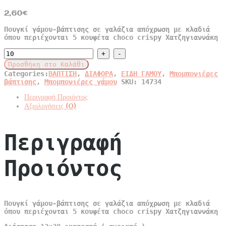
2,60
€
Πουγκί γάμου-βάπτισης σε γαλάζια απόχρωση με κλαδιά
όπου περιέχονται 5 κουφέτα choco crispy Χατζηγιαννάκη
ΠΟΥΓΚΙ
ΓΑΜΟΥ-
Προσθήκη στο Καλάθι
ΒΑΠΤΙΣΗΣ
Categories:
ΒΑΠΤΙΣΗ
,
ΔΙΑΦΟΡΑ
,
ΕΙΔΗ ΓΑΜΟΥ
,
Μπομπονιέρες
ΣΕ
βάπτισης
,
Μπομπονιέρες γάμου
SKU:
14734
ΓΑΛΑΖΙΑ
ΑΠΟΧΡΩΣΗ
Περιγραφή Προιόντος
ΜΕ
Αξιολογήσεις (0)
ΚΛΑΔΙΑ
quantity
Περιγραφή
Προιόντος
Πουγκί γάμου-βάπτισης σε γαλάζια απόχρωση με κλαδιά
όπου περιέχονται 5 κουφέτα choco crispy Χατζηγιαννάκη