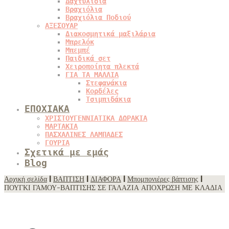
Δαχτυλίδια
Βραχιόλια
Βραχιόλια Ποδιού
ΑΞΕΣΟΥΑΡ
Διακοσμητικά μαξιλάρια
Μπρελόκ
Μπεμπέ
Παιδικά σετ
Χειροποίητα πλεκτά
ΓΙΑ ΤΑ ΜΑΛΛΙΑ
Στεφανάκια
Κορδέλες
Τσιμπιδάκια
ΕΠΟΧΙΑΚΑ
ΧΡΙΣΤΟΥΓΕΝΝΙΑΤΙΚΑ ΔΩΡΑΚΙΑ
ΜΑΡΤΑΚΙΑ
ΠΑΣΧΑΛΙΝΕΣ ΛΑΜΠΑΔΕΣ
ΓΟΥΡΙΑ
Σχετικά με εμάς
Blog
Αρχική σελίδα
|
ΒΑΠΤΙΣΗ
|
ΔΙΑΦΟΡΑ
|
Μπομπονιέρες βάπτισης
|
ΠΟΥΓΚΙ ΓΑΜΟΥ-ΒΑΠΤΙΣΗΣ ΣΕ ΓΑΛΑΖΙΑ ΑΠΟΧΡΩΣΗ ΜΕ ΚΛΑΔΙΑ