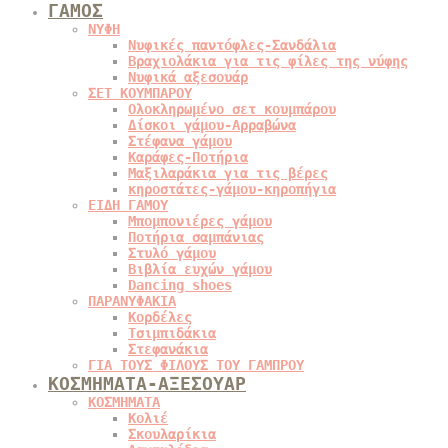
ΓΑΜΟΣ
ΝΥΦΗ
Νυφικές παντόφλες-Σανδάλια
Βραχιολάκια για τις φίλες της νύφης
Νυφικά αξεσουάρ
ΣΕΤ ΚΟΥΜΠΑΡΟΥ
Ολοκληρωμένο σετ κουμπάρου
Δίσκοι γάμου-Αρραβώνα
Στέφανα γάμου
Καράφες-Ποτήρια
Μαξιλαράκια για τις βέρες
κηροστάτες-γάμου-κηροπήγια
ΕΙΔΗ ΓΑΜΟΥ
Μπομπονιέρες γάμου
Ποτήρια σαμπάνιας
Στυλό γάμου
Βιβλία ευχών γάμου
Dancing shoes
ΠΑΡΑΝΥΦΑΚΙΑ
Κορδέλες
Τσιμπιδάκια
Στεφανάκια
ΓΙΑ ΤΟΥΣ ΦΙΛΟΥΣ ΤΟΥ ΓΑΜΠΡΟΥ
ΚΟΣΜΗΜΑΤΑ-ΑΞΕΣΟΥΑΡ
ΚΟΣΜΗΜΑΤΑ
Κολιέ
Σκουλαρίκια