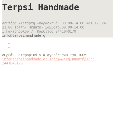
Terpsi Handmade
Δευτέρα -Τετάρτη -παρασκευή: 09:00-14:00 και 17:30-
21:00 Τρίτη- Πέμπτη- Σαββατο:09:00-14:00
Ι.Γακιόπουλου 7, Καρδίτσα
2441040170
info@terpsihandmade.gr
Δωρεάν μεταφορικά για αγορές άνω των 100€
info@terpsihandmade.gr
Τηλεφωνική υποστήριξη:
2441040170