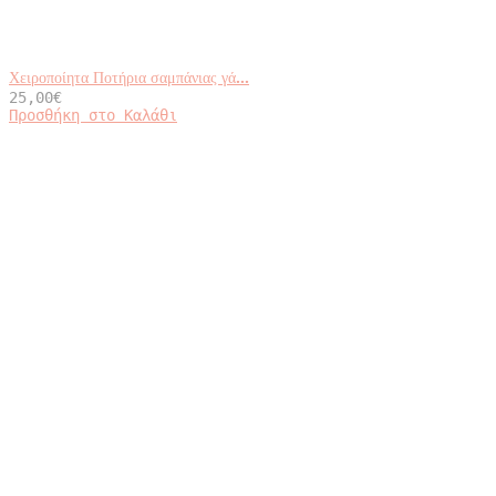
Χειροποίητα Ποτήρια σαμπάνιας γά...
25,00
€
Προσθήκη στο Καλάθι