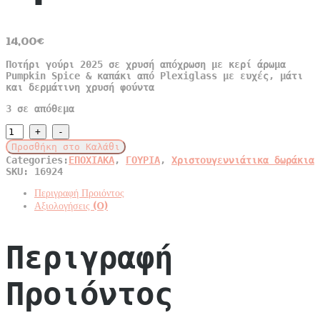
14,00
€
Ποτήρι γούρι 2025 σε χρυσή απόχρωση με κερί άρωμα
Pumpkin Spice & καπάκι από Plexiglass με ευχές, μάτι
και δερμάτινη χρυσή φούντα
3 σε απόθεμα
ΠΟΤΗΡΙ
ΜΕ
Προσθήκη στο Καλάθι
ΚΕΡΙ
Categories:
ΕΠΟΧΙΑΚΑ
,
ΓΟΥΡΙΑ
,
Χριστουγεννιάτικα δωράκια
ΓΟΥΡΙ
SKU:
16924
2025
ΜΕ
Περιγραφή Προιόντος
ΑΡΩΜΑ
Αξιολογήσεις (0)
Pumpkin
Spice
quantity
Περιγραφή
Προιόντος