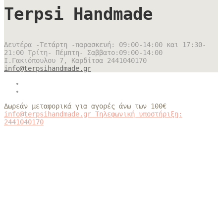
Terpsi Handmade
Δευτέρα -Τετάρτη -παρασκευή: 09:00-14:00 και 17:30-
21:00 Τρίτη- Πέμπτη- Σαββατο:09:00-14:00
Ι.Γακιόπουλου 7, Καρδίτσα
2441040170
info@terpsihandmade.gr
Δωρεάν μεταφορικά για αγορές άνω των 100€
info@terpsihandmade.gr
Τηλεφωνική υποστήριξη:
2441040170