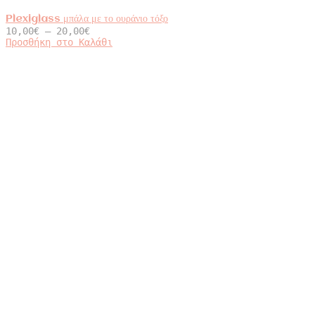
Plexiglass μπάλα με το ουράνιο τόξο
Price
10,00
€
–
20,00
€
range:
Αυτό
Προσθήκη στο Καλάθι
10,00€
το
through
προϊόν
20,00€
έχει
πολλαπλές
παραλλαγές.
Οι
επιλογές
μπορούν
να
επιλεγούν
στη
σελίδα
του
προϊόντος