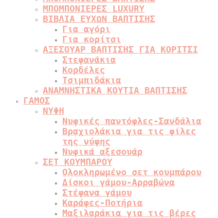
ΜΠΟΜΠΟΝΙΕΡΕΣ LUXURY
ΒΙΒΛΙΑ ΕΥΧΩΝ ΒΑΠΤΙΣΗΣ
Για αγόρι
Για κορίτσι
ΑΞΕΣΟΥΑΡ ΒΑΠΤΙΣΗΣ ΓΙΑ ΚΟΡΙΤΣΙ
Στεφανάκια
Κορδέλες
Τσιμπιδάκια
ΑΝΑΜΝΗΣΤΙΚΑ ΚΟΥΤΙΑ ΒΑΠΤΙΣΗΣ
ΓΑΜΟΣ
ΝΥΦΗ
Νυφικές παντόφλες-Σανδάλια
Βραχιολάκια για τις φίλες
της νύφης
Νυφικά αξεσουάρ
ΣΕΤ ΚΟΥΜΠΑΡΟΥ
Ολοκληρωμένο σετ κουμπάρου
Δίσκοι γάμου-Αρραβώνα
Στέφανα γάμου
Καράφες-Ποτήρια
Μαξιλαράκια για τις βέρες