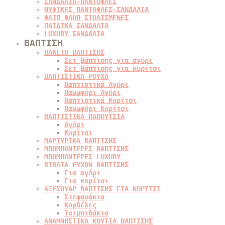
ΣΑΝΔΑΛΙΑ-ΠΑΝΤΟΦΛΕΣ
ΝΥΦΙΚΕΣ ΠΑΝΤΟΦΛΕΣ-ΣΑΝΔΑΛΙΑ
ΦΛΙΠ ΦΛΟΠ ΣΤΟΛΙΣΜΕΝΕΣ
ΠΑΙΔΙΚΑ ΣΑΝΔΑΛΙΑ
LUXURY ΣΑΝΔΑΛΙΑ
ΒΑΠΤΙΣΗ
ΠΑΚΕΤΟ ΒΑΠΤΙΣΗΣ
Σετ βάπτισης για αγόρι
Σετ βάπτισης για κορίτσι
ΒΑΠΤΙΣΤΙΚΑ ΡΟΥΧΑ
Βαπτιστικά Αγόρι
Πανωφόρι Αγόρι
Βαπτιστικά Κορίτσι
Πανωφόρι Κορίτσι
ΒΑΠΤΙΣΤΙΚΑ ΠΑΠΟΥΤΣΙΑ
Αγόρι
Κορίτσι
ΜΑΡΤΥΡΙΚΑ ΒΑΠΤΙΣΗΣ
ΜΠΟΜΠΟΝΙΕΡΕΣ ΒΑΠΤΙΣΗΣ
ΜΠΟΜΠΟΝΙΕΡΕΣ LUXURY
ΒΙΒΛΙΑ ΕΥΧΩΝ ΒΑΠΤΙΣΗΣ
Για αγόρι
Για κορίτσι
ΑΞΕΣΟΥΑΡ ΒΑΠΤΙΣΗΣ ΓΙΑ ΚΟΡΙΤΣΙ
Στεφανάκια
Κορδέλες
Τσιμπιδάκια
ΑΝΑΜΝΗΣΤΙΚΑ ΚΟΥΤΙΑ ΒΑΠΤΙΣΗΣ