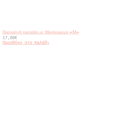
Πασχαλινή λαμπάδα με Μονόγραμμα «Μ»
17,00
€
Προσθήκη στο Καλάθι