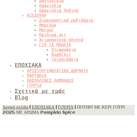
Δαχτυλίδια
Βραχιόλια
Βραχιόλια Ποδιού
ΑΞΕΣΟΥΑΡ
Διακοσμητικά μαξιλάρια
Μπρελόκ
Μπεμπέ
Παιδικά σετ
Χειροποίητα πλεκτά
ΓΙΑ ΤΑ ΜΑΛΛΙΑ
Στεφανάκια
Κορδέλες
Τσιμπιδάκια
ΕΠΟΧΙΑΚΑ
ΧΡΙΣΤΟΥΓΕΝΝΙΑΤΙΚΑ ΔΩΡΑΚΙΑ
ΜΑΡΤΑΚΙΑ
ΠΑΣΧΑΛΙΝΕΣ ΛΑΜΠΑΔΕΣ
ΓΟΥΡΙΑ
Σχετικά με εμάς
Blog
Αρχική σελίδα
|
ΕΠΟΧΙΑΚΑ
|
ΓΟΥΡΙΑ
| ΠΟΤΗΡΙ ΜΕ ΚΕΡΙ ΓΟΥΡΙ
2025 ΜΕ ΑΡΩΜΑ Pumpkin Spice