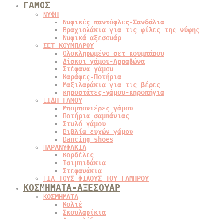
ΓΑΜΟΣ
ΝΥΦΗ
Νυφικές παντόφλες-Σανδάλια
Βραχιολάκια για τις φίλες της νύφης
Νυφικά αξεσουάρ
ΣΕΤ ΚΟΥΜΠΑΡΟΥ
Ολοκληρωμένο σετ κουμπάρου
Δίσκοι γάμου-Αρραβώνα
Στέφανα γάμου
Καράφες-Ποτήρια
Μαξιλαράκια για τις βέρες
κηροστάτες-γάμου-κηροπήγια
ΕΙΔΗ ΓΑΜΟΥ
Μπομπονιέρες γάμου
Ποτήρια σαμπάνιας
Στυλό γάμου
Βιβλία ευχών γάμου
Dancing shoes
ΠΑΡΑΝΥΦΑΚΙΑ
Κορδέλες
Τσιμπιδάκια
Στεφανάκια
ΓΙΑ ΤΟΥΣ ΦΙΛΟΥΣ ΤΟΥ ΓΑΜΠΡΟΥ
ΚΟΣΜΗΜΑΤΑ-ΑΞΕΣΟΥΑΡ
ΚΟΣΜΗΜΑΤΑ
Κολιέ
Σκουλαρίκια