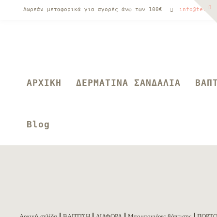
Δωρεάν μεταφορικά για αγορές άνω των 100€
info@terpsi
ΑΡΧΙΚΗ
ΔΕΡΜΑΤΙΝΑ ΣΑΝΔΑΛΙΑ
ΒΑΠ
Blog
Αρχική σελίδα
|
ΒΑΠΤΙΣΗ
|
ΔΙΑΦΟΡΑ
|
Μπομπονιέρες βάπτισης
| ΠΟΡΤ