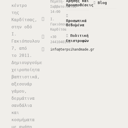
Χρήσης και
Πέμπτη-
Blog
κέντρο
Προυποθέσεις
Σαββατο:09:00-
14:00
της
Καρδίτσας,
Ι.
Προσωπικά
Γακιόπουλου 7,
δεδομένα
στην οδό
Καρδίτσα
Ι.
Πολιτική
+30
Γακιόπουλου
Επιστροφών
2441040170
7, από
info@terpsihandmade.gr
το 2011.
Δημιουργούμε
χειροποίητα
βαπτιστικά,
αξεσουάρ
γάμου,
δερμάτινα
σανδάλια
και
κοσμήματα
με αγάπη