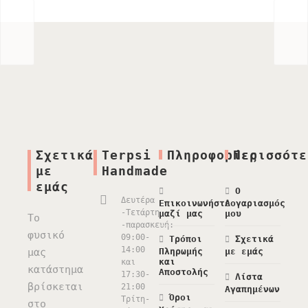
Σχετικά
Terpsi
Πληροφορίες
Περισσότε
με
Handmade
εμάς
Ο
Δευτέρα
Επικοινωνήστε
Λογαριασμός
-Τετάρτη
μαζί μας
μου
Το
-παρασκευή:
φυσικό
09:00-
Τρόποι
Σχετικά
14:00
μας
Πληρωμής
με εμάς
και
και
κατάστημα
Αποστολής
17:30-
Λίστα
βρίσκεται
21:00
Αγαπημένων
Όροι
Τρίτη-
στο