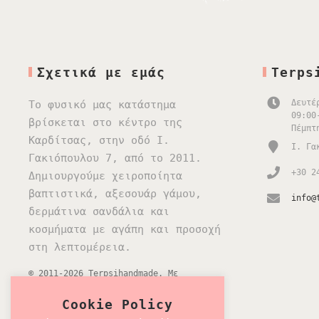
Σχετικά με εμάς
Terps
Δευτέ
Το φυσικό μας κατάστημα
09:00
βρίσκεται στο κέντρο της
Πέμπτ
Καρδίτσας, στην οδό Ι.
Ι. Γα
Γακιόπουλου 7, από το 2011.
+30 2
Δημιουργούμε χειροποίητα
βαπτιστικά, αξεσουάρ γάμου,
info@
δερμάτινα σανδάλια και
κοσμήματα με αγάπη και προσοχή
στη λεπτομέρεια.
© 2011-2026 Terpsihandmade. Με
επιφύλαξη κάθε δικαιώματος.
Cookie Policy
SEO optimized by
ITDEV