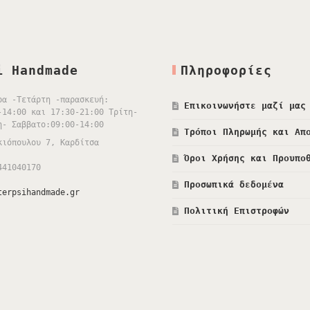
i Handmade
Πληροφορίες
ρα -Τετάρτη -παρασκευή:
Επικοινωνήστε μαζί μας
-14:00 και 17:30-21:00 Τρίτη-
η- Σαββατο:09:00-14:00
Τρόποι Πληρωμής και Απ
κιόπουλου 7, Καρδίτσα
Όροι Χρήσης και Προυπο
441040170
Προσωπικά δεδομένα
terpsihandmade.gr
Πολιτική Επιστροφών