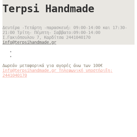
Terpsi Handmade
Δευτέρα -Τετάρτη -παρασκευή: 09:00-14:00 και 17:30-
21:00 Τρίτη- Πέμπτη- Σαββατο:09:00-14:00
Ι.Γακιόπουλου 7, Καρδίτσα
2441040170
info@terpsihandmade.gr
Δωρεάν μεταφορικά για αγορές άνω των 100€
info@terpsihandmade.gr
Τηλεφωνική υποστήριξη:
2441040170