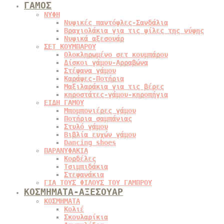
ΓΑΜΟΣ
ΝΥΦΗ
Νυφικές παντόφλες-Σανδάλια
Βραχιολάκια για τις φίλες της νύφης
Νυφικά αξεσουάρ
ΣΕΤ ΚΟΥΜΠΑΡΟΥ
Ολοκληρωμένο σετ κουμπάρου
Δίσκοι γάμου-Αρραβώνα
Στέφανα γάμου
Καράφες-Ποτήρια
Μαξιλαράκια για τις βέρες
κηροστάτες-γάμου-κηροπήγια
ΕΙΔΗ ΓΑΜΟΥ
Μπομπονιέρες γάμου
Ποτήρια σαμπάνιας
Στυλό γάμου
Βιβλία ευχών γάμου
Dancing shoes
ΠΑΡΑΝΥΦΑΚΙΑ
Κορδέλες
Τσιμπιδάκια
Στεφανάκια
ΓΙΑ ΤΟΥΣ ΦΙΛΟΥΣ ΤΟΥ ΓΑΜΠΡΟΥ
ΚΟΣΜΗΜΑΤΑ-ΑΞΕΣΟΥΑΡ
ΚΟΣΜΗΜΑΤΑ
Κολιέ
Σκουλαρίκια