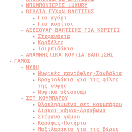
ΜΠΟΜΠΟΝΙΕΡΕΣ LUXURY
ΒΙΒΛΙΑ ΕΥΧΩΝ ΒΑΠΤΙΣΗΣ
Για αγόρι
Για κορίτσι
ΑΞΕΣΟΥΑΡ ΒΑΠΤΙΣΗΣ ΓΙΑ ΚΟΡΙΤΣΙ
Στεφανάκια
Κορδέλες
Τσιμπιδάκια
ΑΝΑΜΝΗΣΤΙΚΑ ΚΟΥΤΙΑ ΒΑΠΤΙΣΗΣ
ΓΑΜΟΣ
ΝΥΦΗ
Νυφικές παντόφλες-Σανδάλια
Βραχιολάκια για τις φίλες
της νύφης
Νυφικά αξεσουάρ
ΣΕΤ ΚΟΥΜΠΑΡΟΥ
Ολοκληρωμένο σετ κουμπάρου
Δίσκοι γάμου-Αρραβώνα
Στέφανα γάμου
Καράφες-Ποτήρια
Μαξιλαράκια για τις βέρες