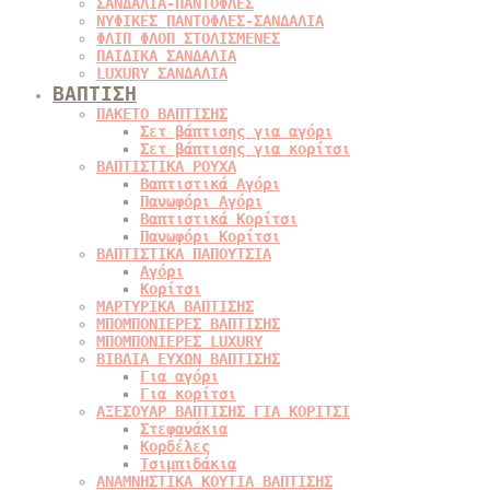
ΣΑΝΔΑΛΙΑ-ΠΑΝΤΟΦΛΕΣ
ΝΥΦΙΚΕΣ ΠΑΝΤΟΦΛΕΣ-ΣΑΝΔΑΛΙΑ
ΦΛΙΠ ΦΛΟΠ ΣΤΟΛΙΣΜΕΝΕΣ
ΠΑΙΔΙΚΑ ΣΑΝΔΑΛΙΑ
LUXURY ΣΑΝΔΑΛΙΑ
ΒΑΠΤΙΣΗ
ΠΑΚΕΤΟ ΒΑΠΤΙΣΗΣ
Σετ βάπτισης για αγόρι
Σετ βάπτισης για κορίτσι
ΒΑΠΤΙΣΤΙΚΑ ΡΟΥΧΑ
Βαπτιστικά Αγόρι
Πανωφόρι Αγόρι
Βαπτιστικά Κορίτσι
Πανωφόρι Κορίτσι
ΒΑΠΤΙΣΤΙΚΑ ΠΑΠΟΥΤΣΙΑ
Αγόρι
Κορίτσι
ΜΑΡΤΥΡΙΚΑ ΒΑΠΤΙΣΗΣ
ΜΠΟΜΠΟΝΙΕΡΕΣ ΒΑΠΤΙΣΗΣ
ΜΠΟΜΠΟΝΙΕΡΕΣ LUXURY
ΒΙΒΛΙΑ ΕΥΧΩΝ ΒΑΠΤΙΣΗΣ
Για αγόρι
Για κορίτσι
ΑΞΕΣΟΥΑΡ ΒΑΠΤΙΣΗΣ ΓΙΑ ΚΟΡΙΤΣΙ
Στεφανάκια
Κορδέλες
Τσιμπιδάκια
ΑΝΑΜΝΗΣΤΙΚΑ ΚΟΥΤΙΑ ΒΑΠΤΙΣΗΣ