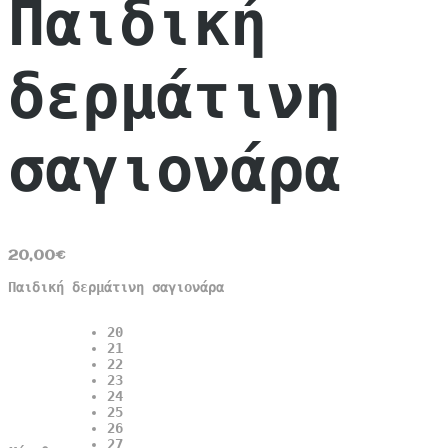
Παιδική
δερμάτινη
σαγιονάρα
20,00
€
Παιδική δερμάτινη σαγιονάρα
20
21
22
23
24
25
26
27