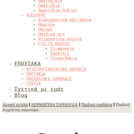
Δαχτυλίδια
Βραχιόλια
Βραχιόλια Ποδιού
ΑΞΕΣΟΥΑΡ
Διακοσμητικά μαξιλάρια
Μπρελόκ
Μπεμπέ
Παιδικά σετ
Χειροποίητα πλεκτά
ΓΙΑ ΤΑ ΜΑΛΛΙΑ
Στεφανάκια
Κορδέλες
Τσιμπιδάκια
ΕΠΟΧΙΑΚΑ
ΧΡΙΣΤΟΥΓΕΝΝΙΑΤΙΚΑ ΔΩΡΑΚΙΑ
ΜΑΡΤΑΚΙΑ
ΠΑΣΧΑΛΙΝΕΣ ΛΑΜΠΑΔΕΣ
ΓΟΥΡΙΑ
Σχετικά με εμάς
Blog
Αρχική σελίδα
|
ΔΕΡΜΑΤΙΝΑ ΣΑΝΔΑΛΙΑ
|
Παιδικά σανδάλια
| Παιδική
δερμάτινη σαγιονάρα