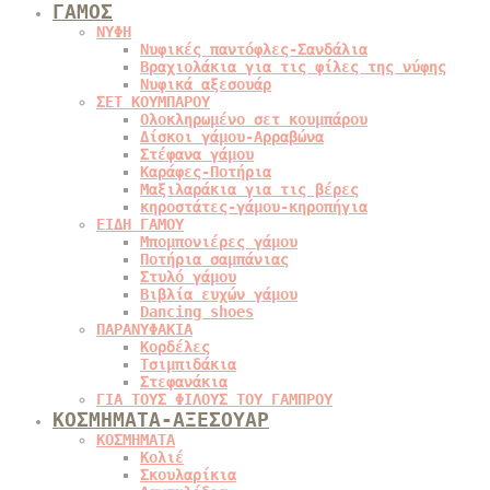
ΓΑΜΟΣ
ΝΥΦΗ
Νυφικές παντόφλες-Σανδάλια
Βραχιολάκια για τις φίλες της νύφης
Νυφικά αξεσουάρ
ΣΕΤ ΚΟΥΜΠΑΡΟΥ
Ολοκληρωμένο σετ κουμπάρου
Δίσκοι γάμου-Αρραβώνα
Στέφανα γάμου
Καράφες-Ποτήρια
Μαξιλαράκια για τις βέρες
κηροστάτες-γάμου-κηροπήγια
ΕΙΔΗ ΓΑΜΟΥ
Μπομπονιέρες γάμου
Ποτήρια σαμπάνιας
Στυλό γάμου
Βιβλία ευχών γάμου
Dancing shoes
ΠΑΡΑΝΥΦΑΚΙΑ
Κορδέλες
Τσιμπιδάκια
Στεφανάκια
ΓΙΑ ΤΟΥΣ ΦΙΛΟΥΣ ΤΟΥ ΓΑΜΠΡΟΥ
ΚΟΣΜΗΜΑΤΑ-ΑΞΕΣΟΥΑΡ
ΚΟΣΜΗΜΑΤΑ
Κολιέ
Σκουλαρίκια