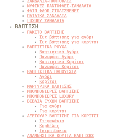
ΣΑΝΔΑΛΙΑ-ΠΑΝΤΟΦΛΕΣ
ΝΥΦΙΚΕΣ ΠΑΝΤΟΦΛΕΣ-ΣΑΝΔΑΛΙΑ
ΦΛΙΠ ΦΛΟΠ ΣΤΟΛΙΣΜΕΝΕΣ
ΠΑΙΔΙΚΑ ΣΑΝΔΑΛΙΑ
LUXURY ΣΑΝΔΑΛΙΑ
ΒΑΠΤΙΣΗ
ΠΑΚΕΤΟ ΒΑΠΤΙΣΗΣ
Σετ βάπτισης για αγόρι
Σετ βάπτισης για κορίτσι
ΒΑΠΤΙΣΤΙΚΑ ΡΟΥΧΑ
Βαπτιστικά Αγόρι
Πανωφόρι Αγόρι
Βαπτιστικά Κορίτσι
Πανωφόρι Κορίτσι
ΒΑΠΤΙΣΤΙΚΑ ΠΑΠΟΥΤΣΙΑ
Αγόρι
Κορίτσι
ΜΑΡΤΥΡΙΚΑ ΒΑΠΤΙΣΗΣ
ΜΠΟΜΠΟΝΙΕΡΕΣ ΒΑΠΤΙΣΗΣ
ΜΠΟΜΠΟΝΙΕΡΕΣ LUXURY
ΒΙΒΛΙΑ ΕΥΧΩΝ ΒΑΠΤΙΣΗΣ
Για αγόρι
Για κορίτσι
ΑΞΕΣΟΥΑΡ ΒΑΠΤΙΣΗΣ ΓΙΑ ΚΟΡΙΤΣΙ
Στεφανάκια
Κορδέλες
Τσιμπιδάκια
ΑΝΑΜΝΗΣΤΙΚΑ ΚΟΥΤΙΑ ΒΑΠΤΙΣΗΣ