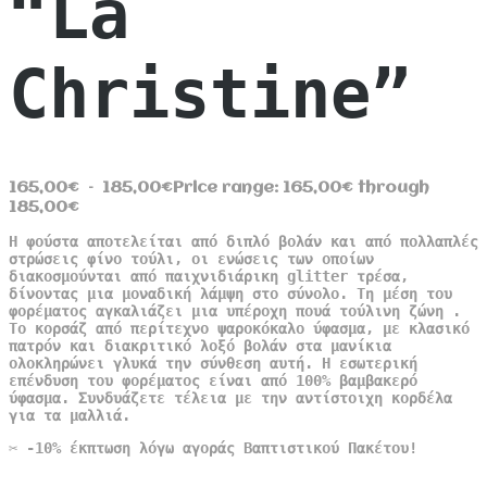
“La
Christine”
165,00
€
–
185,00
€
Price range: 165,00€ through
185,00€
Η φούστα αποτελείται από διπλό βολάν και από πολλαπλές
στρώσεις φίνο τούλι, οι ενώσεις των οποίων
διακοσμούνται από παιχνιδιάρικη glitter τρέσα,
δίνοντας μια μοναδική λάμψη στο σύνολο. Τη μέση του
φορέματος αγκαλιάζει μια υπέροχη πουά τούλινη ζώνη .
Το κορσάζ από περίτεχνο ψαροκόκαλο ύφασμα, με κλασικό
πατρόν και διακριτικό λοξό βολάν στα μανίκια
ολοκληρώνει γλυκά την σύνθεση αυτή. Η εσωτερική
επένδυση του φορέματος είναι από 100% βαμβακερό
ύφασμα. Συνδυάζετε τέλεια με την αντίστοιχη κορδέλα
για τα μαλλιά.
✂️ -10% έκπτωση λόγω αγοράς Βαπτιστικού Πακέτου!