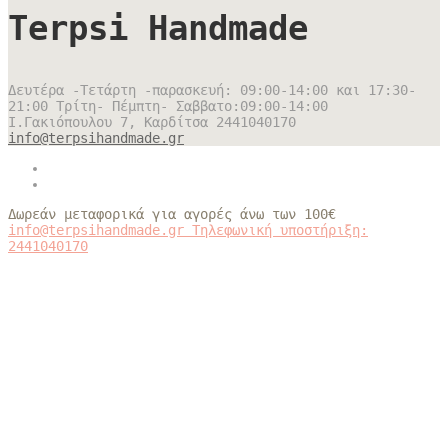
Terpsi Handmade
Δευτέρα -Τετάρτη -παρασκευή: 09:00-14:00 και 17:30-
21:00 Τρίτη- Πέμπτη- Σαββατο:09:00-14:00
Ι.Γακιόπουλου 7, Καρδίτσα
2441040170
info@terpsihandmade.gr
Δωρεάν μεταφορικά για αγορές άνω των 100€
info@terpsihandmade.gr
Τηλεφωνική υποστήριξη:
2441040170