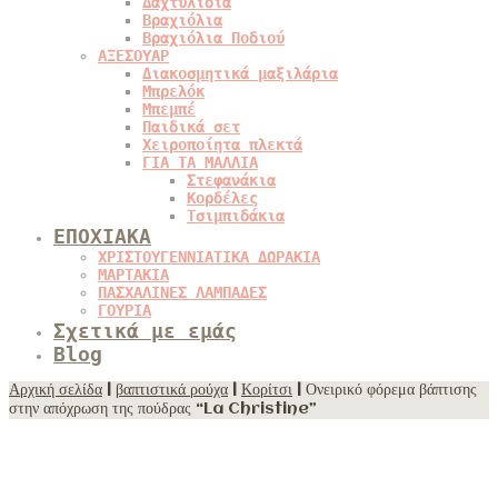
Δαχτυλίδια
Βραχιόλια
Βραχιόλια Ποδιού
ΑΞΕΣΟΥΑΡ
Διακοσμητικά μαξιλάρια
Μπρελόκ
Μπεμπέ
Παιδικά σετ
Χειροποίητα πλεκτά
ΓΙΑ ΤΑ ΜΑΛΛΙΑ
Στεφανάκια
Κορδέλες
Τσιμπιδάκια
ΕΠΟΧΙΑΚΑ
ΧΡΙΣΤΟΥΓΕΝΝΙΑΤΙΚΑ ΔΩΡΑΚΙΑ
ΜΑΡΤΑΚΙΑ
ΠΑΣΧΑΛΙΝΕΣ ΛΑΜΠΑΔΕΣ
ΓΟΥΡΙΑ
Σχετικά με εμάς
Blog
Αρχική σελίδα
|
βαπτιστικά ρούχα
|
Κορίτσι
| Ονειρικό φόρεμα βάπτισης
στην απόχρωση της πούδρας “La Christine”