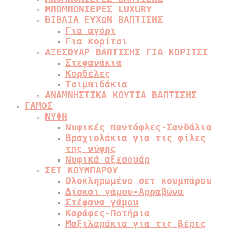
ΜΠΟΜΠΟΝΙΕΡΕΣ LUXURY
ΒΙΒΛΙΑ ΕΥΧΩΝ ΒΑΠΤΙΣΗΣ
Για αγόρι
Για κορίτσι
ΑΞΕΣΟΥΑΡ ΒΑΠΤΙΣΗΣ ΓΙΑ ΚΟΡΙΤΣΙ
Στεφανάκια
Κορδέλες
Τσιμπιδάκια
ΑΝΑΜΝΗΣΤΙΚΑ ΚΟΥΤΙΑ ΒΑΠΤΙΣΗΣ
ΓΑΜΟΣ
ΝΥΦΗ
Νυφικές παντόφλες-Σανδάλια
Βραχιολάκια για τις φίλες
της νύφης
Νυφικά αξεσουάρ
ΣΕΤ ΚΟΥΜΠΑΡΟΥ
Ολοκληρωμένο σετ κουμπάρου
Δίσκοι γάμου-Αρραβώνα
Στέφανα γάμου
Καράφες-Ποτήρια
Μαξιλαράκια για τις βέρες