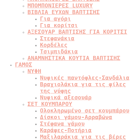
ΜΠΟΜΠΟΝΙΕΡΕΣ LUXURY
ΒΙΒΛΙΑ ΕΥΧΩΝ ΒΑΠΤΙΣΗΣ
Για αγόρι
Για κορίτσι
ΑΞΕΣΟΥΑΡ ΒΑΠΤΙΣΗΣ ΓΙΑ ΚΟΡΙΤΣΙ
Στεφανάκια
Κορδέλες
Τσιμπιδάκια
ΑΝΑΜΝΗΣΤΙΚΑ ΚΟΥΤΙΑ ΒΑΠΤΙΣΗΣ
ΓΑΜΟΣ
ΝΥΦΗ
Νυφικές παντόφλες-Σανδάλια
Βραχιολάκια για τις φίλες
της νύφης
Νυφικά αξεσουάρ
ΣΕΤ ΚΟΥΜΠΑΡΟΥ
Ολοκληρωμένο σετ κουμπάρου
Δίσκοι γάμου-Αρραβώνα
Στέφανα γάμου
Καράφες-Ποτήρια
Μαξιλαράκια για τις βέρες