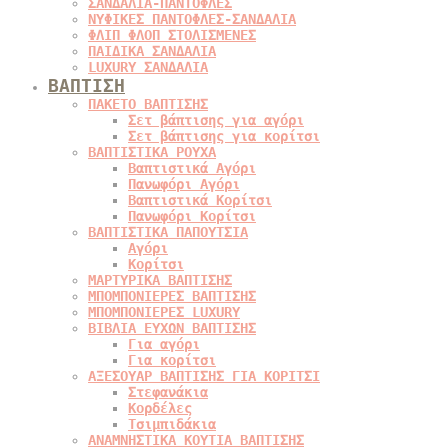
ΣΑΝΔΑΛΙΑ-ΠΑΝΤΟΦΛΕΣ
ΝΥΦΙΚΕΣ ΠΑΝΤΟΦΛΕΣ-ΣΑΝΔΑΛΙΑ
ΦΛΙΠ ΦΛΟΠ ΣΤΟΛΙΣΜΕΝΕΣ
ΠΑΙΔΙΚΑ ΣΑΝΔΑΛΙΑ
LUXURY ΣΑΝΔΑΛΙΑ
ΒΑΠΤΙΣΗ
ΠΑΚΕΤΟ ΒΑΠΤΙΣΗΣ
Σετ βάπτισης για αγόρι
Σετ βάπτισης για κορίτσι
ΒΑΠΤΙΣΤΙΚΑ ΡΟΥΧΑ
Βαπτιστικά Αγόρι
Πανωφόρι Αγόρι
Βαπτιστικά Κορίτσι
Πανωφόρι Κορίτσι
ΒΑΠΤΙΣΤΙΚΑ ΠΑΠΟΥΤΣΙΑ
Αγόρι
Κορίτσι
ΜΑΡΤΥΡΙΚΑ ΒΑΠΤΙΣΗΣ
ΜΠΟΜΠΟΝΙΕΡΕΣ ΒΑΠΤΙΣΗΣ
ΜΠΟΜΠΟΝΙΕΡΕΣ LUXURY
ΒΙΒΛΙΑ ΕΥΧΩΝ ΒΑΠΤΙΣΗΣ
Για αγόρι
Για κορίτσι
ΑΞΕΣΟΥΑΡ ΒΑΠΤΙΣΗΣ ΓΙΑ ΚΟΡΙΤΣΙ
Στεφανάκια
Κορδέλες
Τσιμπιδάκια
ΑΝΑΜΝΗΣΤΙΚΑ ΚΟΥΤΙΑ ΒΑΠΤΙΣΗΣ