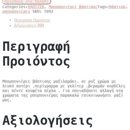
Προσθήκη στο Καλάθι
μαξιλαράκι
Categories:
ΒΑΠΤΙΣΗ
,
Μπομπονιέρες βάπτισης
Tags:
Βάπτιση
,
quantity
μπομπονιέρες
SKU:
5092
Περιγραφή Προιόντος
Αξιολογήσεις (0)
Περιγραφή
Προιόντος
Μπομπονιέρες βάπτισης μαξιλαράκι, σε ροζ χρώμα με
λευκό αστέρι ,περίγραμμα με γκλίτερ ,βεραμάν κορδέλες
και πέντε κουφέτα πέρλα . Για οποιαδήποτε αλλαγή στα
χρώματα της μπομπονιέρας παρακαλώ επικοινωνήστε μαζί
μας.
Αξιολογήσεις