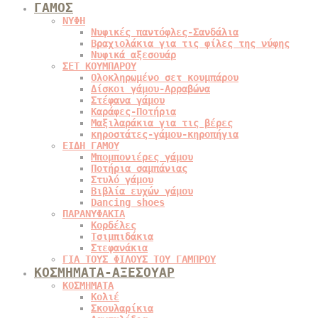
ΓΑΜΟΣ
ΝΥΦΗ
Νυφικές παντόφλες-Σανδάλια
Βραχιολάκια για τις φίλες της νύφης
Νυφικά αξεσουάρ
ΣΕΤ ΚΟΥΜΠΑΡΟΥ
Ολοκληρωμένο σετ κουμπάρου
Δίσκοι γάμου-Αρραβώνα
Στέφανα γάμου
Καράφες-Ποτήρια
Μαξιλαράκια για τις βέρες
κηροστάτες-γάμου-κηροπήγια
ΕΙΔΗ ΓΑΜΟΥ
Μπομπονιέρες γάμου
Ποτήρια σαμπάνιας
Στυλό γάμου
Βιβλία ευχών γάμου
Dancing shoes
ΠΑΡΑΝΥΦΑΚΙΑ
Κορδέλες
Τσιμπιδάκια
Στεφανάκια
ΓΙΑ ΤΟΥΣ ΦΙΛΟΥΣ ΤΟΥ ΓΑΜΠΡΟΥ
ΚΟΣΜΗΜΑΤΑ-ΑΞΕΣΟΥΑΡ
ΚΟΣΜΗΜΑΤΑ
Κολιέ
Σκουλαρίκια