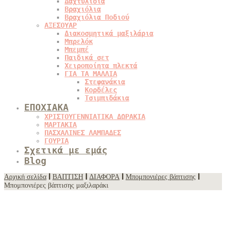
Δαχτυλίδια
Βραχιόλια
Βραχιόλια Ποδιού
ΑΞΕΣΟΥΑΡ
Διακοσμητικά μαξιλάρια
Μπρελόκ
Μπεμπέ
Παιδικά σετ
Χειροποίητα πλεκτά
ΓΙΑ ΤΑ ΜΑΛΛΙΑ
Στεφανάκια
Κορδέλες
Τσιμπιδάκια
ΕΠΟΧΙΑΚΑ
ΧΡΙΣΤΟΥΓΕΝΝΙΑΤΙΚΑ ΔΩΡΑΚΙΑ
ΜΑΡΤΑΚΙΑ
ΠΑΣΧΑΛΙΝΕΣ ΛΑΜΠΑΔΕΣ
ΓΟΥΡΙΑ
Σχετικά με εμάς
Blog
Αρχική σελίδα
|
ΒΑΠΤΙΣΗ
|
ΔΙΑΦΟΡΑ
|
Μπομπονιέρες βάπτισης
|
Μπομπονιέρες βάπτισης μαξιλαράκι