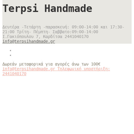
Terpsi Handmade
Δευτέρα -Τετάρτη -παρασκευή: 09:00-14:00 και 17:30-
21:00 Τρίτη- Πέμπτη- Σαββατο:09:00-14:00
Ι.Γακιόπουλου 7, Καρδίτσα
2441040170
info@terpsihandmade.gr
Δωρεάν μεταφορικά για αγορές άνω των 100€
info@terpsihandmade.gr
Τηλεφωνική υποστήριξη:
2441040170