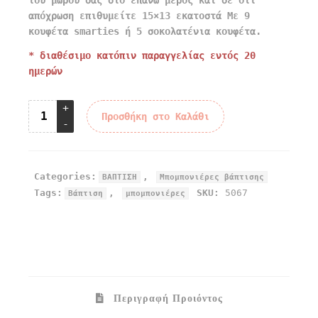
του μωρού σας στο επάνω μέρος και σε οτι
απόχρωση επιθυμείτε 15×13 εκατοστά Με 9
κουφέτα smarties ή 5 σοκολατένια κουφέτα.
* διαθέσιμο κατόπιν παραγγελίας εντός 20
ημερών
Προσθήκη στο Καλάθι
Categories:
,
ΒΑΠΤΙΣΗ
Μπομπονιέρες βάπτισης
Tags:
,
SKU:
5067
Βάπτιση
μπομπονιέρες
Περιγραφή Προιόντος