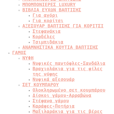
ΜΠΟΜΠΟΝΙΕΡΕΣ LUXURY
ΒΙΒΛΙΑ ΕΥΧΩΝ ΒΑΠΤΙΣΗΣ
Για αγόρι
Για κορίτσι
ΑΞΕΣΟΥΑΡ ΒΑΠΤΙΣΗΣ ΓΙΑ ΚΟΡΙΤΣΙ
Στεφανάκια
Κορδέλες
Τσιμπιδάκια
ΑΝΑΜΝΗΣΤΙΚΑ ΚΟΥΤΙΑ ΒΑΠΤΙΣΗΣ
ΓΑΜΟΣ
ΝΥΦΗ
Νυφικές παντόφλες-Σανδάλια
Βραχιολάκια για τις φίλες
της νύφης
Νυφικά αξεσουάρ
ΣΕΤ ΚΟΥΜΠΑΡΟΥ
Ολοκληρωμένο σετ κουμπάρου
Δίσκοι γάμου-Αρραβώνα
Στέφανα γάμου
Καράφες-Ποτήρια
Μαξιλαράκια για τις βέρες