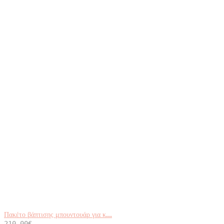
Πακέτο βάπτισης μπουντουάρ για κ...
210,00
€