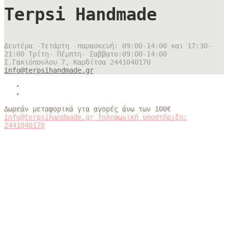
Terpsi Handmade
Δευτέρα -Τετάρτη -παρασκευή: 09:00-14:00 και 17:30-
21:00 Τρίτη- Πέμπτη- Σαββατο:09:00-14:00
Ι.Γακιόπουλου 7, Καρδίτσα
2441040170
info@terpsihandmade.gr
Δωρεάν μεταφορικά για αγορές άνω των 100€
info@terpsihandmade.gr
Τηλεφωνική υποστήριξη:
2441040170