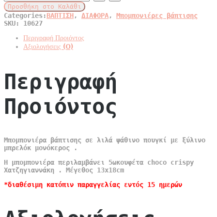
Προσθήκη στο Καλάθι
Categories:
ΒΑΠΤΙΣΗ
,
ΔΙΑΦΟΡΑ
,
Μπομπονιέρες βάπτισης
SKU:
10627
Περιγραφή Προιόντος
Αξιολογήσεις (0)
Περιγραφή
Προιόντος
Μπομπονιέρα βάπτισης σε λιλά ψάθινο πουγκί με ξύλινο
μπρελόκ μονόκερος .
Η μπομπονιέρα περιλαμβάνει 5ωκουφέτα choco crispy
Χατζηγιαννάκη . Μέγεθος 13x18cm
*διαθέσιμη κατόπιν παραγγελίας εντός 15 ημερών