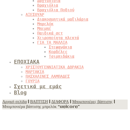
Δαχτυλίδια
Βραχιόλια
Βραχιόλια Ποδιού
ΑΞΕΣΟΥΑΡ
Διακοσμητικά μαξιλάρια
Μπρελόκ
Μπεμπέ
Παιδικά σετ
Χειροποίητα πλεκτά
ΓΙΑ ΤΑ ΜΑΛΛΙΑ
Στεφανάκια
Κορδέλες
Τσιμπιδάκια
ΕΠΟΧΙΑΚΑ
ΧΡΙΣΤΟΥΓΕΝΝΙΑΤΙΚΑ ΔΩΡΑΚΙΑ
ΜΑΡΤΑΚΙΑ
ΠΑΣΧΑΛΙΝΕΣ ΛΑΜΠΑΔΕΣ
ΓΟΥΡΙΑ
Σχετικά με εμάς
Blog
Αρχική σελίδα
|
ΒΑΠΤΙΣΗ
|
ΔΙΑΦΟΡΑ
|
Μπομπονιέρες βάπτισης
|
Μπομπονιέρα βάπτισης μπρελόκ “unicorn”