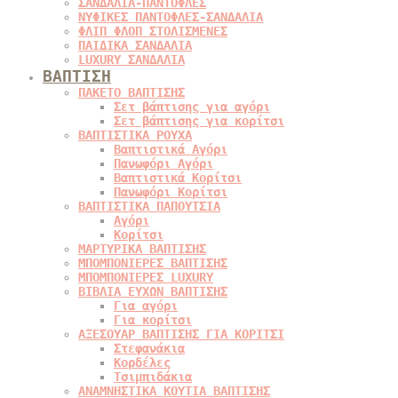
ΣΑΝΔΑΛΙΑ-ΠΑΝΤΟΦΛΕΣ
ΝΥΦΙΚΕΣ ΠΑΝΤΟΦΛΕΣ-ΣΑΝΔΑΛΙΑ
ΦΛΙΠ ΦΛΟΠ ΣΤΟΛΙΣΜΕΝΕΣ
ΠΑΙΔΙΚΑ ΣΑΝΔΑΛΙΑ
LUXURY ΣΑΝΔΑΛΙΑ
ΒΑΠΤΙΣΗ
ΠΑΚΕΤΟ ΒΑΠΤΙΣΗΣ
Σετ βάπτισης για αγόρι
Σετ βάπτισης για κορίτσι
ΒΑΠΤΙΣΤΙΚΑ ΡΟΥΧΑ
Βαπτιστικά Αγόρι
Πανωφόρι Αγόρι
Βαπτιστικά Κορίτσι
Πανωφόρι Κορίτσι
ΒΑΠΤΙΣΤΙΚΑ ΠΑΠΟΥΤΣΙΑ
Αγόρι
Κορίτσι
ΜΑΡΤΥΡΙΚΑ ΒΑΠΤΙΣΗΣ
ΜΠΟΜΠΟΝΙΕΡΕΣ ΒΑΠΤΙΣΗΣ
ΜΠΟΜΠΟΝΙΕΡΕΣ LUXURY
ΒΙΒΛΙΑ ΕΥΧΩΝ ΒΑΠΤΙΣΗΣ
Για αγόρι
Για κορίτσι
ΑΞΕΣΟΥΑΡ ΒΑΠΤΙΣΗΣ ΓΙΑ ΚΟΡΙΤΣΙ
Στεφανάκια
Κορδέλες
Τσιμπιδάκια
ΑΝΑΜΝΗΣΤΙΚΑ ΚΟΥΤΙΑ ΒΑΠΤΙΣΗΣ