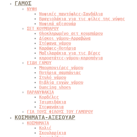
ΓΑΜΟΣ
ΝΥΦΗ
Νυφικές παντόφλες-Σανδάλια
Βραχιολάκια για τις φίλες της νύφης
Νυφικά αξεσουάρ
ΣΕΤ ΚΟΥΜΠΑΡΟΥ
Ολοκληρωμένο σετ κουμπάρου
Δίσκοι γάμου-Αρραβώνα
Στέφανα γάμου
Καράφες-Ποτήρια
Μαξιλαράκια για τις βέρες
κηροστάτες-γάμου-κηροπήγια
ΕΙΔΗ ΓΑΜΟΥ
Μπομπονιέρες γάμου
Ποτήρια σαμπάνιας
Στυλό γάμου
Βιβλία ευχών γάμου
Dancing shoes
ΠΑΡΑΝΥΦΑΚΙΑ
Κορδέλες
Τσιμπιδάκια
Στεφανάκια
ΓΙΑ ΤΟΥΣ ΦΙΛΟΥΣ ΤΟΥ ΓΑΜΠΡΟΥ
ΚΟΣΜΗΜΑΤΑ-ΑΞΕΣΟΥΑΡ
ΚΟΣΜΗΜΑΤΑ
Κολιέ
Σκουλαρίκια