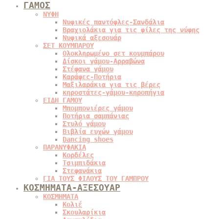
ΓΑΜΟΣ
ΝΥΦΗ
Νυφικές παντόφλες-Σανδάλια
Βραχιολάκια για τις φίλες της νύφης
Νυφικά αξεσουάρ
ΣΕΤ ΚΟΥΜΠΑΡΟΥ
Ολοκληρωμένο σετ κουμπάρου
Δίσκοι γάμου-Αρραβώνα
Στέφανα γάμου
Καράφες-Ποτήρια
Μαξιλαράκια για τις βέρες
κηροστάτες-γάμου-κηροπήγια
ΕΙΔΗ ΓΑΜΟΥ
Μπομπονιέρες γάμου
Ποτήρια σαμπάνιας
Στυλό γάμου
Βιβλία ευχών γάμου
Dancing shoes
ΠΑΡΑΝΥΦΑΚΙΑ
Κορδέλες
Τσιμπιδάκια
Στεφανάκια
ΓΙΑ ΤΟΥΣ ΦΙΛΟΥΣ ΤΟΥ ΓΑΜΠΡΟΥ
ΚΟΣΜΗΜΑΤΑ-ΑΞΕΣΟΥΑΡ
ΚΟΣΜΗΜΑΤΑ
Κολιέ
Σκουλαρίκια