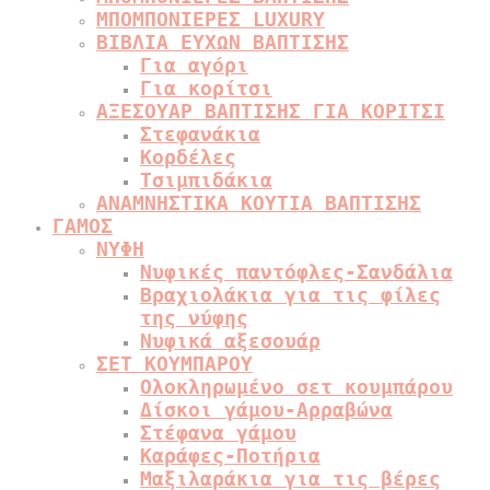
ΜΠΟΜΠΟΝΙΕΡΕΣ LUXURY
ΒΙΒΛΙΑ ΕΥΧΩΝ ΒΑΠΤΙΣΗΣ
Για αγόρι
Για κορίτσι
ΑΞΕΣΟΥΑΡ ΒΑΠΤΙΣΗΣ ΓΙΑ ΚΟΡΙΤΣΙ
Στεφανάκια
Κορδέλες
Τσιμπιδάκια
ΑΝΑΜΝΗΣΤΙΚΑ ΚΟΥΤΙΑ ΒΑΠΤΙΣΗΣ
ΓΑΜΟΣ
ΝΥΦΗ
Νυφικές παντόφλες-Σανδάλια
Βραχιολάκια για τις φίλες
της νύφης
Νυφικά αξεσουάρ
ΣΕΤ ΚΟΥΜΠΑΡΟΥ
Ολοκληρωμένο σετ κουμπάρου
Δίσκοι γάμου-Αρραβώνα
Στέφανα γάμου
Καράφες-Ποτήρια
Μαξιλαράκια για τις βέρες