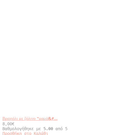
Βραχιόλι με ξύλινο “μαμά&#...
8,00
€
Βαθμολογήθηκε με
5.00
από 5
Αυτό
Προσθήκη στο Καλάθι