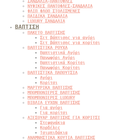
ΣΑΝΔΑΛΙΑ-ΠΑΝΤΟΦΛΕΣ
ΝΥΦΙΚΕΣ ΠΑΝΤΟΦΛΕΣ-ΣΑΝΔΑΛΙΑ
ΦΛΙΠ ΦΛΟΠ ΣΤΟΛΙΣΜΕΝΕΣ
ΠΑΙΔΙΚΑ ΣΑΝΔΑΛΙΑ
LUXURY ΣΑΝΔΑΛΙΑ
ΒΑΠΤΙΣΗ
ΠΑΚΕΤΟ ΒΑΠΤΙΣΗΣ
Σετ βάπτισης για αγόρι
Σετ βάπτισης για κορίτσι
ΒΑΠΤΙΣΤΙΚΑ ΡΟΥΧΑ
Βαπτιστικά Αγόρι
Πανωφόρι Αγόρι
Βαπτιστικά Κορίτσι
Πανωφόρι Κορίτσι
ΒΑΠΤΙΣΤΙΚΑ ΠΑΠΟΥΤΣΙΑ
Αγόρι
Κορίτσι
ΜΑΡΤΥΡΙΚΑ ΒΑΠΤΙΣΗΣ
ΜΠΟΜΠΟΝΙΕΡΕΣ ΒΑΠΤΙΣΗΣ
ΜΠΟΜΠΟΝΙΕΡΕΣ LUXURY
ΒΙΒΛΙΑ ΕΥΧΩΝ ΒΑΠΤΙΣΗΣ
Για αγόρι
Για κορίτσι
ΑΞΕΣΟΥΑΡ ΒΑΠΤΙΣΗΣ ΓΙΑ ΚΟΡΙΤΣΙ
Στεφανάκια
Κορδέλες
Τσιμπιδάκια
ΑΝΑΜΝΗΣΤΙΚΑ ΚΟΥΤΙΑ ΒΑΠΤΙΣΗΣ