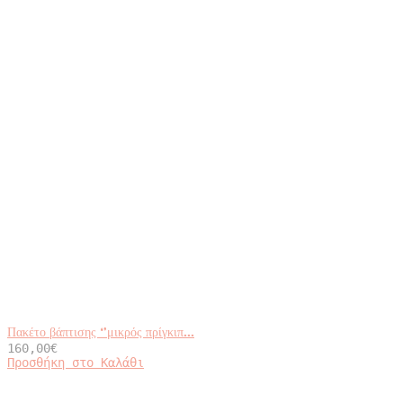
Πακέτο βάπτισης ‘’μικρός πρίγκιπ...
160,00
€
Προσθήκη στο Καλάθι