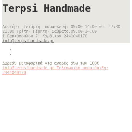
Terpsi Handmade
Δευτέρα -Τετάρτη -παρασκευή: 09:00-14:00 και 17:30-
21:00 Τρίτη- Πέμπτη- Σαββατο:09:00-14:00
Ι.Γακιόπουλου 7, Καρδίτσα
2441040170
info@terpsihandmade.gr
Δωρεάν μεταφορικά για αγορές άνω των 100€
info@terpsihandmade.gr
Τηλεφωνική υποστήριξη:
2441040170