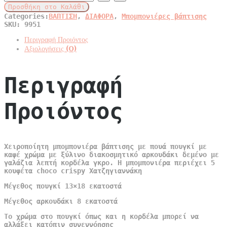
βάπτισης
Προσθήκη στο Καλάθι
με
Categories:
ΒΑΠΤΙΣΗ
,
ΔΙΑΦΟΡΑ
,
Μπομπονιέρες βάπτισης
ξύλινο
SKU:
9951
αρκουδάκι
quantity
Περιγραφή Προιόντος
Αξιολογήσεις (0)
Περιγραφή
Προιόντος
Χειροποίητη μπομπονιέρα βάπτισης με πουά πουγκί με
καφέ χρώμα με ξύλινο διακοσμητικό αρκουδάκι δεμένο με
γαλάζια λεπτή κορδέλα γκρο. Η μπομπονιέρα περιέχει 5
κουφέτα choco crispy Χατζηγιαννάκη
Μέγεθος πουγκί 13×18 εκατοστά
Μέγεθος αρκουδάκι 8 εκατοστά
Το χρώμα στο πουγκί όπως και η κορδέλα μπορεί να
αλλάξει κατόπιν συνεννόησης