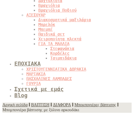
Δαχτυλίδια
Βραχιόλια
Βραχιόλια Ποδιού
ΑΞΕΣΟΥΑΡ
Διακοσμητικά μαξιλάρια
Μπρελόκ
Μπεμπέ
Παιδικά σετ
Χειροποίητα πλεκτά
ΓΙΑ ΤΑ ΜΑΛΛΙΑ
Στεφανάκια
Κορδέλες
Τσιμπιδάκια
ΕΠΟΧΙΑΚΑ
ΧΡΙΣΤΟΥΓΕΝΝΙΑΤΙΚΑ ΔΩΡΑΚΙΑ
ΜΑΡΤΑΚΙΑ
ΠΑΣΧΑΛΙΝΕΣ ΛΑΜΠΑΔΕΣ
ΓΟΥΡΙΑ
Σχετικά με εμάς
Blog
Αρχική σελίδα
|
ΒΑΠΤΙΣΗ
|
ΔΙΑΦΟΡΑ
|
Μπομπονιέρες βάπτισης
|
Μπομπονιέρα βάπτισης με ξύλινο αρκουδάκι