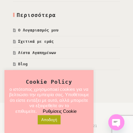
Περισσότερα
Ο Λογαριασμός μου
Σχετικά με εμάς
Λίστα Αγαπημένων
Blog
Cookie Policy
ο ιστότοπος χρησιμοποιεί cookies για να
βελτιώσει την εμπειρία σας. Υποθέτουμε
ότι είστε εντάξει με αυτό, αλλά μπορείτε
να εξαιρεθείτε αν το
επιθυμείτε.
Ρυθμίσεις Cookie
Αποδοχή
Developed by Labros Kapnogiannis | © 2021
All rights reserved!
Open