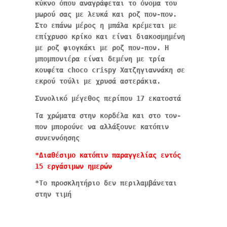
κύκνο όπου αναγράφεται το όνομα του
μωρού σας με λευκά και ροζ πον-πον.
Στο επάνω μέρος η μπάλα κρέμεται με
επίχρυσο κρίκο και είναι διακοσμημένη
με ροζ φιογκάκι με ροζ πον-πον. Η
μπομπονιέρα είναι δεμένη με τρία
κουφέτα choco crispy Χατζηγιαννάκη σε
εκρού τούλι με χρυσά αστεράκια.
Συνολικό μέγεθος περίπου 17 εκατοστά
Τα χρώματα στην κορδέλα και στο τον-
πον μπορούνε να αλλάξουνε κατόπιν
συνεννόησης
*Διαθέσιμο κατόπιν παραγγελίας εντός
15 εργάσιμων ημερών
*Το προσκλητήριο δεν περιλαμβάνεται
στην τιμή