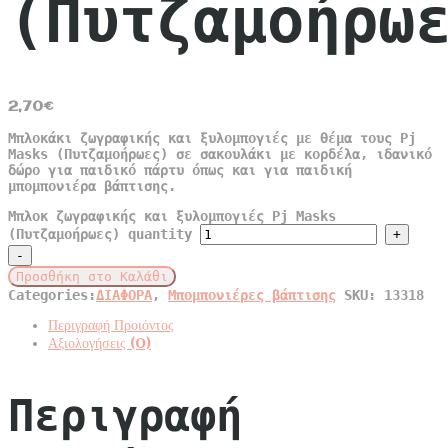
(Πυτζαμοήρω
2,70
€
Μπλοκάκι ζωγραφικής και ξυλομπογιές με θέμα τους Pj
Masks (Πυτζαμοήρωες) σε σακουλάκι με κορδέλα, ιδανικό
δώρο για παιδικό πάρτυ όπως και για παιδική
μπομπονιέρα βάπτισης.
Μπλοκ ζωγραφικής και ξυλομπογιές Pj Masks
(Πυτζαμοήρωες) quantity
Προσθήκη στο Καλάθι
Categories:
ΔΙΑΦΟΡΑ
,
Μπομπονιέρες βάπτισης
SKU:
13318
Περιγραφή Προιόντος
Αξιολογήσεις (0)
Περιγραφή