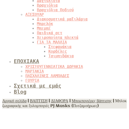
Δαχτυλίδια
Βραχιόλια
Βραχιόλια Ποδιού
ΑΞΕΣΟΥΑΡ
Διακοσμητικά μαξιλάρια
Μπρελόκ
Μπεμπέ
Παιδικά σετ
Χειροποίητα πλεκτά
ΓΙΑ ΤΑ ΜΑΛΛΙΑ
Στεφανάκια
Κορδέλες
Τσιμπιδάκια
ΕΠΟΧΙΑΚΑ
ΧΡΙΣΤΟΥΓΕΝΝΙΑΤΙΚΑ ΔΩΡΑΚΙΑ
ΜΑΡΤΑΚΙΑ
ΠΑΣΧΑΛΙΝΕΣ ΛΑΜΠΑΔΕΣ
ΓΟΥΡΙΑ
Σχετικά με εμάς
Blog
Αρχική σελίδα
|
ΒΑΠΤΙΣΗ
|
ΔΙΑΦΟΡΑ
|
Μπομπονιέρες βάπτισης
| Μπλοκ
ζωγραφικής και ξυλομπογιές Pj Masks (Πυτζαμοήρωες)