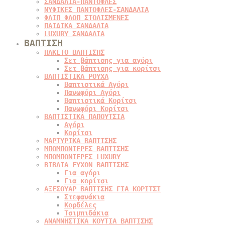
ΣΑΝΔΑΛΙΑ-ΠΑΝΤΟΦΛΕΣ
ΝΥΦΙΚΕΣ ΠΑΝΤΟΦΛΕΣ-ΣΑΝΔΑΛΙΑ
ΦΛΙΠ ΦΛΟΠ ΣΤΟΛΙΣΜΕΝΕΣ
ΠΑΙΔΙΚΑ ΣΑΝΔΑΛΙΑ
LUXURY ΣΑΝΔΑΛΙΑ
ΒΑΠΤΙΣΗ
ΠΑΚΕΤΟ ΒΑΠΤΙΣΗΣ
Σετ βάπτισης για αγόρι
Σετ βάπτισης για κορίτσι
ΒΑΠΤΙΣΤΙΚΑ ΡΟΥΧΑ
Βαπτιστικά Αγόρι
Πανωφόρι Αγόρι
Βαπτιστικά Κορίτσι
Πανωφόρι Κορίτσι
ΒΑΠΤΙΣΤΙΚΑ ΠΑΠΟΥΤΣΙΑ
Αγόρι
Κορίτσι
ΜΑΡΤΥΡΙΚΑ ΒΑΠΤΙΣΗΣ
ΜΠΟΜΠΟΝΙΕΡΕΣ ΒΑΠΤΙΣΗΣ
ΜΠΟΜΠΟΝΙΕΡΕΣ LUXURY
ΒΙΒΛΙΑ ΕΥΧΩΝ ΒΑΠΤΙΣΗΣ
Για αγόρι
Για κορίτσι
ΑΞΕΣΟΥΑΡ ΒΑΠΤΙΣΗΣ ΓΙΑ ΚΟΡΙΤΣΙ
Στεφανάκια
Κορδέλες
Τσιμπιδάκια
ΑΝΑΜΝΗΣΤΙΚΑ ΚΟΥΤΙΑ ΒΑΠΤΙΣΗΣ