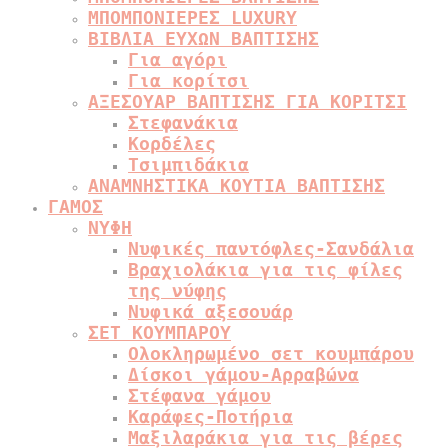
ΜΠΟΜΠΟΝΙΕΡΕΣ LUXURY
ΒΙΒΛΙΑ ΕΥΧΩΝ ΒΑΠΤΙΣΗΣ
Για αγόρι
Για κορίτσι
ΑΞΕΣΟΥΑΡ ΒΑΠΤΙΣΗΣ ΓΙΑ ΚΟΡΙΤΣΙ
Στεφανάκια
Κορδέλες
Τσιμπιδάκια
ΑΝΑΜΝΗΣΤΙΚΑ ΚΟΥΤΙΑ ΒΑΠΤΙΣΗΣ
ΓΑΜΟΣ
ΝΥΦΗ
Νυφικές παντόφλες-Σανδάλια
Βραχιολάκια για τις φίλες
της νύφης
Νυφικά αξεσουάρ
ΣΕΤ ΚΟΥΜΠΑΡΟΥ
Ολοκληρωμένο σετ κουμπάρου
Δίσκοι γάμου-Αρραβώνα
Στέφανα γάμου
Καράφες-Ποτήρια
Μαξιλαράκια για τις βέρες