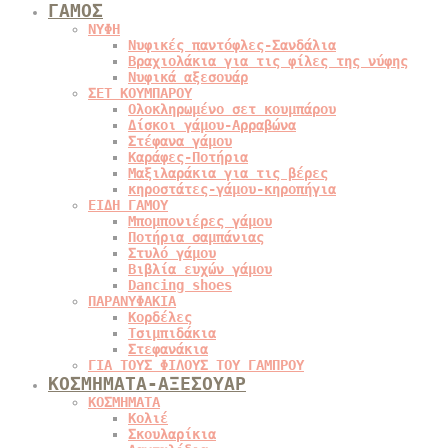
ΓΑΜΟΣ
ΝΥΦΗ
Νυφικές παντόφλες-Σανδάλια
Βραχιολάκια για τις φίλες της νύφης
Νυφικά αξεσουάρ
ΣΕΤ ΚΟΥΜΠΑΡΟΥ
Ολοκληρωμένο σετ κουμπάρου
Δίσκοι γάμου-Αρραβώνα
Στέφανα γάμου
Καράφες-Ποτήρια
Μαξιλαράκια για τις βέρες
κηροστάτες-γάμου-κηροπήγια
ΕΙΔΗ ΓΑΜΟΥ
Μπομπονιέρες γάμου
Ποτήρια σαμπάνιας
Στυλό γάμου
Βιβλία ευχών γάμου
Dancing shoes
ΠΑΡΑΝΥΦΑΚΙΑ
Κορδέλες
Τσιμπιδάκια
Στεφανάκια
ΓΙΑ ΤΟΥΣ ΦΙΛΟΥΣ ΤΟΥ ΓΑΜΠΡΟΥ
ΚΟΣΜΗΜΑΤΑ-ΑΞΕΣΟΥΑΡ
ΚΟΣΜΗΜΑΤΑ
Κολιέ
Σκουλαρίκια