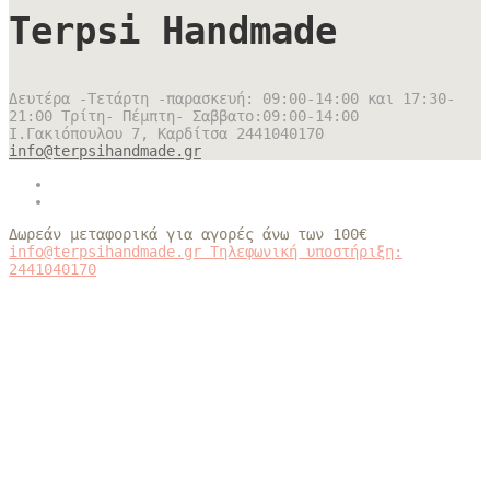
Terpsi Handmade
Δευτέρα -Τετάρτη -παρασκευή: 09:00-14:00 και 17:30-
21:00 Τρίτη- Πέμπτη- Σαββατο:09:00-14:00
Ι.Γακιόπουλου 7, Καρδίτσα
2441040170
info@terpsihandmade.gr
Δωρεάν μεταφορικά για αγορές άνω των 100€
info@terpsihandmade.gr
Τηλεφωνική υποστήριξη:
2441040170