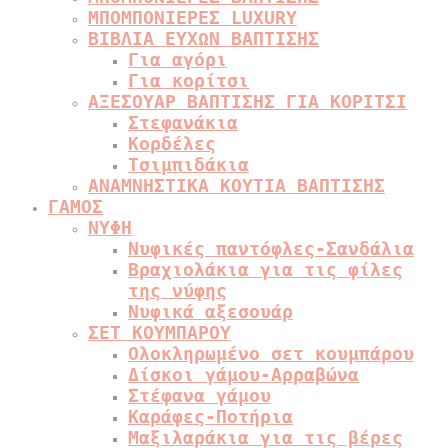
ΜΠΟΜΠΟΝΙΕΡΕΣ LUXURY
ΒΙΒΛΙΑ ΕΥΧΩΝ ΒΑΠΤΙΣΗΣ
Για αγόρι
Για κορίτσι
ΑΞΕΣΟΥΑΡ ΒΑΠΤΙΣΗΣ ΓΙΑ ΚΟΡΙΤΣΙ
Στεφανάκια
Κορδέλες
Τσιμπιδάκια
ΑΝΑΜΝΗΣΤΙΚΑ ΚΟΥΤΙΑ ΒΑΠΤΙΣΗΣ
ΓΑΜΟΣ
ΝΥΦΗ
Νυφικές παντόφλες-Σανδάλια
Βραχιολάκια για τις φίλες
της νύφης
Νυφικά αξεσουάρ
ΣΕΤ ΚΟΥΜΠΑΡΟΥ
Ολοκληρωμένο σετ κουμπάρου
Δίσκοι γάμου-Αρραβώνα
Στέφανα γάμου
Καράφες-Ποτήρια
Μαξιλαράκια για τις βέρες