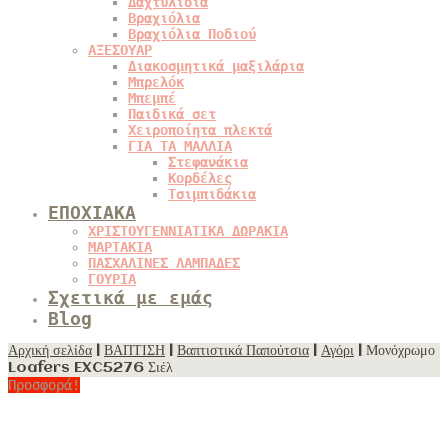
Δαχτυλίδια
Βραχιόλια
Βραχιόλια Ποδιού
ΑΞΕΣΟΥΑΡ
Διακοσμητικά μαξιλάρια
Μπρελόκ
Μπεμπέ
Παιδικά σετ
Χειροποίητα πλεκτά
ΓΙΑ ΤΑ ΜΑΛΛΙΑ
Στεφανάκια
Κορδέλες
Τσιμπιδάκια
ΕΠΟΧΙΑΚΑ
ΧΡΙΣΤΟΥΓΕΝΝΙΑΤΙΚΑ ΔΩΡΑΚΙΑ
ΜΑΡΤΑΚΙΑ
ΠΑΣΧΑΛΙΝΕΣ ΛΑΜΠΑΔΕΣ
ΓΟΥΡΙΑ
Σχετικά με εμάς
Blog
Αρχική σελίδα
|
ΒΑΠΤΙΣΗ
|
Βαπτιστικά Παπούτσια
|
Αγόρι
| Μονόχρωμο
Loafers EXC5276 Σιέλ
Προσφορά!