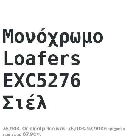
Μονόχρωμο
Loafers
EXC5276
Σιέλ
75,90
€
Original price was: 75,90€.
67,90
€
Η τρέχουσα
τιμή είναι: 67,90€.