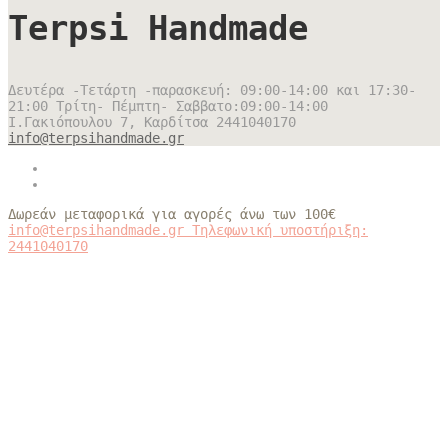
Terpsi Handmade
Δευτέρα -Τετάρτη -παρασκευή: 09:00-14:00 και 17:30-
21:00 Τρίτη- Πέμπτη- Σαββατο:09:00-14:00
Ι.Γακιόπουλου 7, Καρδίτσα
2441040170
info@terpsihandmade.gr
Δωρεάν μεταφορικά για αγορές άνω των 100€
info@terpsihandmade.gr
Τηλεφωνική υποστήριξη:
2441040170