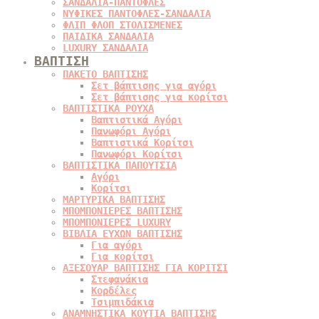
ΣΑΝΔΑΛΙΑ-ΠΑΝΤΟΦΛΕΣ
ΝΥΦΙΚΕΣ ΠΑΝΤΟΦΛΕΣ-ΣΑΝΔΑΛΙΑ
ΦΛΙΠ ΦΛΟΠ ΣΤΟΛΙΣΜΕΝΕΣ
ΠΑΙΔΙΚΑ ΣΑΝΔΑΛΙΑ
LUXURY ΣΑΝΔΑΛΙΑ
ΒΑΠΤΙΣΗ
ΠΑΚΕΤΟ ΒΑΠΤΙΣΗΣ
Σετ βάπτισης για αγόρι
Σετ βάπτισης για κορίτσι
ΒΑΠΤΙΣΤΙΚΑ ΡΟΥΧΑ
Βαπτιστικά Αγόρι
Πανωφόρι Αγόρι
Βαπτιστικά Κορίτσι
Πανωφόρι Κορίτσι
ΒΑΠΤΙΣΤΙΚΑ ΠΑΠΟΥΤΣΙΑ
Αγόρι
Κορίτσι
ΜΑΡΤΥΡΙΚΑ ΒΑΠΤΙΣΗΣ
ΜΠΟΜΠΟΝΙΕΡΕΣ ΒΑΠΤΙΣΗΣ
ΜΠΟΜΠΟΝΙΕΡΕΣ LUXURY
ΒΙΒΛΙΑ ΕΥΧΩΝ ΒΑΠΤΙΣΗΣ
Για αγόρι
Για κορίτσι
ΑΞΕΣΟΥΑΡ ΒΑΠΤΙΣΗΣ ΓΙΑ ΚΟΡΙΤΣΙ
Στεφανάκια
Κορδέλες
Τσιμπιδάκια
ΑΝΑΜΝΗΣΤΙΚΑ ΚΟΥΤΙΑ ΒΑΠΤΙΣΗΣ