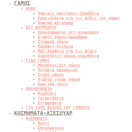
ΓΑΜΟΣ
ΝΥΦΗ
Νυφικές παντόφλες-Σανδάλια
Βραχιολάκια για τις φίλες της νύφης
Νυφικά αξεσουάρ
ΣΕΤ ΚΟΥΜΠΑΡΟΥ
Ολοκληρωμένο σετ κουμπάρου
Δίσκοι γάμου-Αρραβώνα
Στέφανα γάμου
Καράφες-Ποτήρια
Μαξιλαράκια για τις βέρες
κηροστάτες-γάμου-κηροπήγια
ΕΙΔΗ ΓΑΜΟΥ
Μπομπονιέρες γάμου
Ποτήρια σαμπάνιας
Στυλό γάμου
Βιβλία ευχών γάμου
Dancing shoes
ΠΑΡΑΝΥΦΑΚΙΑ
Κορδέλες
Τσιμπιδάκια
Στεφανάκια
ΓΙΑ ΤΟΥΣ ΦΙΛΟΥΣ ΤΟΥ ΓΑΜΠΡΟΥ
ΚΟΣΜΗΜΑΤΑ-ΑΞΕΣΟΥΑΡ
ΚΟΣΜΗΜΑΤΑ
Κολιέ
Σκουλαρίκια