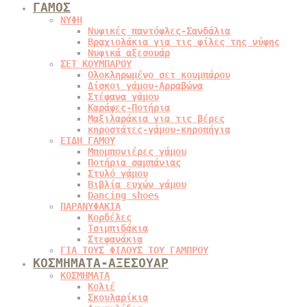
ΓΑΜΟΣ
ΝΥΦΗ
Νυφικές παντόφλες-Σανδάλια
Βραχιολάκια για τις φίλες της νύφης
Νυφικά αξεσουάρ
ΣΕΤ ΚΟΥΜΠΑΡΟΥ
Ολοκληρωμένο σετ κουμπάρου
Δίσκοι γάμου-Αρραβώνα
Στέφανα γάμου
Καράφες-Ποτήρια
Μαξιλαράκια για τις βέρες
κηροστάτες-γάμου-κηροπήγια
ΕΙΔΗ ΓΑΜΟΥ
Μπομπονιέρες γάμου
Ποτήρια σαμπάνιας
Στυλό γάμου
Βιβλία ευχών γάμου
Dancing shoes
ΠΑΡΑΝΥΦΑΚΙΑ
Κορδέλες
Τσιμπιδάκια
Στεφανάκια
ΓΙΑ ΤΟΥΣ ΦΙΛΟΥΣ ΤΟΥ ΓΑΜΠΡΟΥ
ΚΟΣΜΗΜΑΤΑ-ΑΞΕΣΟΥΑΡ
ΚΟΣΜΗΜΑΤΑ
Κολιέ
Σκουλαρίκια