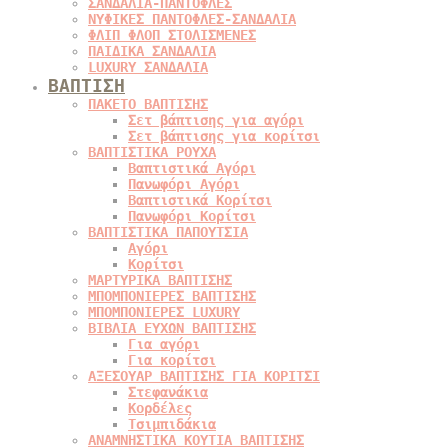
ΣΑΝΔΑΛΙΑ-ΠΑΝΤΟΦΛΕΣ
ΝΥΦΙΚΕΣ ΠΑΝΤΟΦΛΕΣ-ΣΑΝΔΑΛΙΑ
ΦΛΙΠ ΦΛΟΠ ΣΤΟΛΙΣΜΕΝΕΣ
ΠΑΙΔΙΚΑ ΣΑΝΔΑΛΙΑ
LUXURY ΣΑΝΔΑΛΙΑ
ΒΑΠΤΙΣΗ
ΠΑΚΕΤΟ ΒΑΠΤΙΣΗΣ
Σετ βάπτισης για αγόρι
Σετ βάπτισης για κορίτσι
ΒΑΠΤΙΣΤΙΚΑ ΡΟΥΧΑ
Βαπτιστικά Αγόρι
Πανωφόρι Αγόρι
Βαπτιστικά Κορίτσι
Πανωφόρι Κορίτσι
ΒΑΠΤΙΣΤΙΚΑ ΠΑΠΟΥΤΣΙΑ
Αγόρι
Κορίτσι
ΜΑΡΤΥΡΙΚΑ ΒΑΠΤΙΣΗΣ
ΜΠΟΜΠΟΝΙΕΡΕΣ ΒΑΠΤΙΣΗΣ
ΜΠΟΜΠΟΝΙΕΡΕΣ LUXURY
ΒΙΒΛΙΑ ΕΥΧΩΝ ΒΑΠΤΙΣΗΣ
Για αγόρι
Για κορίτσι
ΑΞΕΣΟΥΑΡ ΒΑΠΤΙΣΗΣ ΓΙΑ ΚΟΡΙΤΣΙ
Στεφανάκια
Κορδέλες
Τσιμπιδάκια
ΑΝΑΜΝΗΣΤΙΚΑ ΚΟΥΤΙΑ ΒΑΠΤΙΣΗΣ