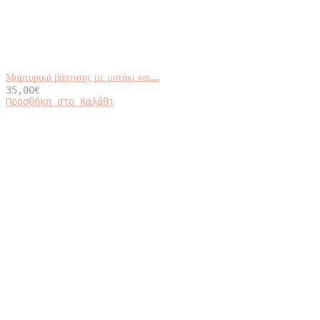
Μαρτυρικά βάπτισης με ματάκι και...
35,00
€
Προσθήκη στο Καλάθι