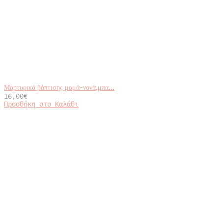
Μαρτυρικά βάπτισης μαμά-νονά,μπα...
16,00
€
Προσθήκη στο Καλάθι