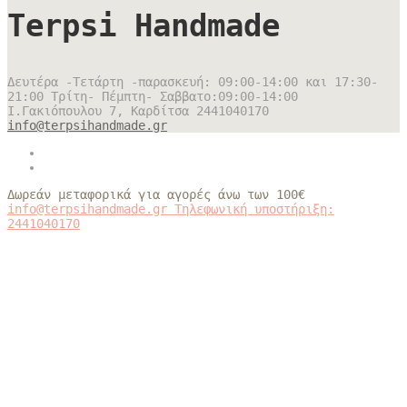
Terpsi Handmade
Δευτέρα -Τετάρτη -παρασκευή: 09:00-14:00 και 17:30-
21:00 Τρίτη- Πέμπτη- Σαββατο:09:00-14:00
Ι.Γακιόπουλου 7, Καρδίτσα
2441040170
info@terpsihandmade.gr
Δωρεάν μεταφορικά για αγορές άνω των 100€
info@terpsihandmade.gr
Τηλεφωνική υποστήριξη:
2441040170