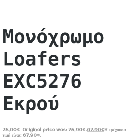
Μονόχρωμο
Loafers
EXC5276
Εκρού
75,90
€
Original price was: 75,90€.
67,90
€
Η τρέχουσα
τιμή είναι: 67,90€.