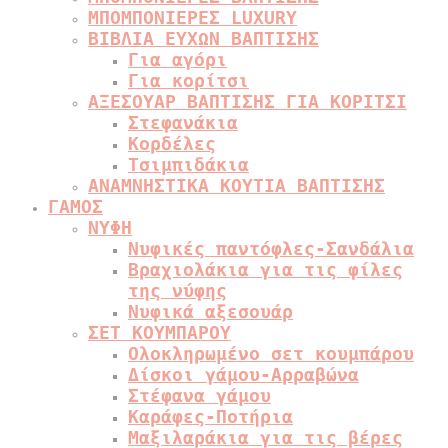
ΜΠΟΜΠΟΝΙΕΡΕΣ LUXURY
ΒΙΒΛΙΑ ΕΥΧΩΝ ΒΑΠΤΙΣΗΣ
Για αγόρι
Για κορίτσι
ΑΞΕΣΟΥΑΡ ΒΑΠΤΙΣΗΣ ΓΙΑ ΚΟΡΙΤΣΙ
Στεφανάκια
Κορδέλες
Τσιμπιδάκια
ΑΝΑΜΝΗΣΤΙΚΑ ΚΟΥΤΙΑ ΒΑΠΤΙΣΗΣ
ΓΑΜΟΣ
ΝΥΦΗ
Νυφικές παντόφλες-Σανδάλια
Βραχιολάκια για τις φίλες
της νύφης
Νυφικά αξεσουάρ
ΣΕΤ ΚΟΥΜΠΑΡΟΥ
Ολοκληρωμένο σετ κουμπάρου
Δίσκοι γάμου-Αρραβώνα
Στέφανα γάμου
Καράφες-Ποτήρια
Μαξιλαράκια για τις βέρες