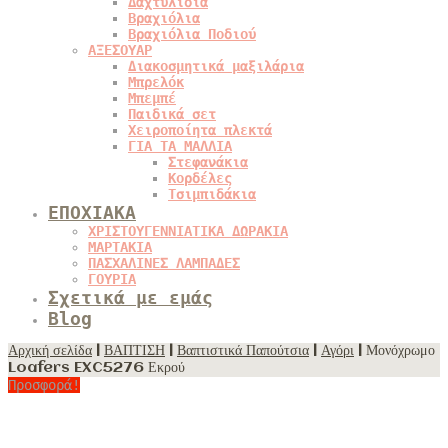
Δαχτυλίδια
Βραχιόλια
Βραχιόλια Ποδιού
ΑΞΕΣΟΥΑΡ
Διακοσμητικά μαξιλάρια
Μπρελόκ
Μπεμπέ
Παιδικά σετ
Χειροποίητα πλεκτά
ΓΙΑ ΤΑ ΜΑΛΛΙΑ
Στεφανάκια
Κορδέλες
Τσιμπιδάκια
ΕΠΟΧΙΑΚΑ
ΧΡΙΣΤΟΥΓΕΝΝΙΑΤΙΚΑ ΔΩΡΑΚΙΑ
ΜΑΡΤΑΚΙΑ
ΠΑΣΧΑΛΙΝΕΣ ΛΑΜΠΑΔΕΣ
ΓΟΥΡΙΑ
Σχετικά με εμάς
Blog
Αρχική σελίδα
|
ΒΑΠΤΙΣΗ
|
Βαπτιστικά Παπούτσια
|
Αγόρι
| Μονόχρωμο
Loafers EXC5276 Εκρού
Προσφορά!