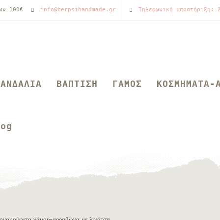
των 100€
info@terpsihandmade.gr
Τηλεφωνική υποστήριξη: 
ΣΑΝΔΑΛΙΑ
ΒΑΠΤΙΣΗ
ΓΑΜΟΣ
ΚΟΣΜΗΜΑΤΑ-
log
ονοκούφετα γάμου-αρραβώνα με λινάτσα