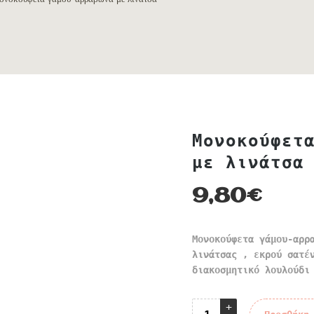
Μονοκούφετ
με λινάτσα
9,80
€
Μονοκούφετα γάμου-αρρ
λινάτσας , εκρού σατέ
διακοσμητικό λουλούδι