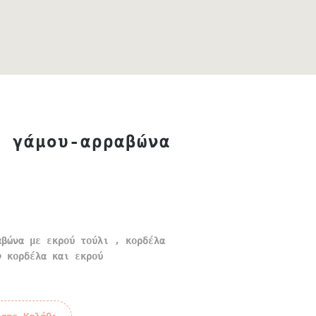
α γάμου-αρραβώνα
αβώνα με εκρού τούλι , κορδέλα
ν κορδέλα και εκρού