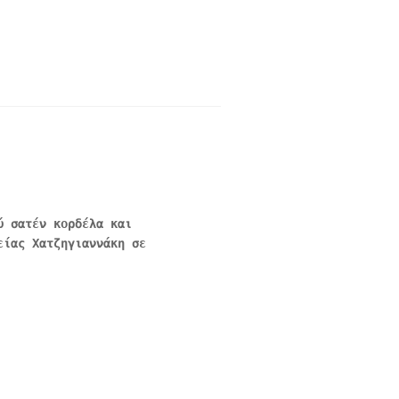
ύ σατέν κορδέλα και
είας Χατζηγιαννάκη σε