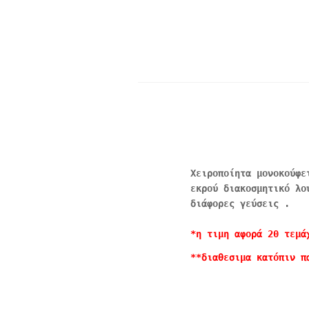
Χειροποίητα μονοκούφε
εκρού διακοσμητικό λο
διάφορες γεύσεις .
*η τιμη αφορά 20 τεμά
**διαθεσιμα κατόπιν π