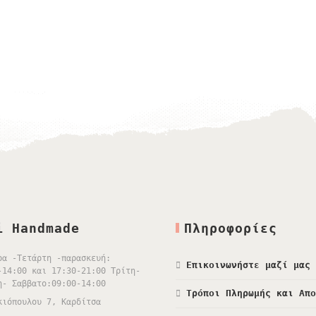
i Handmade
Πληροφορίες
ρα -Τετάρτη -παρασκευή:
Επικοινωνήστε μαζί μας
-14:00 και 17:30-21:00 Τρίτη-
η- Σαββατο:09:00-14:00
Τρόποι Πληρωμής και Απ
κιόπουλου 7, Καρδίτσα