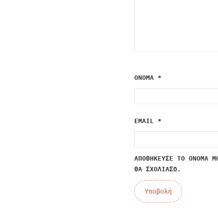
ΌΝΟΜΑ
*
EMAIL
*
ΑΠΟΘΉΚΕΥΣΕ ΤΟ ΌΝΟΜΆ Μ
ΘΑ ΣΧΟΛΙΆΣΩ.