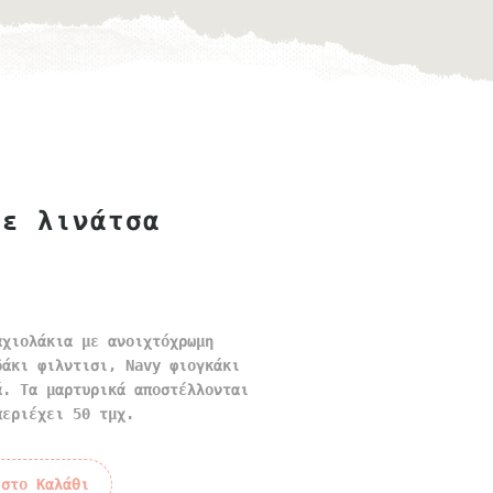
με λινάτσα
αχιολάκια με ανοιχτόχρωμη
δάκι φιλντισι, Navy φιογκάκι
ά. Τα μαρτυρικά αποστέλλονται
περιέχει 50 τμχ.
 στο Καλάθι