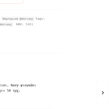
,
Tags:
Μαρτυρικά βάπτισης
SKU:
5001
άπτισης
τισι, Navy φιογκάκι
χει 50 τμχ.