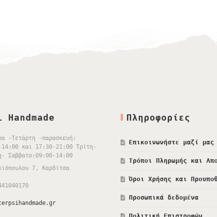
i Handmade
Πληροφορίες
ρα -Τετάρτη -παρασκευή:
Επικοινωνήστε μαζί μας
-14:00 και 17:30-21:00 Τρίτη-
η- Σαββατο:09:00-14:00
Τρόποι Πληρωμής και Απ
κιόπουλου 7, Καρδίτσα
Όροι Χρήσης και Προυπο
441040170
Προσωπικά δεδομένα
terpsihandmade.gr
Πολιτική Επιστροφών