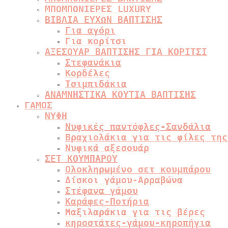
ΜΠΟΜΠΟΝΙΕΡΕΣ LUXURY
ΒΙΒΛΙΑ ΕΥΧΩΝ ΒΑΠΤΙΣΗΣ
Για αγόρι
Για κορίτσι
ΑΞΕΣΟΥΑΡ ΒΑΠΤΙΣΗΣ ΓΙΑ ΚΟΡΙΤΣΙ
Στεφανάκια
Κορδέλες
Τσιμπιδάκια
ΑΝΑΜΝΗΣΤΙΚΑ ΚΟΥΤΙΑ ΒΑΠΤΙΣΗΣ
ΓΑΜΟΣ
ΝΥΦΗ
Νυφικές παντόφλες-Σανδάλια
Βραχιολάκια για τις φίλες της
Νυφικά αξεσουάρ
ΣΕΤ ΚΟΥΜΠΑΡΟΥ
Ολοκληρωμένο σετ κουμπάρου
Δίσκοι γάμου-Αρραβώνα
Στέφανα γάμου
Καράφες-Ποτήρια
Μαξιλαράκια για τις βέρες
κηροστάτες-γάμου-κηροπήγια