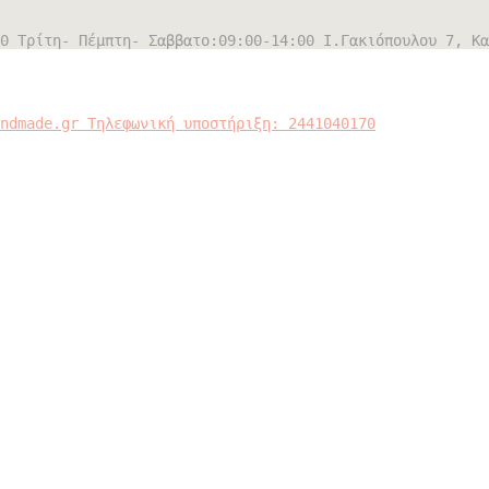
0 Τρίτη- Πέμπτη- Σαββατο:09:00-14:00
Ι.Γακιόπουλου 7, Κα
andmade.gr
Τηλεφωνική υποστήριξη: 2441040170