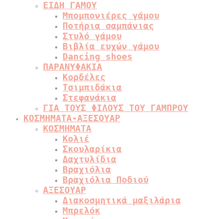
ΕΙΔΗ ΓΑΜΟΥ
Μπομπονιέρες γάμου
Ποτήρια σαμπάνιας
Στυλό γάμου
Βιβλία ευχών γάμου
Dancing shoes
ΠΑΡΑΝΥΦΑΚΙΑ
Κορδέλες
Τσιμπιδάκια
Στεφανάκια
ΓΙΑ ΤΟΥΣ ΦΙΛΟΥΣ ΤΟΥ ΓΑΜΠΡΟΥ
ΚΟΣΜΗΜΑΤΑ-ΑΞΕΣΟΥΑΡ
ΚΟΣΜΗΜΑΤΑ
Κολιέ
Σκουλαρίκια
Δαχτυλίδια
Βραχιόλια
Βραχιόλια Ποδιού
ΑΞΕΣΟΥΑΡ
Διακοσμητικά μαξιλάρια
Μπρελόκ