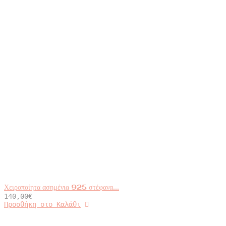
Χειροποίητα ασημένια 925 στέφανα...
140,00
€
Αυτό
Προσθήκη στο Καλάθι
το
προϊόν