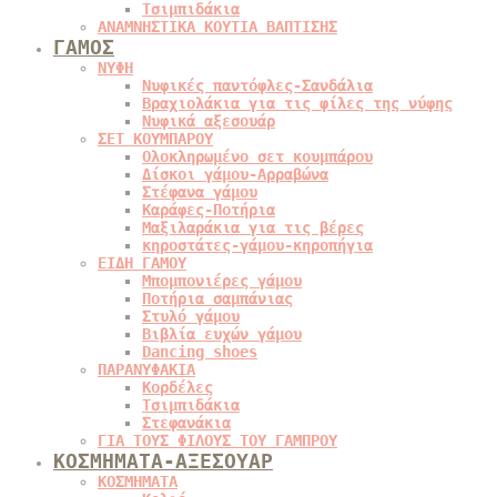
Τσιμπιδάκια
ΑΝΑΜΝΗΣΤΙΚΑ ΚΟΥΤΙΑ ΒΑΠΤΙΣΗΣ
ΓΑΜΟΣ
ΝΥΦΗ
Νυφικές παντόφλες-Σανδάλια
Βραχιολάκια για τις φίλες της νύφης
Νυφικά αξεσουάρ
ΣΕΤ ΚΟΥΜΠΑΡΟΥ
Ολοκληρωμένο σετ κουμπάρου
Δίσκοι γάμου-Αρραβώνα
Στέφανα γάμου
Καράφες-Ποτήρια
Μαξιλαράκια για τις βέρες
κηροστάτες-γάμου-κηροπήγια
ΕΙΔΗ ΓΑΜΟΥ
Μπομπονιέρες γάμου
Ποτήρια σαμπάνιας
Στυλό γάμου
Βιβλία ευχών γάμου
Dancing shoes
ΠΑΡΑΝΥΦΑΚΙΑ
Κορδέλες
Τσιμπιδάκια
Στεφανάκια
ΓΙΑ ΤΟΥΣ ΦΙΛΟΥΣ ΤΟΥ ΓΑΜΠΡΟΥ
ΚΟΣΜΗΜΑΤΑ-ΑΞΕΣΟΥΑΡ
ΚΟΣΜΗΜΑΤΑ