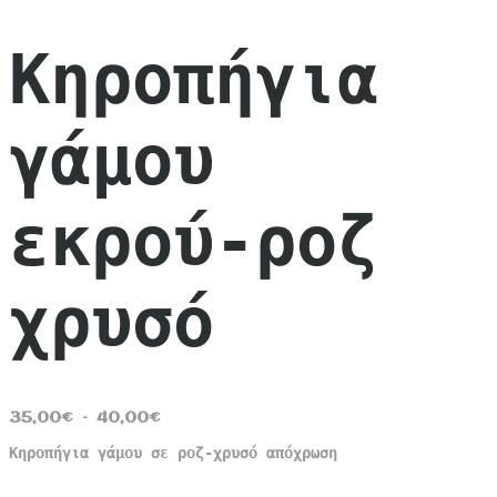
Κηροπήγια
γάμου
εκρού-ροζ
χρυσό
Price
35,00
€
–
40,00
€
range:
Κηροπήγια γάμου σε ροζ-χρυσό απόχρωση
35,00€
through
40,00€