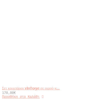
Σετ κουμπάρου vintage σε εκρού-κ...
170,00
€
Προσθήκη στο Καλάθι