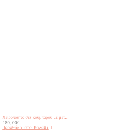
Χειροποίητο σετ κουμπάρου με μετ...
180,00
€
Προσθήκη στο Καλάθι