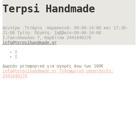
Terpsi Handmade
Δευτέρα -Τετάρτη -παρασκευή: 09:00-14:00 και 17:30-
21:00 Τρίτη- Πέμπτη- Σαββατο:09:00-14:00
Ι.Γακιόπουλου 7, Καρδίτσα
2441040170
info@terpsihandmade.gr
Δωρεάν μεταφορικά για αγορές άνω των 100€
info@terpsihandmade.gr
Τηλεφωνική υποστήριξη:
2441040170