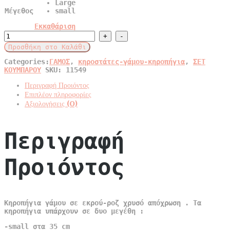
Large
Μέγεθος
small
Εκκαθάριση
Κηροπήγια
γάμου
Προσθήκη στο Καλάθι
εκρού-
ροζ
Categories:
ΓΑΜΟΣ
,
κηροστάτες-γάμου-κηροπήγια
,
ΣΕΤ
χρυσό
ΚΟΥΜΠΑΡΟΥ
SKU:
11549
quantity
Περιγραφή Προιόντος
Επιπλέον πληροφορίες
Αξιολογήσεις (0)
Περιγραφή
Προιόντος
Κηροπήγια γάμου σε εκρού-ροζ χρυσό απόχρωση . Τα
κηροπήγια υπάρχουν σε δυο μεγέθη :
-small στα 35 cm