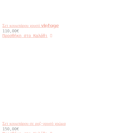
Σετ κουμπάρου χρυσό vintage
110,00
€
Προσθήκη στο Καλάθι
Σετ κουμπάρου σε ροζ-χρυσό χρώμα
150,00
€