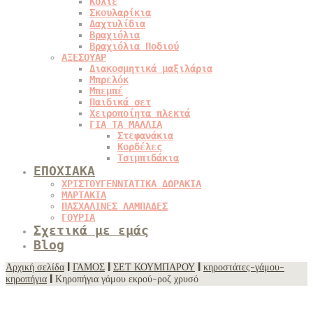
Κολιέ
Σκουλαρίκια
Δαχτυλίδια
Βραχιόλια
Βραχιόλια Ποδιού
ΑΞΕΣΟΥΑΡ
Διακοσμητικά μαξιλάρια
Μπρελόκ
Μπεμπέ
Παιδικά σετ
Χειροποίητα πλεκτά
ΓΙΑ ΤΑ ΜΑΛΛΙΑ
Στεφανάκια
Κορδέλες
Τσιμπιδάκια
ΕΠΟΧΙΑΚΑ
ΧΡΙΣΤΟΥΓΕΝΝΙΑΤΙΚΑ ΔΩΡΑΚΙΑ
ΜΑΡΤΑΚΙΑ
ΠΑΣΧΑΛΙΝΕΣ ΛΑΜΠΑΔΕΣ
ΓΟΥΡΙΑ
Σχετικά με εμάς
Blog
Αρχική σελίδα
|
ΓΑΜΟΣ
|
ΣΕΤ ΚΟΥΜΠΑΡΟΥ
|
κηροστάτες-γάμου-
κηροπήγια
| Κηροπήγια γάμου εκρού-ροζ χρυσό