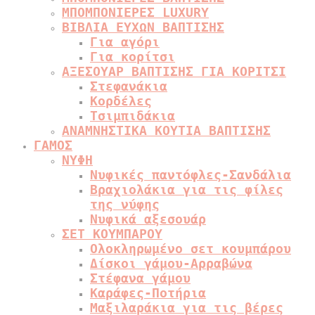
ΜΠΟΜΠΟΝΙΕΡΕΣ LUXURY
ΒΙΒΛΙΑ ΕΥΧΩΝ ΒΑΠΤΙΣΗΣ
Για αγόρι
Για κορίτσι
ΑΞΕΣΟΥΑΡ ΒΑΠΤΙΣΗΣ ΓΙΑ ΚΟΡΙΤΣΙ
Στεφανάκια
Κορδέλες
Τσιμπιδάκια
ΑΝΑΜΝΗΣΤΙΚΑ ΚΟΥΤΙΑ ΒΑΠΤΙΣΗΣ
ΓΑΜΟΣ
ΝΥΦΗ
Νυφικές παντόφλες-Σανδάλια
Βραχιολάκια για τις φίλες
της νύφης
Νυφικά αξεσουάρ
ΣΕΤ ΚΟΥΜΠΑΡΟΥ
Ολοκληρωμένο σετ κουμπάρου
Δίσκοι γάμου-Αρραβώνα
Στέφανα γάμου
Καράφες-Ποτήρια
Μαξιλαράκια για τις βέρες