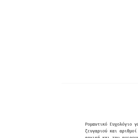
Ρομαντικό Ευχολόγιο γ
ζευγαριού και αριθμοί
αρχικά και την ημερομ