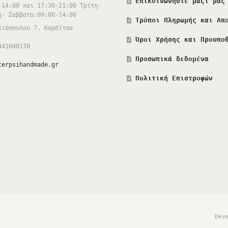
Επικοινωνήστε μαζί μας
-14:00 και 17:30-21:00 Τρίτη-
η- Σαββατο:09:00-14:00
Τρόποι Πληρωμής και Απ
κιόπουλου 7, Καρδίτσα
Όροι Χρήσης και Προυπο
441040170
Προσωπικά δεδομένα
terpsihandmade.gr
Πολιτική Επιστροφών
Dev