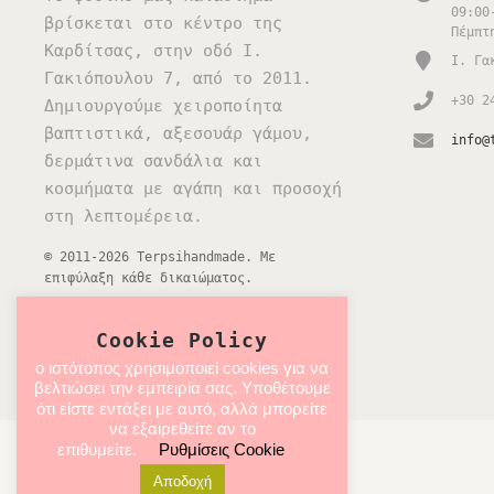
09:00
βρίσκεται στο κέντρο της
Πέμπτ
Καρδίτσας, στην οδό Ι.
Ι. Γα
Γακιόπουλου 7, από το 2011.
+30 2
Δημιουργούμε χειροποίητα
βαπτιστικά, αξεσουάρ γάμου,
info@
δερμάτινα σανδάλια και
κοσμήματα με αγάπη και προσοχή
στη λεπτομέρεια.
© 2011-2026 Terpsihandmade. Με
επιφύλαξη κάθε δικαιώματος.
SEO optimized by
ITDEV
Cookie Policy
ο ιστότοπος χρησιμοποιεί cookies για να
βελτιώσει την εμπειρία σας. Υποθέτουμε
ότι είστε εντάξει με αυτό, αλλά μπορείτε
να εξαιρεθείτε αν το
επιθυμείτε.
Ρυθμίσεις Cookie
Αποδοχή