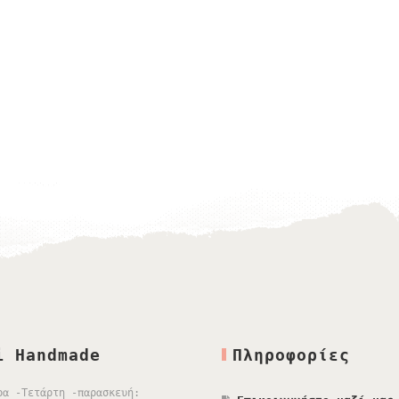
i Handmade
Πληροφορίες
ρα -Τετάρτη -παρασκευή: