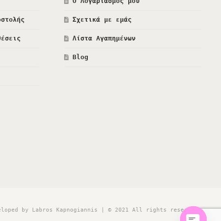
Ο Λογαριασμός μου
οστολής
Σχετικά με εμάς
θέσεις
Λίστα Αγαπημένων
Blog
eloped by Labros Kapnogiannis | © 2021 All rights reserved!