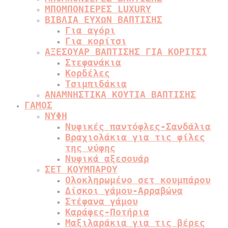
ΜΠΟΜΠΟΝΙΕΡΕΣ LUXURY
ΒΙΒΛΙΑ ΕΥΧΩΝ ΒΑΠΤΙΣΗΣ
Για αγόρι
Για κορίτσι
ΑΞΕΣΟΥΑΡ ΒΑΠΤΙΣΗΣ ΓΙΑ ΚΟΡΙΤΣΙ
Στεφανάκια
Κορδέλες
Τσιμπιδάκια
ΑΝΑΜΝΗΣΤΙΚΑ ΚΟΥΤΙΑ ΒΑΠΤΙΣΗΣ
ΓΑΜΟΣ
ΝΥΦΗ
Νυφικές παντόφλες-Σανδάλια
Βραχιολάκια για τις φίλες
της νύφης
Νυφικά αξεσουάρ
ΣΕΤ ΚΟΥΜΠΑΡΟΥ
Ολοκληρωμένο σετ κουμπάρου
Δίσκοι γάμου-Αρραβώνα
Στέφανα γάμου
Καράφες-Ποτήρια
Μαξιλαράκια για τις βέρες