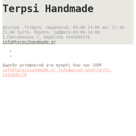
Terpsi Handmade
Δευτέρα -Τετάρτη -παρασκευή: 09:00-14:00 και 17:30-
21:00 Τρίτη- Πέμπτη- Σαββατο:09:00-14:00
Ι.Γακιόπουλου 7, Καρδίτσα
2441040170
info@terpsihandmade.gr
Δωρεάν μεταφορικά για αγορές άνω των 100€
info@terpsihandmade.gr
Τηλεφωνική υποστήριξη:
2441040170