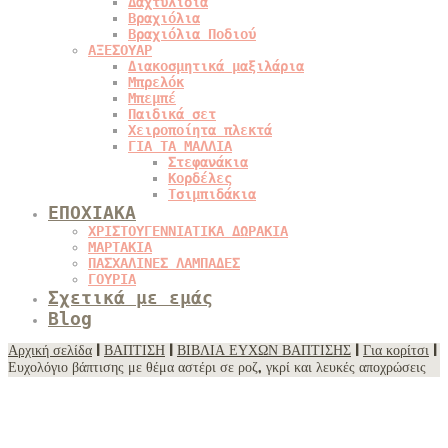
Δαχτυλίδια
Βραχιόλια
Βραχιόλια Ποδιού
ΑΞΕΣΟΥΑΡ
Διακοσμητικά μαξιλάρια
Μπρελόκ
Μπεμπέ
Παιδικά σετ
Χειροποίητα πλεκτά
ΓΙΑ ΤΑ ΜΑΛΛΙΑ
Στεφανάκια
Κορδέλες
Τσιμπιδάκια
ΕΠΟΧΙΑΚΑ
ΧΡΙΣΤΟΥΓΕΝΝΙΑΤΙΚΑ ΔΩΡΑΚΙΑ
ΜΑΡΤΑΚΙΑ
ΠΑΣΧΑΛΙΝΕΣ ΛΑΜΠΑΔΕΣ
ΓΟΥΡΙΑ
Σχετικά με εμάς
Blog
Αρχική σελίδα
|
ΒΑΠΤΙΣΗ
|
ΒΙΒΛΙΑ ΕΥΧΩΝ ΒΑΠΤΙΣΗΣ
|
Για κορίτσι
|
Ευχολόγιο βάπτισης με θέμα αστέρι σε ροζ, γκρί και λευκές αποχρώσεις