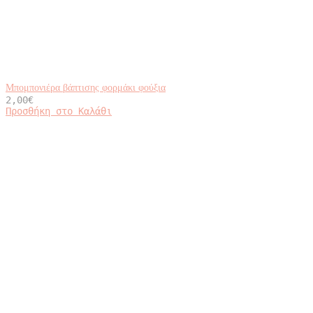
Μπομπονιέρα βάπτισης φορμάκι φούξια
2,00
€
Προσθήκη στο Καλάθι