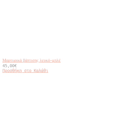
Μαρτυρικά βάπτισης λευκό-μπλέ
45,00
€
Προσθήκη στο Καλάθι