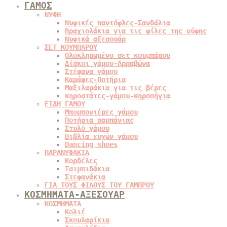
ΓΑΜΟΣ
ΝΥΦΗ
Νυφικές παντόφλες-Σανδάλια
Βραχιολάκια για τις φίλες της νύφης
Νυφικά αξεσουάρ
ΣΕΤ ΚΟΥΜΠΑΡΟΥ
Ολοκληρωμένο σετ κουμπάρου
Δίσκοι γάμου-Αρραβώνα
Στέφανα γάμου
Καράφες-Ποτήρια
Μαξιλαράκια για τις βέρες
κηροστάτες-γάμου-κηροπήγια
ΕΙΔΗ ΓΑΜΟΥ
Μπομπονιέρες γάμου
Ποτήρια σαμπάνιας
Στυλό γάμου
Βιβλία ευχών γάμου
Dancing shoes
ΠΑΡΑΝΥΦΑΚΙΑ
Κορδέλες
Τσιμπιδάκια
Στεφανάκια
ΓΙΑ ΤΟΥΣ ΦΙΛΟΥΣ ΤΟΥ ΓΑΜΠΡΟΥ
ΚΟΣΜΗΜΑΤΑ-ΑΞΕΣΟΥΑΡ
ΚΟΣΜΗΜΑΤΑ
Κολιέ
Σκουλαρίκια