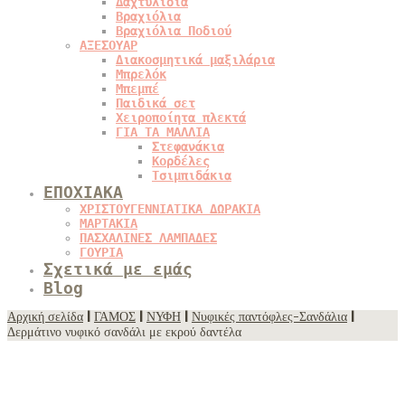
Δαχτυλίδια
Βραχιόλια
Βραχιόλια Ποδιού
ΑΞΕΣΟΥΑΡ
Διακοσμητικά μαξιλάρια
Μπρελόκ
Μπεμπέ
Παιδικά σετ
Χειροποίητα πλεκτά
ΓΙΑ ΤΑ ΜΑΛΛΙΑ
Στεφανάκια
Κορδέλες
Τσιμπιδάκια
ΕΠΟΧΙΑΚΑ
ΧΡΙΣΤΟΥΓΕΝΝΙΑΤΙΚΑ ΔΩΡΑΚΙΑ
ΜΑΡΤΑΚΙΑ
ΠΑΣΧΑΛΙΝΕΣ ΛΑΜΠΑΔΕΣ
ΓΟΥΡΙΑ
Σχετικά με εμάς
Blog
Αρχική σελίδα
|
ΓΑΜΟΣ
|
ΝΥΦΗ
|
Νυφικές παντόφλες-Σανδάλια
|
Δερμάτινο νυφικό σανδάλι με εκρού δαντέλα