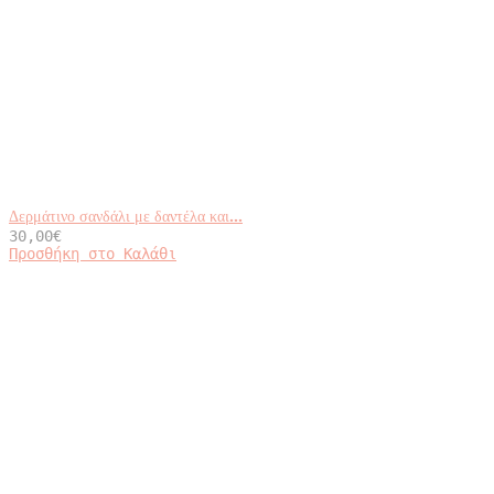
Δερμάτινο σανδάλι με δαντέλα και...
30,00
€
Αυτό
Προσθήκη στο Καλάθι
το
προϊόν
έχει
πολλαπλές
παραλλαγές.
Οι
επιλογές
μπορούν
να
επιλεγούν
στη
σελίδα
του