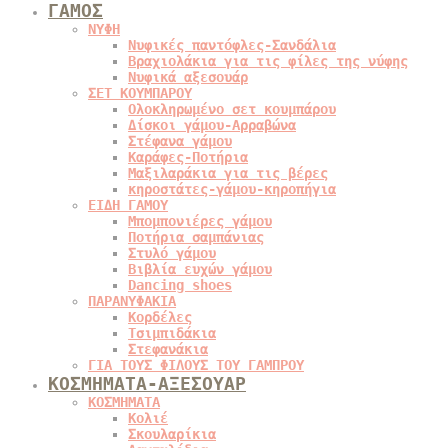
ΓΑΜΟΣ
ΝΥΦΗ
Νυφικές παντόφλες-Σανδάλια
Βραχιολάκια για τις φίλες της νύφης
Νυφικά αξεσουάρ
ΣΕΤ ΚΟΥΜΠΑΡΟΥ
Ολοκληρωμένο σετ κουμπάρου
Δίσκοι γάμου-Αρραβώνα
Στέφανα γάμου
Καράφες-Ποτήρια
Μαξιλαράκια για τις βέρες
κηροστάτες-γάμου-κηροπήγια
ΕΙΔΗ ΓΑΜΟΥ
Μπομπονιέρες γάμου
Ποτήρια σαμπάνιας
Στυλό γάμου
Βιβλία ευχών γάμου
Dancing shoes
ΠΑΡΑΝΥΦΑΚΙΑ
Κορδέλες
Τσιμπιδάκια
Στεφανάκια
ΓΙΑ ΤΟΥΣ ΦΙΛΟΥΣ ΤΟΥ ΓΑΜΠΡΟΥ
ΚΟΣΜΗΜΑΤΑ-ΑΞΕΣΟΥΑΡ
ΚΟΣΜΗΜΑΤΑ
Κολιέ
Σκουλαρίκια