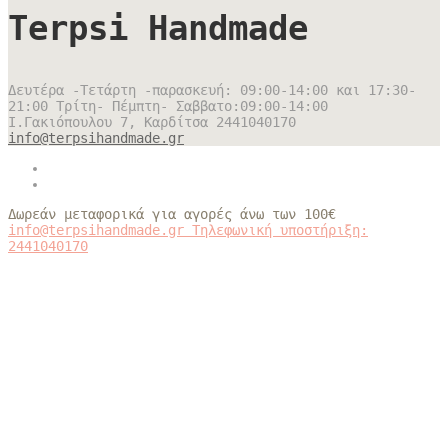
Terpsi Handmade
Δευτέρα -Τετάρτη -παρασκευή: 09:00-14:00 και 17:30-
21:00 Τρίτη- Πέμπτη- Σαββατο:09:00-14:00
Ι.Γακιόπουλου 7, Καρδίτσα
2441040170
info@terpsihandmade.gr
Δωρεάν μεταφορικά για αγορές άνω των 100€
info@terpsihandmade.gr
Τηλεφωνική υποστήριξη:
2441040170