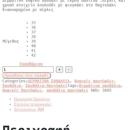
Δερμάτινο νυφικό σανδάλι με εκρού δαντέλα ,πέρλες και
χρυσό στοιχείο λουλούδι με φιογκάκι στο δαχτυλάκι
διακοσμημένο με πέρλες
35
36
37
38
Μέγεθος
39
40
41
42
Εκκαθάριση
Δερμάτινο
νυφικό
Προσθήκη στο Καλάθι
σανδάλι
Categories:
ΔΕΡΜΑΤΙΝΑ ΣΑΝΔΑΛΙΑ
,
Νυφικές παντόφλες-
με
Σανδάλια
,
Σανδάλια-Παντόφλες
Tags:
δερμάτινα σανδάλια
,
εκρού
Νυφικές Παντόφλες
,
σανδάλια παντόφλες
SKU:
3885
δαντέλα
quantity
Περιγραφή Προιόντος
Επιπλέον πληροφορίες
Αξιολογήσεις (0)