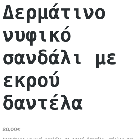
Δερμάτινο
νυφικό
σανδάλι με
εκρού
δαντέλα
28,00
€