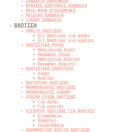
ΣΑΝΔΑΛΙΑ-ΠΑΝΤΟΦΛΕΣ
ΝΥΦΙΚΕΣ ΠΑΝΤΟΦΛΕΣ-ΣΑΝΔΑΛΙΑ
ΦΛΙΠ ΦΛΟΠ ΣΤΟΛΙΣΜΕΝΕΣ
ΠΑΙΔΙΚΑ ΣΑΝΔΑΛΙΑ
LUXURY ΣΑΝΔΑΛΙΑ
ΒΑΠΤΙΣΗ
ΠΑΚΕΤΟ ΒΑΠΤΙΣΗΣ
Σετ βάπτισης για αγόρι
Σετ βάπτισης για κορίτσι
ΒΑΠΤΙΣΤΙΚΑ ΡΟΥΧΑ
Βαπτιστικά Αγόρι
Πανωφόρι Αγόρι
Βαπτιστικά Κορίτσι
Πανωφόρι Κορίτσι
ΒΑΠΤΙΣΤΙΚΑ ΠΑΠΟΥΤΣΙΑ
Αγόρι
Κορίτσι
ΜΑΡΤΥΡΙΚΑ ΒΑΠΤΙΣΗΣ
ΜΠΟΜΠΟΝΙΕΡΕΣ ΒΑΠΤΙΣΗΣ
ΜΠΟΜΠΟΝΙΕΡΕΣ LUXURY
ΒΙΒΛΙΑ ΕΥΧΩΝ ΒΑΠΤΙΣΗΣ
Για αγόρι
Για κορίτσι
ΑΞΕΣΟΥΑΡ ΒΑΠΤΙΣΗΣ ΓΙΑ ΚΟΡΙΤΣΙ
Στεφανάκια
Κορδέλες
Τσιμπιδάκια
ΑΝΑΜΝΗΣΤΙΚΑ ΚΟΥΤΙΑ ΒΑΠΤΙΣΗΣ