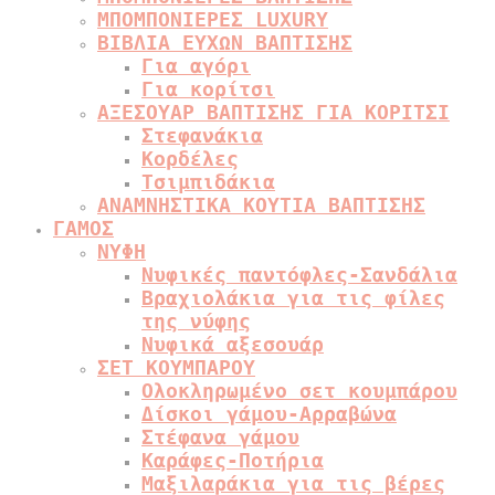
ΜΠΟΜΠΟΝΙΕΡΕΣ LUXURY
ΒΙΒΛΙΑ ΕΥΧΩΝ ΒΑΠΤΙΣΗΣ
Για αγόρι
Για κορίτσι
ΑΞΕΣΟΥΑΡ ΒΑΠΤΙΣΗΣ ΓΙΑ ΚΟΡΙΤΣΙ
Στεφανάκια
Κορδέλες
Τσιμπιδάκια
ΑΝΑΜΝΗΣΤΙΚΑ ΚΟΥΤΙΑ ΒΑΠΤΙΣΗΣ
ΓΑΜΟΣ
ΝΥΦΗ
Νυφικές παντόφλες-Σανδάλια
Βραχιολάκια για τις φίλες
της νύφης
Νυφικά αξεσουάρ
ΣΕΤ ΚΟΥΜΠΑΡΟΥ
Ολοκληρωμένο σετ κουμπάρου
Δίσκοι γάμου-Αρραβώνα
Στέφανα γάμου
Καράφες-Ποτήρια
Μαξιλαράκια για τις βέρες