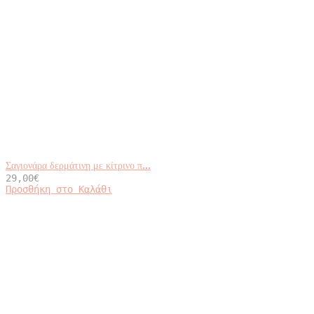
Σαγιονάρα δερμάτινη με κίτρινο π...
29,00
€
Αυτό
Προσθήκη στο Καλάθι
το
προϊόν
έχει
πολλαπλές
παραλλαγές.
Οι
επιλογές
μπορούν
να
επιλεγούν
στη