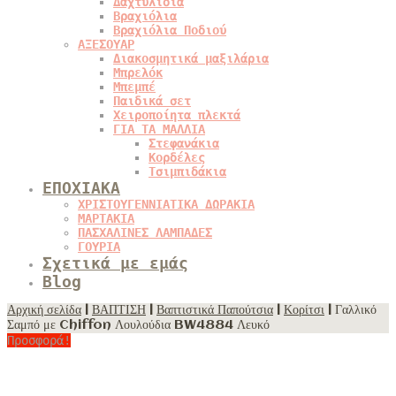
Δαχτυλίδια
Βραχιόλια
Βραχιόλια Ποδιού
ΑΞΕΣΟΥΑΡ
Διακοσμητικά μαξιλάρια
Μπρελόκ
Μπεμπέ
Παιδικά σετ
Χειροποίητα πλεκτά
ΓΙΑ ΤΑ ΜΑΛΛΙΑ
Στεφανάκια
Κορδέλες
Τσιμπιδάκια
ΕΠΟΧΙΑΚΑ
ΧΡΙΣΤΟΥΓΕΝΝΙΑΤΙΚΑ ΔΩΡΑΚΙΑ
ΜΑΡΤΑΚΙΑ
ΠΑΣΧΑΛΙΝΕΣ ΛΑΜΠΑΔΕΣ
ΓΟΥΡΙΑ
Σχετικά με εμάς
Blog
Αρχική σελίδα
|
ΒΑΠΤΙΣΗ
|
Βαπτιστικά Παπούτσια
|
Κορίτσι
| Γαλλικό
Σαμπό με Chiffon Λουλούδια BW4884 Λευκό
Προσφορά!