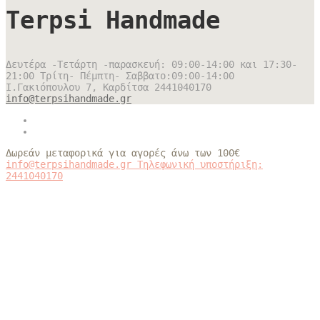
Terpsi Handmade
Δευτέρα -Τετάρτη -παρασκευή: 09:00-14:00 και 17:30-
21:00 Τρίτη- Πέμπτη- Σαββατο:09:00-14:00
Ι.Γακιόπουλου 7, Καρδίτσα
2441040170
info@terpsihandmade.gr
Δωρεάν μεταφορικά για αγορές άνω των 100€
info@terpsihandmade.gr
Τηλεφωνική υποστήριξη:
2441040170