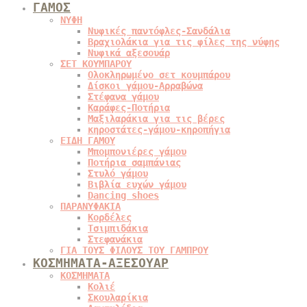
ΓΑΜΟΣ
ΝΥΦΗ
Νυφικές παντόφλες-Σανδάλια
Βραχιολάκια για τις φίλες της νύφης
Νυφικά αξεσουάρ
ΣΕΤ ΚΟΥΜΠΑΡΟΥ
Ολοκληρωμένο σετ κουμπάρου
Δίσκοι γάμου-Αρραβώνα
Στέφανα γάμου
Καράφες-Ποτήρια
Μαξιλαράκια για τις βέρες
κηροστάτες-γάμου-κηροπήγια
ΕΙΔΗ ΓΑΜΟΥ
Μπομπονιέρες γάμου
Ποτήρια σαμπάνιας
Στυλό γάμου
Βιβλία ευχών γάμου
Dancing shoes
ΠΑΡΑΝΥΦΑΚΙΑ
Κορδέλες
Τσιμπιδάκια
Στεφανάκια
ΓΙΑ ΤΟΥΣ ΦΙΛΟΥΣ ΤΟΥ ΓΑΜΠΡΟΥ
ΚΟΣΜΗΜΑΤΑ-ΑΞΕΣΟΥΑΡ
ΚΟΣΜΗΜΑΤΑ
Κολιέ
Σκουλαρίκια