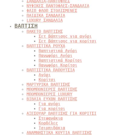
ΣΑΝΔΑΛΙΑ-ΠΑΝΤΟΦΛΕΣ
ΝΥΦΙΚΕΣ ΠΑΝΤΟΦΛΕΣ-ΣΑΝΔΑΛΙΑ
ΦΛΙΠ ΦΛΟΠ ΣΤΟΛΙΣΜΕΝΕΣ
ΠΑΙΔΙΚΑ ΣΑΝΔΑΛΙΑ
LUXURY ΣΑΝΔΑΛΙΑ
ΒΑΠΤΙΣΗ
ΠΑΚΕΤΟ ΒΑΠΤΙΣΗΣ
Σετ βάπτισης για αγόρι
Σετ βάπτισης για κορίτσι
ΒΑΠΤΙΣΤΙΚΑ ΡΟΥΧΑ
Βαπτιστικά Αγόρι
Πανωφόρι Αγόρι
Βαπτιστικά Κορίτσι
Πανωφόρι Κορίτσι
ΒΑΠΤΙΣΤΙΚΑ ΠΑΠΟΥΤΣΙΑ
Αγόρι
Κορίτσι
ΜΑΡΤΥΡΙΚΑ ΒΑΠΤΙΣΗΣ
ΜΠΟΜΠΟΝΙΕΡΕΣ ΒΑΠΤΙΣΗΣ
ΜΠΟΜΠΟΝΙΕΡΕΣ LUXURY
ΒΙΒΛΙΑ ΕΥΧΩΝ ΒΑΠΤΙΣΗΣ
Για αγόρι
Για κορίτσι
ΑΞΕΣΟΥΑΡ ΒΑΠΤΙΣΗΣ ΓΙΑ ΚΟΡΙΤΣΙ
Στεφανάκια
Κορδέλες
Τσιμπιδάκια
ΑΝΑΜΝΗΣΤΙΚΑ ΚΟΥΤΙΑ ΒΑΠΤΙΣΗΣ