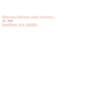
Μαρτυρικά βάπτισης μαμά-νονά,μπα...
16,00
€
Προσθήκη στο Καλάθι