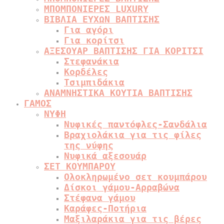
ΜΠΟΜΠΟΝΙΕΡΕΣ LUXURY
ΒΙΒΛΙΑ ΕΥΧΩΝ ΒΑΠΤΙΣΗΣ
Για αγόρι
Για κορίτσι
ΑΞΕΣΟΥΑΡ ΒΑΠΤΙΣΗΣ ΓΙΑ ΚΟΡΙΤΣΙ
Στεφανάκια
Κορδέλες
Τσιμπιδάκια
ΑΝΑΜΝΗΣΤΙΚΑ ΚΟΥΤΙΑ ΒΑΠΤΙΣΗΣ
ΓΑΜΟΣ
ΝΥΦΗ
Νυφικές παντόφλες-Σανδάλια
Βραχιολάκια για τις φίλες
της νύφης
Νυφικά αξεσουάρ
ΣΕΤ ΚΟΥΜΠΑΡΟΥ
Ολοκληρωμένο σετ κουμπάρου
Δίσκοι γάμου-Αρραβώνα
Στέφανα γάμου
Καράφες-Ποτήρια
Μαξιλαράκια για τις βέρες