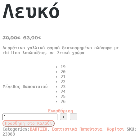
Λευκό
Original
Η
70,90
€
63,90
€
price
τρέχουσα
Δερμάτινο γαλλικό σαμπό διακοσμημένο oλόγυρα με
was:
τιμή
chiffon λουλούδια, σε λευκό χρώμα
70,90€.
είναι:
63,90€.
19
20
21
22
Μέγεθος Παπουτσιού
23
24
25
26
Εκκαθάριση
Γαλλικό
Σαμπό
Προσθήκη στο Καλάθι
με
Categories:
ΒΑΠΤΙΣΗ
,
Βαπτιστικά Παπούτσια
,
Κορίτσι
SKU:
Chiffon
23088
Λουλούδια