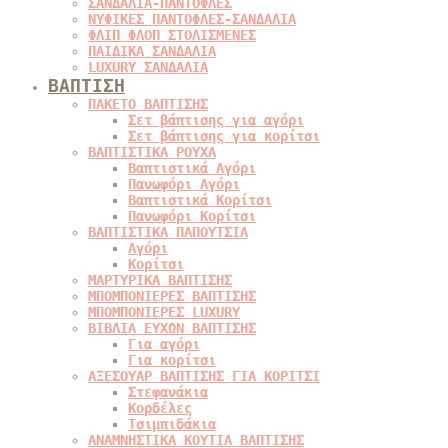
ΣΑΝΔΑΛΙΑ-ΠΑΝΤΟΦΛΕΣ
ΝΥΦΙΚΕΣ ΠΑΝΤΟΦΛΕΣ-ΣΑΝΔΑΛΙΑ
ΦΛΙΠ ΦΛΟΠ ΣΤΟΛΙΣΜΕΝΕΣ
ΠΑΙΔΙΚΑ ΣΑΝΔΑΛΙΑ
LUXURY ΣΑΝΔΑΛΙΑ
ΒΑΠΤΙΣΗ
ΠΑΚΕΤΟ ΒΑΠΤΙΣΗΣ
Σετ βάπτισης για αγόρι
Σετ βάπτισης για κορίτσι
ΒΑΠΤΙΣΤΙΚΑ ΡΟΥΧΑ
Βαπτιστικά Αγόρι
Πανωφόρι Αγόρι
Βαπτιστικά Κορίτσι
Πανωφόρι Κορίτσι
ΒΑΠΤΙΣΤΙΚΑ ΠΑΠΟΥΤΣΙΑ
Αγόρι
Κορίτσι
ΜΑΡΤΥΡΙΚΑ ΒΑΠΤΙΣΗΣ
ΜΠΟΜΠΟΝΙΕΡΕΣ ΒΑΠΤΙΣΗΣ
ΜΠΟΜΠΟΝΙΕΡΕΣ LUXURY
ΒΙΒΛΙΑ ΕΥΧΩΝ ΒΑΠΤΙΣΗΣ
Για αγόρι
Για κορίτσι
ΑΞΕΣΟΥΑΡ ΒΑΠΤΙΣΗΣ ΓΙΑ ΚΟΡΙΤΣΙ
Στεφανάκια
Κορδέλες
Τσιμπιδάκια
ΑΝΑΜΝΗΣΤΙΚΑ ΚΟΥΤΙΑ ΒΑΠΤΙΣΗΣ