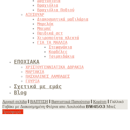
Δαχτυλίδια
Βραχιόλια
Βραχιόλια Ποδιού
ΑΞΕΣΟΥΑΡ
Διακοσμητικά μαξιλάρια
Μπρελόκ
Μπεμπέ
Παιδικά σετ
Χειροποίητα πλεκτά
ΓΙΑ ΤΑ ΜΑΛΛΙΑ
Στεφανάκια
Κορδέλες
Τσιμπιδάκια
ΕΠΟΧΙΑΚΑ
ΧΡΙΣΤΟΥΓΕΝΝΙΑΤΙΚΑ ΔΩΡΑΚΙΑ
ΜΑΡΤΑΚΙΑ
ΠΑΣΧΑΛΙΝΕΣ ΛΑΜΠΑΔΕΣ
ΓΟΥΡΙΑ
Σχετικά με εμάς
Blog
Αρχική σελίδα
|
ΒΑΠΤΙΣΗ
|
Βαπτιστικά Παπούτσια
|
Κορίτσι
| Γαλλικό
Γοβάκι με Διακοσμημένη Φτέρνα απο Λουλούδια BW4503 Μπεζ
Προσφορά!