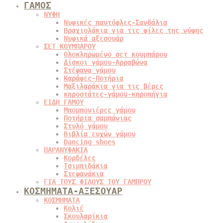
ΓΑΜΟΣ
ΝΥΦΗ
Νυφικές παντόφλες-Σανδάλια
Βραχιολάκια για τις φίλες της νύφης
Νυφικά αξεσουάρ
ΣΕΤ ΚΟΥΜΠΑΡΟΥ
Ολοκληρωμένο σετ κουμπάρου
Δίσκοι γάμου-Αρραβώνα
Στέφανα γάμου
Καράφες-Ποτήρια
Μαξιλαράκια για τις βέρες
κηροστάτες-γάμου-κηροπήγια
ΕΙΔΗ ΓΑΜΟΥ
Μπομπονιέρες γάμου
Ποτήρια σαμπάνιας
Στυλό γάμου
Βιβλία ευχών γάμου
Dancing shoes
ΠΑΡΑΝΥΦΑΚΙΑ
Κορδέλες
Τσιμπιδάκια
Στεφανάκια
ΓΙΑ ΤΟΥΣ ΦΙΛΟΥΣ ΤΟΥ ΓΑΜΠΡΟΥ
ΚΟΣΜΗΜΑΤΑ-ΑΞΕΣΟΥΑΡ
ΚΟΣΜΗΜΑΤΑ
Κολιέ
Σκουλαρίκια