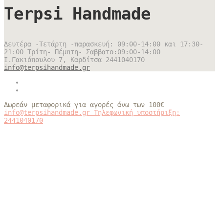
Terpsi Handmade
Δευτέρα -Τετάρτη -παρασκευή: 09:00-14:00 και 17:30-
21:00 Τρίτη- Πέμπτη- Σαββατο:09:00-14:00
Ι.Γακιόπουλου 7, Καρδίτσα
2441040170
info@terpsihandmade.gr
Δωρεάν μεταφορικά για αγορές άνω των 100€
info@terpsihandmade.gr
Τηλεφωνική υποστήριξη:
2441040170