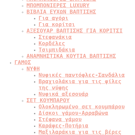
ΜΠΟΜΠΟΝΙΕΡΕΣ LUXURY
ΒΙΒΛΙΑ ΕΥΧΩΝ ΒΑΠΤΙΣΗΣ
Για αγόρι
Για κορίτσι
ΑΞΕΣΟΥΑΡ ΒΑΠΤΙΣΗΣ ΓΙΑ ΚΟΡΙΤΣΙ
Στεφανάκια
Κορδέλες
Τσιμπιδάκια
ΑΝΑΜΝΗΣΤΙΚΑ ΚΟΥΤΙΑ ΒΑΠΤΙΣΗΣ
ΓΑΜΟΣ
ΝΥΦΗ
Νυφικές παντόφλες-Σανδάλια
Βραχιολάκια για τις φίλες
της νύφης
Νυφικά αξεσουάρ
ΣΕΤ ΚΟΥΜΠΑΡΟΥ
Ολοκληρωμένο σετ κουμπάρου
Δίσκοι γάμου-Αρραβώνα
Στέφανα γάμου
Καράφες-Ποτήρια
Μαξιλαράκια για τις βέρες