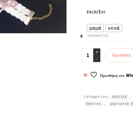
Επιλέξτε
μαμά
νονά
ΕΚΚΑΘΆΡΙΣΗ
Προσθήκη
Προσθήκη στο Wis
Categories:
ΒΑΠΤΙΣΗ
,
Βάπτιση
μαρτυρικά β