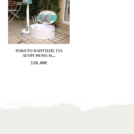
ΜΑΡΤΥΡΙΚΆ ΒΆΠΤΙΣΗΣ
ΜΑΜΆ-ΝΟΝΆ,ΜΠΑ...
ΠΑΚΈΤΟ ΒΆΠΤΙΣΗΣ ΓΙΑ
16,00
€
ΑΓΌΡΙ ΘΈΜΑ Η...
120,00
€
Προσθήκη
Προσθήκη
στο
στο
Wishlist
Wishlist