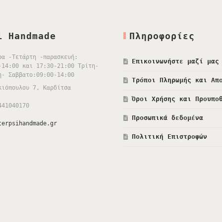
i Handmade
Πληροφορίες
ρα -Τετάρτη -παρασκευή:
Επικοινωνήστε μαζί μας
-14:00 και 17:30-21:00 Τρίτη-
η- Σαββατο:09:00-14:00
Τρόποι Πληρωμής και Απ
κιόπουλου 7, Καρδίτσα
Όροι Χρήσης και Προυπο
441040170
Προσωπικά δεδομένα
terpsihandmade.gr
Πολιτική Επιστροφών