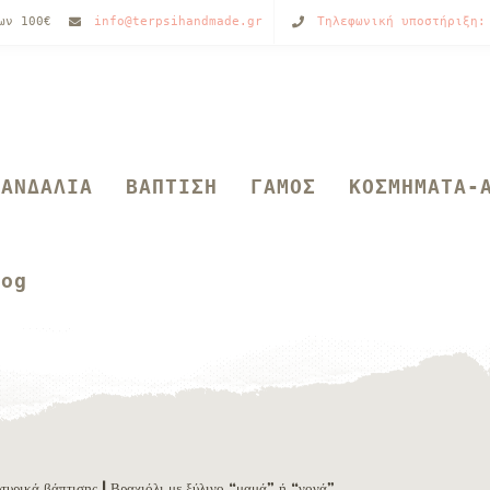
των 100€
info@terpsihandmade.gr
Τηλεφωνική υποστήριξη:
ΣΑΝΔΑΛΙΑ
ΒΑΠΤΙΣΗ
ΓΑΜΟΣ
ΚΟΣΜΗΜΑΤΑ-
log
τυρικά βάπτισης
| Βραχιόλι με ξύλινο “μαμά” ή “νονά”