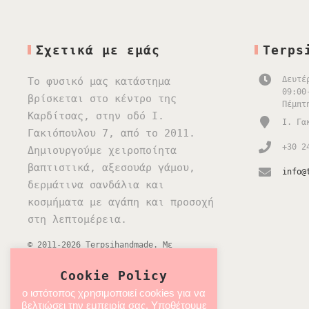
Σχετικά με εμάς
Terps
Δευτέ
Το φυσικό μας κατάστημα
09:00
βρίσκεται στο κέντρο της
Πέμπτ
Καρδίτσας, στην οδό Ι.
Ι. Γα
Γακιόπουλου 7, από το 2011.
+30 2
Δημιουργούμε χειροποίητα
βαπτιστικά, αξεσουάρ γάμου,
info@
δερμάτινα σανδάλια και
κοσμήματα με αγάπη και προσοχή
στη λεπτομέρεια.
© 2011-2026 Terpsihandmade. Με
επιφύλαξη κάθε δικαιώματος.
Cookie Policy
SEO optimized by
ITDEV
ο ιστότοπος χρησιμοποιεί cookies για να
βελτιώσει την εμπειρία σας. Υποθέτουμε