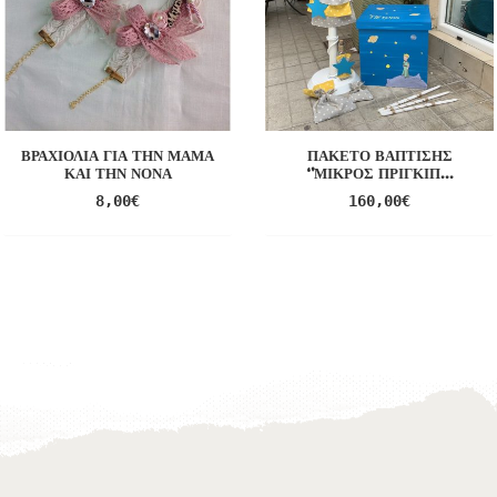
ΒΡΑΧΙΌΛΙΑ ΓΙΑ ΤΗΝ ΜΑΜΆ
ΠΑΚΈΤΟ ΒΆΠΤΙΣΗΣ
ΚΑΙ ΤΗΝ ΝΟΝΆ
‘’ΜΙΚΡΌΣ ΠΡΊΓΚΙΠ...
8,00
€
160,00
€
Προσθήκη
Προσθήκη
στο
στο
Wishlist
Wishlist