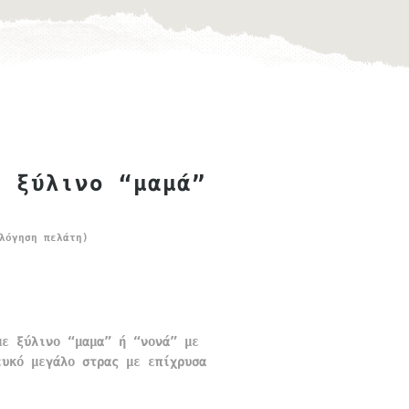
ε ξύλινο “μαμά”
λόγηση πελάτη)
με ξύλινο “μαμα” ή “νονά” με
ευκό μεγάλο στρας με επίχρυσα