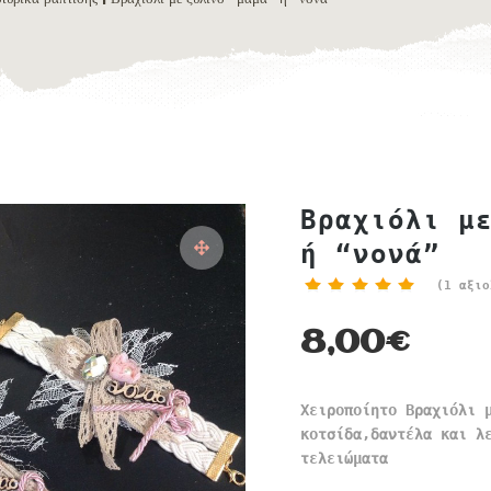
Βραχιόλι μ
ή “νονά”
(
1
αξιο
8,00
€
Χειροποίητο Βραχιόλι 
κοτσίδα,δαντέλα και λ
τελειώματα