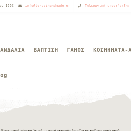
των 100€
info@terpsihandmade.gr
Τηλεφωνική υποστήριξη:
ΣΑΝΔΑΛΙΑ
ΒΑΠΤΙΣΗ
ΓΑΜΟΣ
ΚΟΣΜΗΜΑΤΑ-
log
 Βαπτιστικό φόρεμα λευκό με πουά γκυπούρ δαντέλα με τούλινη πουά ουρά