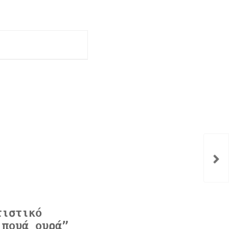
τιστικό
 πουά ουρά”