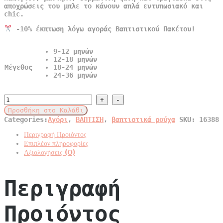
αποχρώσεις του μπλε το κάνουν απλά εντυπωσιακό και
chic.
-10% έκπτωση λόγω αγοράς Βαπτιστικού Πακέτου!
9-12 μηνών
12-18 μηνών
Μέγεθος
18-24 μηνών
24-36 μηνών
Βαπτιστικό
κοστούμι
Προσθήκη στο Καλάθι
Bambolino
Categories:
Αγόρι
,
ΒΑΠΤΙΣΗ
,
βαπτιστικά ρούχα
SKU:
16388
“Alkaios”
quantity
Περιγραφή Προιόντος
Επιπλέον πληροφορίες
Αξιολογήσεις (0)
Περιγραφή
Προιόντος