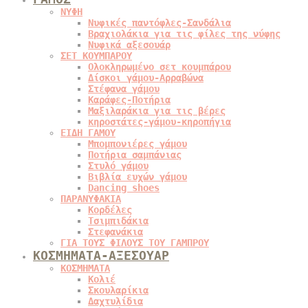
ΝΥΦΗ
Νυφικές παντόφλες-Σανδάλια
Βραχιολάκια για τις φίλες της νύφης
Νυφικά αξεσουάρ
ΣΕΤ ΚΟΥΜΠΑΡΟΥ
Ολοκληρωμένο σετ κουμπάρου
Δίσκοι γάμου-Αρραβώνα
Στέφανα γάμου
Καράφες-Ποτήρια
Μαξιλαράκια για τις βέρες
κηροστάτες-γάμου-κηροπήγια
ΕΙΔΗ ΓΑΜΟΥ
Μπομπονιέρες γάμου
Ποτήρια σαμπάνιας
Στυλό γάμου
Βιβλία ευχών γάμου
Dancing shoes
ΠΑΡΑΝΥΦΑΚΙΑ
Κορδέλες
Τσιμπιδάκια
Στεφανάκια
ΓΙΑ ΤΟΥΣ ΦΙΛΟΥΣ ΤΟΥ ΓΑΜΠΡΟΥ
ΚΟΣΜΗΜΑΤΑ-ΑΞΕΣΟΥΑΡ
ΚΟΣΜΗΜΑΤΑ
Κολιέ
Σκουλαρίκια
Δαχτυλίδια