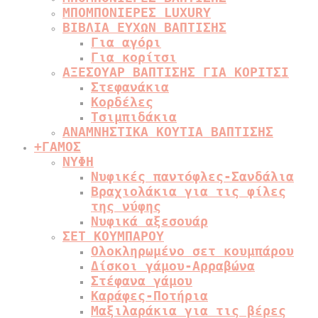
ΜΠΟΜΠΟΝΙΕΡΕΣ LUXURY
ΒΙΒΛΙΑ ΕΥΧΩΝ ΒΑΠΤΙΣΗΣ
Για αγόρι
Για κορίτσι
ΑΞΕΣΟΥΑΡ ΒΑΠΤΙΣΗΣ ΓΙΑ ΚΟΡΙΤΣΙ
Στεφανάκια
Κορδέλες
Τσιμπιδάκια
ΑΝΑΜΝΗΣΤΙΚΑ ΚΟΥΤΙΑ ΒΑΠΤΙΣΗΣ
+
ΓΑΜΟΣ
ΝΥΦΗ
Νυφικές παντόφλες-Σανδάλια
Βραχιολάκια για τις φίλες
της νύφης
Νυφικά αξεσουάρ
ΣΕΤ ΚΟΥΜΠΑΡΟΥ
Ολοκληρωμένο σετ κουμπάρου
Δίσκοι γάμου-Αρραβώνα
Στέφανα γάμου
Καράφες-Ποτήρια
Μαξιλαράκια για τις βέρες