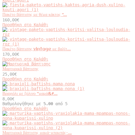
Πακέτο βάπτισης με θέμα κάκτος “...
160,00
€
Προσθήκη στο Καλάθι
Πακέτο βάπτισης vintage με βαλίτ...
170,00
€
Προσθήκη στο Καλάθι
Μαρτυρικά βάπτισης
25,00
€
Προσθήκη στο Καλάθι
Βραχιόλι με ξύλινο “μαμά&#...
8,00
€
Βαθμολογήθηκε με
5.00
από 5
Αυτό
Προσθήκη στο Καλάθι
το
προϊόν
έχει
πολλαπλές
παραλλαγές.
Μαρτυρικά βάπτισης μαμά-μπαμπάς-...