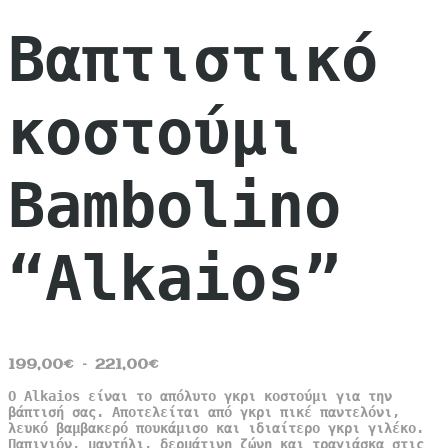
Βαπτιστικό
κοστούμι
Bambolino
“Alkaios”
Price
199,00
€
–
221,00
€
range:
Ο Alkaios είναι το απόλυτο γκρι κοστούμι για την
199,00€
βάπτισή σας. Αποτελείται από γκρι πικέ παντελόνι,
through
λευκό βαμβακερό πουκάμισο και ιδιαίτερο γκρι γιλέκο.
221,00€
Παπιγιόν, μαντήλι, δερμάτινη ζώνη και τραγιάσκα στις