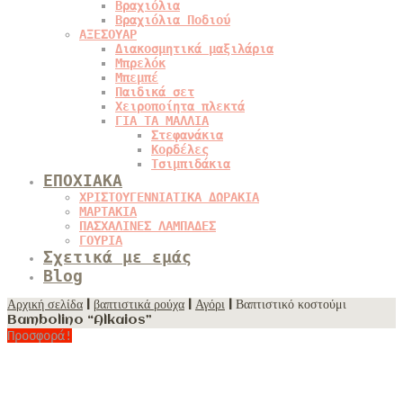
Βραχιόλια
Βραχιόλια Ποδιού
ΑΞΕΣΟΥΑΡ
Διακοσμητικά μαξιλάρια
Μπρελόκ
Μπεμπέ
Παιδικά σετ
Χειροποίητα πλεκτά
ΓΙΑ ΤΑ ΜΑΛΛΙΑ
Στεφανάκια
Κορδέλες
Τσιμπιδάκια
ΕΠΟΧΙΑΚΑ
ΧΡΙΣΤΟΥΓΕΝΝΙΑΤΙΚΑ ΔΩΡΑΚΙΑ
ΜΑΡΤΑΚΙΑ
ΠΑΣΧΑΛΙΝΕΣ ΛΑΜΠΑΔΕΣ
ΓΟΥΡΙΑ
Σχετικά με εμάς
Blog
Αρχική σελίδα
|
βαπτιστικά ρούχα
|
Αγόρι
| Βαπτιστικό κοστούμι
Bambolino “Alkaios”
Προσφορά!