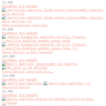
Οι
12,00
€
επιλογές
Προσθήκη στο Καλάθι
μπορούν
να
επιλεγούν
στη
σελίδα
Μαρτυρικά βάπτισης λευκό-μπλέ
του
45,00
€
προϊόντος
Προσθήκη στο Καλάθι
Πακέτο βάπτισης με θέμα “φράουλα”
165,00
€
Προσθήκη στο Καλάθι
Πακέτο βάπτισης μπουντουάρ για κ...
210,00
€
Προσθήκη στο Καλάθι
Μαρτυρικά βάπτισης
35,00
€
Προσθήκη στο Καλάθι