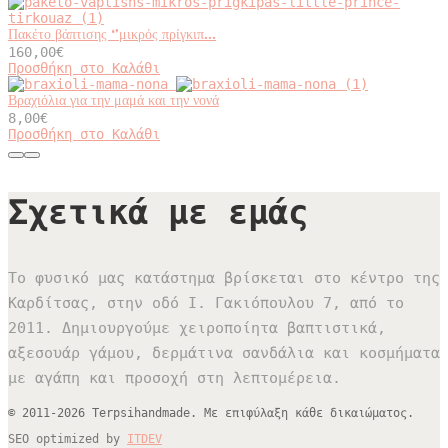
Πακέτο βάπτισης ‘’μικρός πρίγκιπ...
160,00
€
Προσθήκη στο Καλάθι
Βραχιόλια για την μαμά και την νονά
8,00
€
Αυτό
Προσθήκη στο Καλάθι
το
προϊόν
έχει
πολλαπλές
Σχετικά με εμάς
παραλλαγές.
Οι
επιλογές
μπορούν
Το φυσικό μας κατάστημα βρίσκεται στο κέντρο της
να
επιλεγούν
Καρδίτσας, στην οδό Ι. Γακιόπουλου 7, από το
στη
σελίδα
2011. Δημιουργούμε χειροποίητα βαπτιστικά,
του
αξεσουάρ γάμου, δερμάτινα σανδάλια και κοσμήματα
προϊόντος
με αγάπη και προσοχή στη λεπτομέρεια.
© 2011-2026 Terpsihandmade. Με επιφύλαξη κάθε δικαιώματος.
SEO optimized by
ITDEV