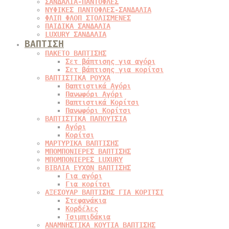
ΣΑΝΔΑΛΙΑ-ΠΑΝΤΟΦΛΕΣ
ΝΥΦΙΚΕΣ ΠΑΝΤΟΦΛΕΣ-ΣΑΝΔΑΛΙΑ
ΦΛΙΠ ΦΛΟΠ ΣΤΟΛΙΣΜΕΝΕΣ
ΠΑΙΔΙΚΑ ΣΑΝΔΑΛΙΑ
LUXURY ΣΑΝΔΑΛΙΑ
ΒΑΠΤΙΣΗ
ΠΑΚΕΤΟ ΒΑΠΤΙΣΗΣ
Σετ βάπτισης για αγόρι
Σετ βάπτισης για κορίτσι
ΒΑΠΤΙΣΤΙΚΑ ΡΟΥΧΑ
Βαπτιστικά Αγόρι
Πανωφόρι Αγόρι
Βαπτιστικά Κορίτσι
Πανωφόρι Κορίτσι
ΒΑΠΤΙΣΤΙΚΑ ΠΑΠΟΥΤΣΙΑ
Αγόρι
Κορίτσι
ΜΑΡΤΥΡΙΚΑ ΒΑΠΤΙΣΗΣ
ΜΠΟΜΠΟΝΙΕΡΕΣ ΒΑΠΤΙΣΗΣ
ΜΠΟΜΠΟΝΙΕΡΕΣ LUXURY
ΒΙΒΛΙΑ ΕΥΧΩΝ ΒΑΠΤΙΣΗΣ
Για αγόρι
Για κορίτσι
ΑΞΕΣΟΥΑΡ ΒΑΠΤΙΣΗΣ ΓΙΑ ΚΟΡΙΤΣΙ
Στεφανάκια
Κορδέλες
Τσιμπιδάκια
ΑΝΑΜΝΗΣΤΙΚΑ ΚΟΥΤΙΑ ΒΑΠΤΙΣΗΣ