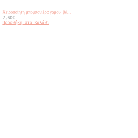
Χειροποίητη μπομπονιέρα γάμου-βά...
2,60
€
Προσθήκη στο Καλάθι