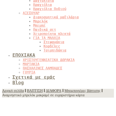
Δαχτυλίδια
Βραχιόλια
Βραχιόλια Ποδιού
ΑΞΕΣΟΥΑΡ
Διακοσμητικά μαξιλάρια
Μπρελόκ
Μπεμπέ
Παιδικά σετ
Χειροποίητα πλεκτά
ΓΙΑ ΤΑ ΜΑΛΛΙΑ
Στεφανάκια
Κορδέλες
Τσιμπιδάκια
ΕΠΟΧΙΑΚΑ
ΧΡΙΣΤΟΥΓΕΝΝΙΑΤΙΚΑ ΔΩΡΑΚΙΑ
ΜΑΡΤΑΚΙΑ
ΠΑΣΧΑΛΙΝΕΣ ΛΑΜΠΑΔΕΣ
ΓΟΥΡΙΑ
Σχετικά με εμάς
Blog
Αρχική σελίδα
|
ΒΑΠΤΙΣΗ
|
ΔΙΑΦΟΡΑ
|
Μπομπονιέρες βάπτισης
|
Αναμνηστικό μπρελόκ μακραμέ σε ευχαριστήρια κάρτα