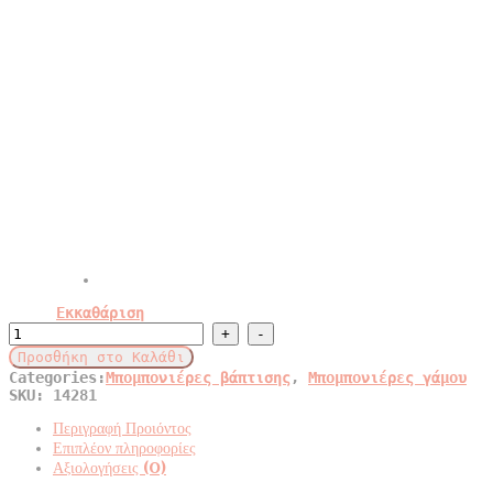
Εκκαθάριση
Αναμνηστικό
μπρελόκ
Προσθήκη στο Καλάθι
μακραμέ
Categories:
Μπομπονιέρες βάπτισης
,
Μπομπονιέρες γάμου
σε
SKU:
14281
ευχαριστήρια
κάρτα
Περιγραφή Προιόντος
quantity
Επιπλέον πληροφορίες
Αξιολογήσεις (0)