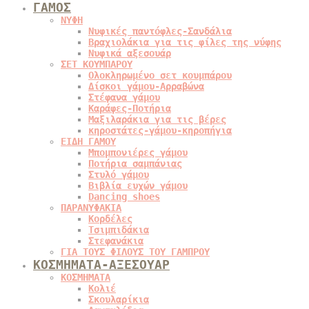
ΓΑΜΟΣ
ΝΥΦΗ
Νυφικές παντόφλες-Σανδάλια
Βραχιολάκια για τις φίλες της νύφης
Νυφικά αξεσουάρ
ΣΕΤ ΚΟΥΜΠΑΡΟΥ
Ολοκληρωμένο σετ κουμπάρου
Δίσκοι γάμου-Αρραβώνα
Στέφανα γάμου
Καράφες-Ποτήρια
Μαξιλαράκια για τις βέρες
κηροστάτες-γάμου-κηροπήγια
ΕΙΔΗ ΓΑΜΟΥ
Μπομπονιέρες γάμου
Ποτήρια σαμπάνιας
Στυλό γάμου
Βιβλία ευχών γάμου
Dancing shoes
ΠΑΡΑΝΥΦΑΚΙΑ
Κορδέλες
Τσιμπιδάκια
Στεφανάκια
ΓΙΑ ΤΟΥΣ ΦΙΛΟΥΣ ΤΟΥ ΓΑΜΠΡΟΥ
ΚΟΣΜΗΜΑΤΑ-ΑΞΕΣΟΥΑΡ
ΚΟΣΜΗΜΑΤΑ
Κολιέ
Σκουλαρίκια