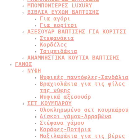
ΜΠΟΜΠΟΝΙΕΡΕΣ LUXURY
ΒΙΒΛΙΑ ΕΥΧΩΝ ΒΑΠΤΙΣΗΣ
Για αγόρι
Για κορίτσι
ΑΞΕΣΟΥΑΡ ΒΑΠΤΙΣΗΣ ΓΙΑ ΚΟΡΙΤΣΙ
Στεφανάκια
Κορδέλες
Τσιμπιδάκια
ΑΝΑΜΝΗΣΤΙΚΑ ΚΟΥΤΙΑ ΒΑΠΤΙΣΗΣ
ΓΑΜΟΣ
ΝΥΦΗ
Νυφικές παντόφλες-Σανδάλια
Βραχιολάκια για τις φίλες
της νύφης
Νυφικά αξεσουάρ
ΣΕΤ ΚΟΥΜΠΑΡΟΥ
Ολοκληρωμένο σετ κουμπάρου
Δίσκοι γάμου-Αρραβώνα
Στέφανα γάμου
Καράφες-Ποτήρια
Μαξιλαράκια για τις βέρες