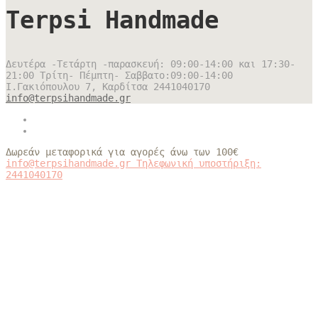
Terpsi Handmade
Δευτέρα -Τετάρτη -παρασκευή: 09:00-14:00 και 17:30-
21:00 Τρίτη- Πέμπτη- Σαββατο:09:00-14:00
Ι.Γακιόπουλου 7, Καρδίτσα
2441040170
info@terpsihandmade.gr
Δωρεάν μεταφορικά για αγορές άνω των 100€
info@terpsihandmade.gr
Τηλεφωνική υποστήριξη:
2441040170