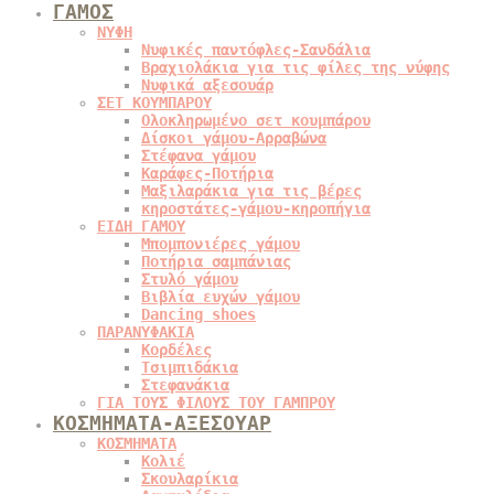
ΓΑΜΟΣ
ΝΥΦΗ
Νυφικές παντόφλες-Σανδάλια
Βραχιολάκια για τις φίλες της νύφης
Νυφικά αξεσουάρ
ΣΕΤ ΚΟΥΜΠΑΡΟΥ
Ολοκληρωμένο σετ κουμπάρου
Δίσκοι γάμου-Αρραβώνα
Στέφανα γάμου
Καράφες-Ποτήρια
Μαξιλαράκια για τις βέρες
κηροστάτες-γάμου-κηροπήγια
ΕΙΔΗ ΓΑΜΟΥ
Μπομπονιέρες γάμου
Ποτήρια σαμπάνιας
Στυλό γάμου
Βιβλία ευχών γάμου
Dancing shoes
ΠΑΡΑΝΥΦΑΚΙΑ
Κορδέλες
Τσιμπιδάκια
Στεφανάκια
ΓΙΑ ΤΟΥΣ ΦΙΛΟΥΣ ΤΟΥ ΓΑΜΠΡΟΥ
ΚΟΣΜΗΜΑΤΑ-ΑΞΕΣΟΥΑΡ
ΚΟΣΜΗΜΑΤΑ
Κολιέ
Σκουλαρίκια