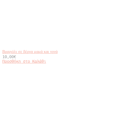
Βραχιόλι σε βέργα μαμά και νονά
10,00
€
Αυτό
Προσθήκη στο Καλάθι
το
προϊόν
έχει
πολλαπλές
παραλλαγές.
Οι
επιλογές
μπορούν
να
επιλεγούν
στη
σελίδα
του
προϊόντος