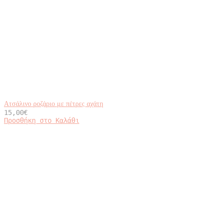
προϊόντος
Ατσάλινο ροζάριο με πέτρες αχάτη
15,00
€
Προσθήκη στο Καλάθι