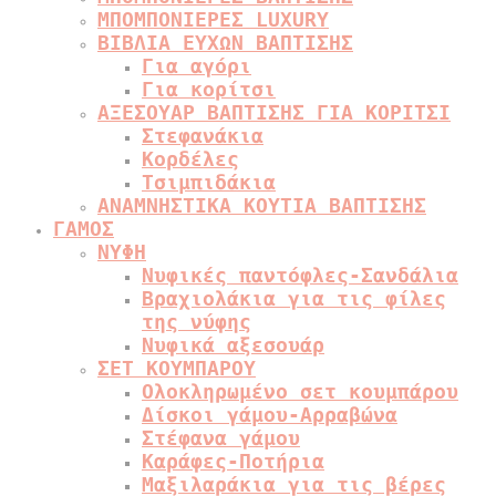
ΜΠΟΜΠΟΝΙΕΡΕΣ LUXURY
ΒΙΒΛΙΑ ΕΥΧΩΝ ΒΑΠΤΙΣΗΣ
Για αγόρι
Για κορίτσι
ΑΞΕΣΟΥΑΡ ΒΑΠΤΙΣΗΣ ΓΙΑ ΚΟΡΙΤΣΙ
Στεφανάκια
Κορδέλες
Τσιμπιδάκια
ΑΝΑΜΝΗΣΤΙΚΑ ΚΟΥΤΙΑ ΒΑΠΤΙΣΗΣ
ΓΑΜΟΣ
ΝΥΦΗ
Νυφικές παντόφλες-Σανδάλια
Βραχιολάκια για τις φίλες
της νύφης
Νυφικά αξεσουάρ
ΣΕΤ ΚΟΥΜΠΑΡΟΥ
Ολοκληρωμένο σετ κουμπάρου
Δίσκοι γάμου-Αρραβώνα
Στέφανα γάμου
Καράφες-Ποτήρια
Μαξιλαράκια για τις βέρες