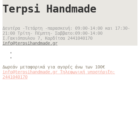
Terpsi Handmade
Δευτέρα -Τετάρτη -παρασκευή: 09:00-14:00 και 17:30-
21:00 Τρίτη- Πέμπτη- Σαββατο:09:00-14:00
Ι.Γακιόπουλου 7, Καρδίτσα
2441040170
info@terpsihandmade.gr
Δωρεάν μεταφορικά για αγορές άνω των 100€
info@terpsihandmade.gr
Τηλεφωνική υποστήριξη:
2441040170