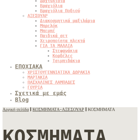
Δαχτυλίδια
Βραχιόλια
Βραχιόλια Ποδιού
ΑΞΕΣΟΥΑΡ
Διακοσμητικά μαξιλάρια
Μπρελόκ
Μπεμπέ
Παιδικά σετ
Χειροποίητα πλεκτά
ΓΙΑ ΤΑ ΜΑΛΛΙΑ
Στεφανάκια
Κορδέλες
Τσιμπιδάκια
ΕΠΟΧΙΑΚΑ
ΧΡΙΣΤΟΥΓΕΝΝΙΑΤΙΚΑ ΔΩΡΑΚΙΑ
ΜΑΡΤΑΚΙΑ
ΠΑΣΧΑΛΙΝΕΣ ΛΑΜΠΑΔΕΣ
ΓΟΥΡΙΑ
Σχετικά με εμάς
Blog
Αρχική σελίδα
|
ΚΟΣΜΗΜΑΤΑ-ΑΞΕΣΟΥΑΡ
| ΚΟΣΜΗΜΑΤΑ
ΚΟΣΜΗΜΑΤΑ