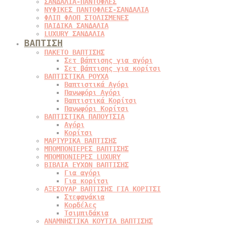
ΣΑΝΔΑΛΙΑ-ΠΑΝΤΟΦΛΕΣ
ΝΥΦΙΚΕΣ ΠΑΝΤΟΦΛΕΣ-ΣΑΝΔΑΛΙΑ
ΦΛΙΠ ΦΛΟΠ ΣΤΟΛΙΣΜΕΝΕΣ
ΠΑΙΔΙΚΑ ΣΑΝΔΑΛΙΑ
LUXURY ΣΑΝΔΑΛΙΑ
ΒΑΠΤΙΣΗ
ΠΑΚΕΤΟ ΒΑΠΤΙΣΗΣ
Σετ βάπτισης για αγόρι
Σετ βάπτισης για κορίτσι
ΒΑΠΤΙΣΤΙΚΑ ΡΟΥΧΑ
Βαπτιστικά Αγόρι
Πανωφόρι Αγόρι
Βαπτιστικά Κορίτσι
Πανωφόρι Κορίτσι
ΒΑΠΤΙΣΤΙΚΑ ΠΑΠΟΥΤΣΙΑ
Αγόρι
Κορίτσι
ΜΑΡΤΥΡΙΚΑ ΒΑΠΤΙΣΗΣ
ΜΠΟΜΠΟΝΙΕΡΕΣ ΒΑΠΤΙΣΗΣ
ΜΠΟΜΠΟΝΙΕΡΕΣ LUXURY
ΒΙΒΛΙΑ ΕΥΧΩΝ ΒΑΠΤΙΣΗΣ
Για αγόρι
Για κορίτσι
ΑΞΕΣΟΥΑΡ ΒΑΠΤΙΣΗΣ ΓΙΑ ΚΟΡΙΤΣΙ
Στεφανάκια
Κορδέλες
Τσιμπιδάκια
ΑΝΑΜΝΗΣΤΙΚΑ ΚΟΥΤΙΑ ΒΑΠΤΙΣΗΣ