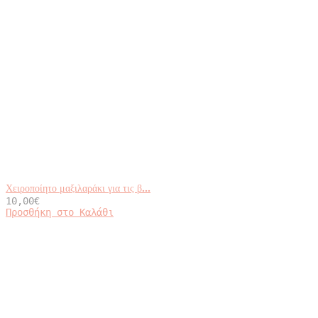
Χειροποίητο μαξιλαράκι για τις β...
10,00
€
Προσθήκη στο Καλάθι