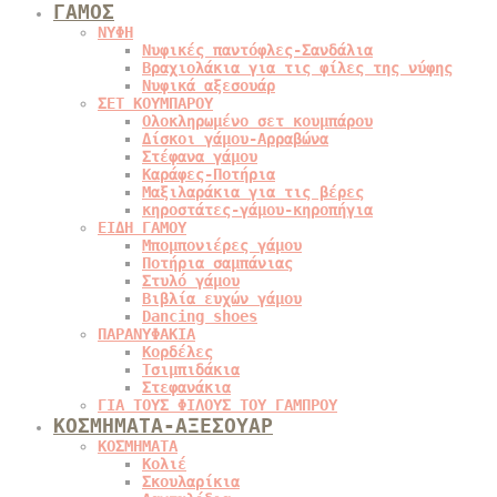
ΓΑΜΟΣ
ΝΥΦΗ
Νυφικές παντόφλες-Σανδάλια
Βραχιολάκια για τις φίλες της νύφης
Νυφικά αξεσουάρ
ΣΕΤ ΚΟΥΜΠΑΡΟΥ
Ολοκληρωμένο σετ κουμπάρου
Δίσκοι γάμου-Αρραβώνα
Στέφανα γάμου
Καράφες-Ποτήρια
Μαξιλαράκια για τις βέρες
κηροστάτες-γάμου-κηροπήγια
ΕΙΔΗ ΓΑΜΟΥ
Μπομπονιέρες γάμου
Ποτήρια σαμπάνιας
Στυλό γάμου
Βιβλία ευχών γάμου
Dancing shoes
ΠΑΡΑΝΥΦΑΚΙΑ
Κορδέλες
Τσιμπιδάκια
Στεφανάκια
ΓΙΑ ΤΟΥΣ ΦΙΛΟΥΣ ΤΟΥ ΓΑΜΠΡΟΥ
ΚΟΣΜΗΜΑΤΑ-ΑΞΕΣΟΥΑΡ
ΚΟΣΜΗΜΑΤΑ
Κολιέ
Σκουλαρίκια