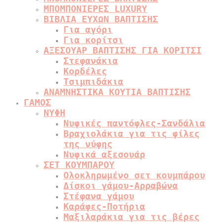
ΜΠΟΜΠΟΝΙΕΡΕΣ LUXURY
ΒΙΒΛΙΑ ΕΥΧΩΝ ΒΑΠΤΙΣΗΣ
Για αγόρι
Για κορίτσι
ΑΞΕΣΟΥΑΡ ΒΑΠΤΙΣΗΣ ΓΙΑ ΚΟΡΙΤΣΙ
Στεφανάκια
Κορδέλες
Τσιμπιδάκια
ΑΝΑΜΝΗΣΤΙΚΑ ΚΟΥΤΙΑ ΒΑΠΤΙΣΗΣ
ΓΑΜΟΣ
ΝΥΦΗ
Νυφικές παντόφλες-Σανδάλια
Βραχιολάκια για τις φίλες
της νύφης
Νυφικά αξεσουάρ
ΣΕΤ ΚΟΥΜΠΑΡΟΥ
Ολοκληρωμένο σετ κουμπάρου
Δίσκοι γάμου-Αρραβώνα
Στέφανα γάμου
Καράφες-Ποτήρια
Μαξιλαράκια για τις βέρες