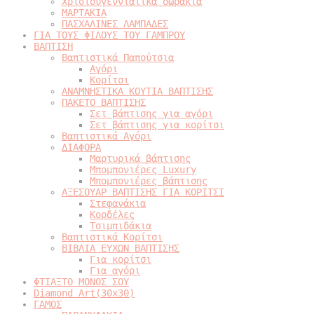
Χριστουγεννιάτικα δωράκια
ΜΑΡΤΑΚΙΑ
ΠΑΣΧΑΛΙΝΕΣ ΛΑΜΠΑΔΕΣ
ΓΙΑ ΤΟΥΣ ΦΙΛΟΥΣ ΤΟΥ ΓΑΜΠΡΟΥ
ΒΑΠΤΙΣΗ
Βαπτιστικά Παπούτσια
Αγόρι
Κορίτσι
ΑΝΑΜΝΗΣΤΙΚΑ ΚΟΥΤΙΑ ΒΑΠΤΙΣΗΣ
ΠΑΚΕΤΟ ΒΑΠΤΙΣΗΣ
Σετ βάπτισης για αγόρι
Σετ βάπτισης για κορίτσι
Βαπτιστικά Αγόρι
ΔΙΑΦΟΡΑ
Μαρτυρικά βάπτισης
Μπομπονιέρες Luxury
Μπομπονιέρες βάπτισης
ΑΞΕΣΟΥΑΡ ΒΑΠΤΙΣΗΣ ΓΙΑ ΚΟΡΙΤΣΙ
Στεφανάκια
Κορδέλες
Τσιμπιδάκια
Βαπτιστικά Κορίτσι
ΒΙΒΛΙΑ ΕΥΧΩΝ ΒΑΠΤΙΣΗΣ
Για κορίτσι
Για αγόρι
ΦΤΙΑΞΤΟ ΜΟΝΟΣ ΣΟΥ
Diamond Art(30x30)
ΓΑΜΟΣ