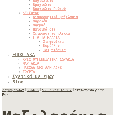
Δαχτυλίδια
Βραχιόλια
Βραχιόλια Ποδιού
ΑΞΕΣΟΥΑΡ
Διακοσμητικά μαξιλάρια
Μπρελόκ
Μπεμπέ
Παιδικά σετ
Χειροποίητα πλεκτά
ΓΙΑ ΤΑ ΜΑΛΛΙΑ
Στεφανάκια
Κορδέλες
Τσιμπιδάκια
ΕΠΟΧΙΑΚΑ
ΧΡΙΣΤΟΥΓΕΝΝΙΑΤΙΚΑ ΔΩΡΑΚΙΑ
ΜΑΡΤΑΚΙΑ
ΠΑΣΧΑΛΙΝΕΣ ΛΑΜΠΑΔΕΣ
ΓΟΥΡΙΑ
Σχετικά με εμάς
Blog
Αρχική σελίδα
|
ΓΑΜΟΣ
|
ΣΕΤ ΚΟΥΜΠΑΡΟΥ
| Μαξιλαράκια για τις
βέρες