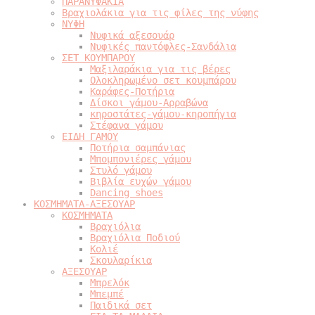
ΠΑΡΑΝΥΦΑΚΙΑ
Βραχιολάκια για τις φίλες της νύφης
ΝΥΦΗ
Νυφικά αξεσουάρ
Νυφικές παντόφλες-Σανδάλια
ΣΕΤ ΚΟΥΜΠΑΡΟΥ
Μαξιλαράκια για τις βέρες
Ολοκληρωμένο σετ κουμπάρου
Καράφες-Ποτήρια
Δίσκοι γάμου-Αρραβώνα
κηροστάτες-γάμου-κηροπήγια
Στέφανα γάμου
ΕΙΔΗ ΓΑΜΟΥ
Ποτήρια σαμπάνιας
Μπομπονιέρες γάμου
Στυλό γάμου
Βιβλία ευχών γάμου
Dancing shoes
ΚΟΣΜΗΜΑΤΑ-ΑΞΕΣΟΥΑΡ
ΚΟΣΜΗΜΑΤΑ
Βραχιόλια
Βραχιόλια Ποδιού
Κολιέ
Σκουλαρίκια
ΑΞΕΣΟΥΑΡ
Μπρελόκ
Μπεμπέ
Παιδικά σετ