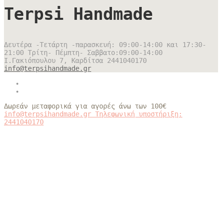
Terpsi Handmade
Δευτέρα -Τετάρτη -παρασκευή: 09:00-14:00 και 17:30-
21:00 Τρίτη- Πέμπτη- Σαββατο:09:00-14:00
Ι.Γακιόπουλου 7, Καρδίτσα
2441040170
info@terpsihandmade.gr
Δωρεάν μεταφορικά για αγορές άνω των 100€
info@terpsihandmade.gr
Τηλεφωνική υποστήριξη:
2441040170