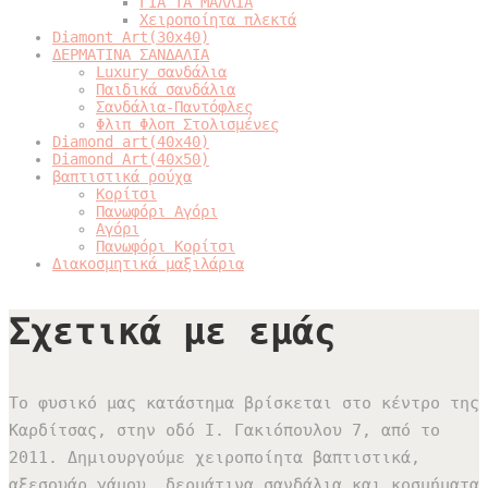
ΓΙΑ ΤΑ ΜΑΛΛΙΑ
Χειροποίητα πλεκτά
Diamont Art(30x40)
ΔΕΡΜΑΤΙΝΑ ΣΑΝΔΑΛΙΑ
Luxury σανδάλια
Παιδικά σανδάλια
Σανδάλια-Παντόφλες
Φλιπ Φλοπ Στολισμένες
Diamond art(40x40)
Diamond Art(40x50)
βαπτιστικά ρούχα
Κορίτσι
Πανωφόρι Αγόρι
Αγόρι
Πανωφόρι Κορίτσι
Διακοσμητικά μαξιλάρια
Σχετικά με εμάς
Το φυσικό μας κατάστημα βρίσκεται στο κέντρο της
Καρδίτσας, στην οδό Ι. Γακιόπουλου 7, από το
2011. Δημιουργούμε χειροποίητα βαπτιστικά,
αξεσουάρ γάμου, δερμάτινα σανδάλια και κοσμήματα