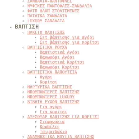
ΣΑΝΔΑΛΙΑ-ΠΑΝΤΟΦΛΕΣ
ΝΥΦΙΚΕΣ ΠΑΝΤΟΦΛΕΣ-ΣΑΝΔΑΛΙΑ
ΦΛΙΠ ΦΛΟΠ ΣΤΟΛΙΣΜΕΝΕΣ
ΠΑΙΔΙΚΑ ΣΑΝΔΑΛΙΑ
LUXURY ΣΑΝΔΑΛΙΑ
ΒΑΠΤΙΣΗ
ΠΑΚΕΤΟ ΒΑΠΤΙΣΗΣ
Σετ βάπτισης για αγόρι
Σετ βάπτισης για κορίτσι
ΒΑΠΤΙΣΤΙΚΑ ΡΟΥΧΑ
Βαπτιστικά Αγόρι
Πανωφόρι Αγόρι
Βαπτιστικά Κορίτσι
Πανωφόρι Κορίτσι
ΒΑΠΤΙΣΤΙΚΑ ΠΑΠΟΥΤΣΙΑ
Αγόρι
Κορίτσι
ΜΑΡΤΥΡΙΚΑ ΒΑΠΤΙΣΗΣ
ΜΠΟΜΠΟΝΙΕΡΕΣ ΒΑΠΤΙΣΗΣ
ΜΠΟΜΠΟΝΙΕΡΕΣ LUXURY
ΒΙΒΛΙΑ ΕΥΧΩΝ ΒΑΠΤΙΣΗΣ
Για αγόρι
Για κορίτσι
ΑΞΕΣΟΥΑΡ ΒΑΠΤΙΣΗΣ ΓΙΑ ΚΟΡΙΤΣΙ
Στεφανάκια
Κορδέλες
Τσιμπιδάκια
ΑΝΑΜΝΗΣΤΙΚΑ ΚΟΥΤΙΑ ΒΑΠΤΙΣΗΣ