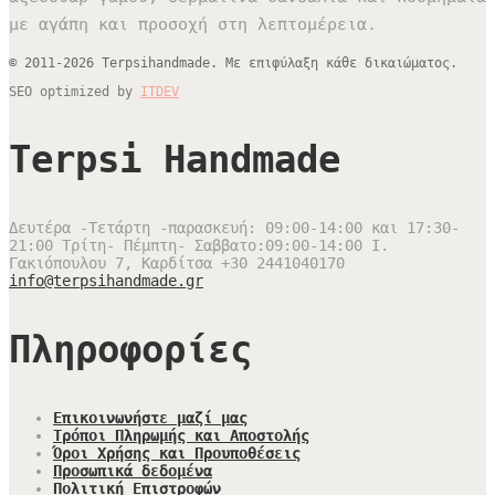
με αγάπη και προσοχή στη λεπτομέρεια.
© 2011-2026 Terpsihandmade. Με επιφύλαξη κάθε δικαιώματος.
SEO optimized by
ITDEV
Terpsi Handmade
Δευτέρα -Τετάρτη -παρασκευή: 09:00-14:00 και 17:30-
21:00 Τρίτη- Πέμπτη- Σαββατο:09:00-14:00
Ι.
Γακιόπουλου 7, Καρδίτσα
+30 2441040170
info@terpsihandmade.gr
Πληροφορίες
Επικοινωνήστε μαζί μας
Τρόποι Πληρωμής και Αποστολής
Όροι Χρήσης και Προυποθέσεις
Προσωπικά δεδομένα
Πολιτική Επιστροφών