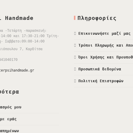
i Handmade
Πληροφορίες
ρα -Τετάρτη -παρασκευή:
Επικοινωνήστε μαζί μας
-14:00 και 17:30-21:00 Τρίτη-
η- Σαββατο:09:00-14:00
Τρόποι Πληρωμής και Απ
κιόπουλου 7, Καρδίτσα
Όροι Χρήσης και Προυπο
441040170
Προσωπικά δεδομένα
terpsihandmade.gr
Πολιτική Επιστροφών
σότερα
ασμός μου
με εμάς
απημένων