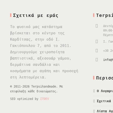
Σχετικά με εμάς
Terps
Δευτέ
Το φυσικό μας κατάστημα
09:00
βρίσκεται στο κέντρο της
Πέμπτ
Καρδίτσας, στην οδό Ι.
Ι. Γα
Γακιόπουλου 7, από το 2011.
+30 2
Δημιουργούμε χειροποίητα
βαπτιστικά, αξεσουάρ γάμου,
info@
δερμάτινα σανδάλια και
κοσμήματα με αγάπη και προσοχή
στη λεπτομέρεια.
Περισ
© 2011-2026 Terpsihandmade. Με
Ο Λογαρι
επιφύλαξη κάθε δικαιώματος.
SEO optimized by
ITDEV
Σχετικά 
Λίστα Αγ