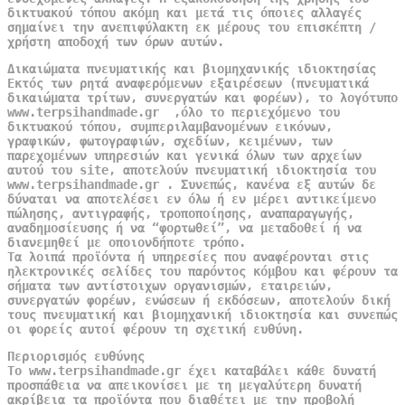
δικτυακού τόπου ακόμη και μετά τις όποιες αλλαγές
σημαίνει την ανεπιφύλακτη εκ μέρους του επισκέπτη /
χρήστη αποδοχή των όρων αυτών.
Δικαιώματα πνευματικής και βιομηχανικής ιδιοκτησίας
Εκτός των ρητά αναφερόμενων εξαιρέσεων (πνευματικά
δικαιώματα τρίτων, συνεργατών και φορέων), το λογότυπο
www.terpsihandmade.gr ,όλο το περιεχόμενο του
δικτυακού τόπου, συμπεριλαμβανομένων εικόνων,
γραφικών, φωτογραφιών, σχεδίων, κειμένων, των
παρεχομένων υπηρεσιών και γενικά όλων των αρχείων
αυτού του site, αποτελούν πνευματική ιδιοκτησία του
www.terpsihandmade.gr . Συνεπώς, κανένα εξ αυτών δε
δύναται να αποτελέσει εν όλω ή εν μέρει αντικείμενο
πώλησης, αντιγραφής, τροποποίησης, αναπαραγωγής,
αναδημοσίευσης ή να “φορτωθεί”, να μεταδοθεί ή να
διανεμηθεί με οποιονδήποτε τρόπο.
Τα λοιπά προϊόντα ή υπηρεσίες που αναφέρονται στις
ηλεκτρονικές σελίδες του παρόντος κόμβου και φέρουν τα
σήματα των αντίστοιχων οργανισμών, εταιρειών,
συνεργατών φορέων, ενώσεων ή εκδόσεων, αποτελούν δική
τους πνευματική και βιομηχανική ιδιοκτησία και συνεπώς
οι φορείς αυτοί φέρουν τη σχετική ευθύνη.
Περιορισμός ευθύνης
Το www.terpsihandmade.gr έχει καταβάλει κάθε δυνατή
προσπάθεια να απεικονίσει με τη μεγαλύτερη δυνατή
ακρίβεια τα προϊόντα που διαθέτει με την προβολή