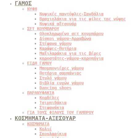
ΓΑΜΟΣ
ΝΥΦΗ
Νυφικές παντόφλες-Σανδάλια
Βραχιολάκια για τις φίλες της νύφης
Νυφικά αξεσουάρ
ΣΕΤ ΚΟΥΜΠΑΡΟΥ
Ολοκληρωμένο σετ κουμπάρου
Δίσκοι γάμου-Αρραβώνα
Στέφανα γάμου
Καράφες-Ποτήρια
Μαξιλαράκια για τις βέρες
κηροστάτες-γάμου-κηροπήγια
ΕΙΔΗ ΓΑΜΟΥ
Μπομπονιέρες γάμου
Ποτήρια σαμπάνιας
Στυλό γάμου
Βιβλία ευχών γάμου
Dancing shoes
ΠΑΡΑΝΥΦΑΚΙΑ
Κορδέλες
Τσιμπιδάκια
Στεφανάκια
ΓΙΑ ΤΟΥΣ ΦΙΛΟΥΣ ΤΟΥ ΓΑΜΠΡΟΥ
ΚΟΣΜΗΜΑΤΑ-ΑΞΕΣΟΥΑΡ
ΚΟΣΜΗΜΑΤΑ
Κολιέ
Σκουλαρίκια