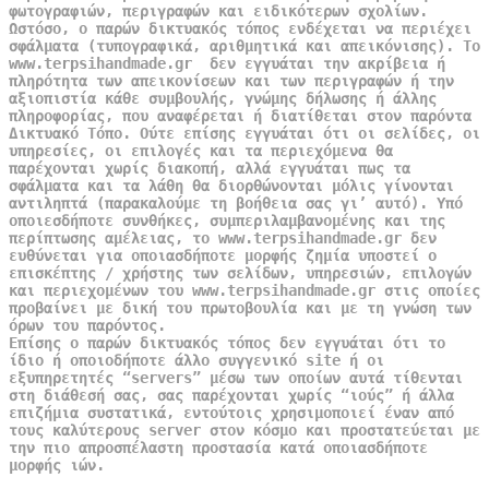
φωτογραφιών, περιγραφών και ειδικότερων σχολίων.
Ωστόσο, ο παρών δικτυακός τόπος ενδέχεται να περιέχει
σφάλματα (τυπογραφικά, αριθμητικά και απεικόνισης). Το
www.terpsihandmade.gr δεν εγγυάται την ακρίβεια ή
πληρότητα των απεικονίσεων και των περιγραφών ή την
αξιοπιστία κάθε συμβουλής, γνώμης δήλωσης ή άλλης
πληροφορίας, που αναφέρεται ή διατίθεται στον παρόντα
Δικτυακό Τόπο. Ούτε επίσης εγγυάται ότι οι σελίδες, οι
υπηρεσίες, οι επιλογές και τα περιεχόμενα θα
παρέχονται χωρίς διακοπή, αλλά εγγυάται πως τα
σφάλματα και τα λάθη θα διορθώνονται μόλις γίνονται
αντιληπτά (παρακαλούμε τη βοήθεια σας γι’ αυτό). Υπό
οποιεσδήποτε συνθήκες, συμπεριλαμβανομένης και της
περίπτωσης αμέλειας, το www.terpsihandmade.gr δεν
ευθύνεται για οποιασδήποτε μορφής ζημία υποστεί ο
επισκέπτης / χρήστης των σελίδων, υπηρεσιών, επιλογών
και περιεχομένων του www.terpsihandmade.gr στις οποίες
προβαίνει με δική του πρωτοβουλία και με τη γνώση των
όρων του παρόντος.
Επίσης ο παρών δικτυακός τόπος δεν εγγυάται ότι το
ίδιο ή οποιοδήποτε άλλο συγγενικό site ή οι
εξυπηρετητές “servers” μέσω των οποίων αυτά τίθενται
στη διάθεσή σας, σας παρέχονται χωρίς “ιούς” ή άλλα
επιζήμια συστατικά, εντούτοις χρησιμοποιεί έναν από
τους καλύτερους server στον κόσμο και προστατεύεται με
την πιο απροσπέλαστη προστασία κατά οποιασδήποτε
μορφής ιών.