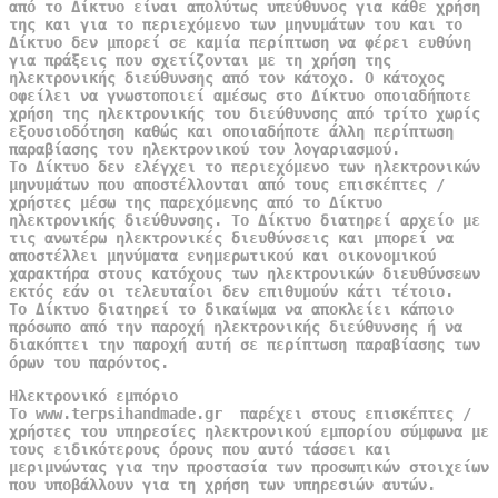
από το Δίκτυο είναι απολύτως υπεύθυνος για κάθε χρήση
της και για το περιεχόμενο των μηνυμάτων του και το
Δίκτυο δεν μπορεί σε καμία περίπτωση να φέρει ευθύνη
για πράξεις που σχετίζονται με τη χρήση της
ηλεκτρονικής διεύθυνσης από τον κάτοχο. Ο κάτοχος
οφείλει να γνωστοποιεί αμέσως στο Δίκτυο οποιαδήποτε
χρήση της ηλεκτρονικής του διεύθυνσης από τρίτο χωρίς
εξουσιοδότηση καθώς και οποιαδήποτε άλλη περίπτωση
παραβίασης του ηλεκτρονικού του λογαριασμού.
Το Δίκτυο δεν ελέγχει το περιεχόμενο των ηλεκτρονικών
μηνυμάτων που αποστέλλονται από τους επισκέπτες /
χρήστες μέσω της παρεχόμενης από το Δίκτυο
ηλεκτρονικής διεύθυνσης. Το Δίκτυο διατηρεί αρχείο με
τις ανωτέρω ηλεκτρονικές διευθύνσεις και μπορεί να
αποστέλλει μηνύματα ενημερωτικού και οικονομικού
χαρακτήρα στους κατόχους των ηλεκτρονικών διευθύνσεων
εκτός εάν οι τελευταίοι δεν επιθυμούν κάτι τέτοιο.
Το Δίκτυο διατηρεί το δικαίωμα να αποκλείει κάποιο
πρόσωπο από την παροχή ηλεκτρονικής διεύθυνσης ή να
διακόπτει την παροχή αυτή σε περίπτωση παραβίασης των
όρων του παρόντος.
Ηλεκτρονικό εμπόριο
Το www.terpsihandmade.gr παρέχει στους επισκέπτες /
χρήστες του υπηρεσίες ηλεκτρονικού εμπορίου σύμφωνα με
τους ειδικότερους όρους που αυτό τάσσει και
μεριμνώντας για την προστασία των προσωπικών στοιχείων
που υποβάλλουν για τη χρήση των υπηρεσιών αυτών.