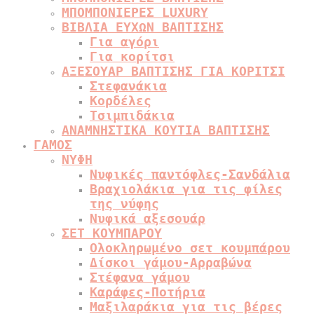
ΜΠΟΜΠΟΝΙΕΡΕΣ LUXURY
ΒΙΒΛΙΑ ΕΥΧΩΝ ΒΑΠΤΙΣΗΣ
Για αγόρι
Για κορίτσι
ΑΞΕΣΟΥΑΡ ΒΑΠΤΙΣΗΣ ΓΙΑ ΚΟΡΙΤΣΙ
Στεφανάκια
Κορδέλες
Τσιμπιδάκια
ΑΝΑΜΝΗΣΤΙΚΑ ΚΟΥΤΙΑ ΒΑΠΤΙΣΗΣ
ΓΑΜΟΣ
ΝΥΦΗ
Νυφικές παντόφλες-Σανδάλια
Βραχιολάκια για τις φίλες
της νύφης
Νυφικά αξεσουάρ
ΣΕΤ ΚΟΥΜΠΑΡΟΥ
Ολοκληρωμένο σετ κουμπάρου
Δίσκοι γάμου-Αρραβώνα
Στέφανα γάμου
Καράφες-Ποτήρια
Μαξιλαράκια για τις βέρες