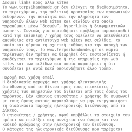
Δεσμοι links προς αλλα sites
Το www.terpsihandmade.gr δεν ελέγχει τη διαθεσιμότητα,
το περιεχόμενο, την πολιτική προστασίας των προσωπικών
δεδομένων, την ποιότητα και την πληρότητα των
υπηρεσιών άλλων web sites και σελίδων στα οποία
παραπέμπει μέσω “δεσμών”, hyperlinks ή διαφημιστικών
banners. Συνεπώς για οποιοδήποτε πρόβλημα παρουσιασθεί
κατά την επίσκεψη / χρήση τους οφείλετε να απευθύνεστε
απευθείας στα αντίστοιχα web sites και σελίδες, τα
οποία και φέρουν τη σχετική ευθύνη για την παροχή των
υπηρεσιών τους. Το www.terpsihandmade.gr σε καμία
περίπτωση δεν πρέπει να θεωρηθεί ότι ενστερνίζεται ή
αποδέχεται το περιεχόμενο ή τις υπηρεσίες των web
sites και των σελίδων στα οποία παραπέμπει ή ότι
συνδέεται με αυτά κατά οποιονδήποτε άλλο τρόπο.
Παροχή και χρήση email
Η διαδικασία παροχής και χρήσης ηλεκτρονικής
διεύθυνσης από το Δίκτυο προς τους επισκέπτες /
χρήστες των υπηρεσιών του διέπεται από τους όρους του
παρόντος. Εάν κάποιος επισκέπτης / χρήστης δε συμφωνεί
με τους όρους αυτούς παρακαλούμε να μην ενεργοποιήσει
τη διαδικασία παροχής ηλεκτρονικής διεύθυνσης από το
Δίκτυο.
Ο επισκέπτης / χρήστης, αφού υποβάλλει τα στοιχεία του
πρέπει να επιλέξει στη συνέχεια ένα όνομα και ένα
κωδικό πρόσβασης στην ηλεκτρονική του διεύθυνση.
Ο κάτοχος της ηλεκτρονικής διεύθυνσης που παρέχεται