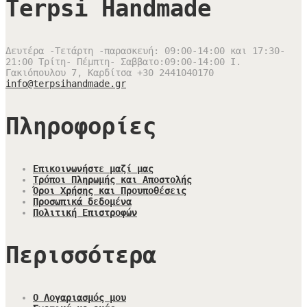
Terpsi Handmade
Δευτέρα -Τετάρτη -παρασκευή: 09:00-14:00 και 17:30-
21:00 Τρίτη- Πέμπτη- Σαββατο:09:00-14:00
Ι.
Γακιόπουλου 7, Καρδίτσα
+30 2441040170
info@terpsihandmade.gr
Πληροφορίες
Επικοινωνήστε μαζί μας
Τρόποι Πληρωμής και Αποστολής
Όροι Χρήσης και Προυποθέσεις
Προσωπικά δεδομένα
Πολιτική Επιστροφών
Περισσότερα
Ο Λογαριασμός μου