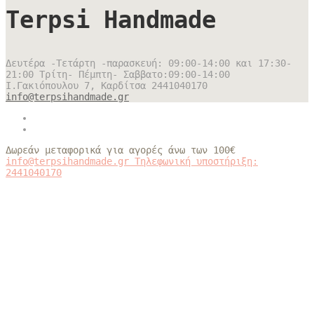
Terpsi Handmade
Δευτέρα -Τετάρτη -παρασκευή: 09:00-14:00 και 17:30-
21:00 Τρίτη- Πέμπτη- Σαββατο:09:00-14:00
Ι.Γακιόπουλου 7, Καρδίτσα
2441040170
info@terpsihandmade.gr
Δωρεάν μεταφορικά για αγορές άνω των 100€
info@terpsihandmade.gr
Τηλεφωνική υποστήριξη:
2441040170