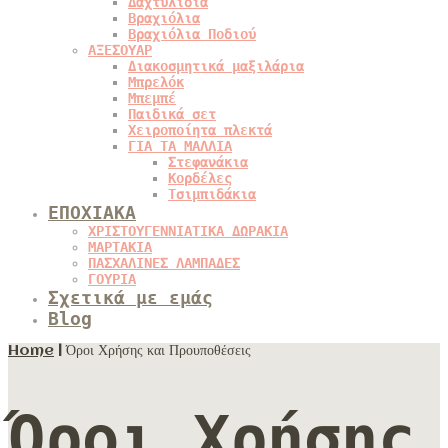
Δαχτυλίδια
Βραχιόλια
Βραχιόλια Ποδιού
ΑΞΕΣΟΥΑΡ
Διακοσμητικά μαξιλάρια
Μπρελόκ
Μπεμπέ
Παιδικά σετ
Χειροποίητα πλεκτά
ΓΙΑ ΤΑ ΜΑΛΛΙΑ
Στεφανάκια
Κορδέλες
Τσιμπιδάκια
ΕΠΟΧΙΑΚΑ
ΧΡΙΣΤΟΥΓΕΝΝΙΑΤΙΚΑ ΔΩΡΑΚΙΑ
ΜΑΡΤΑΚΙΑ
ΠΑΣΧΑΛΙΝΕΣ ΛΑΜΠΑΔΕΣ
ΓΟΥΡΙΑ
Σχετικά με εμάς
Blog
Home
|
Όροι Χρήσης και Προυποθέσεις
Όροι Χρήσης