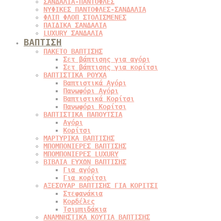
ΣΑΝΔΑΛΙΑ-ΠΑΝΤΟΦΛΕΣ
ΝΥΦΙΚΕΣ ΠΑΝΤΟΦΛΕΣ-ΣΑΝΔΑΛΙΑ
ΦΛΙΠ ΦΛΟΠ ΣΤΟΛΙΣΜΕΝΕΣ
ΠΑΙΔΙΚΑ ΣΑΝΔΑΛΙΑ
LUXURY ΣΑΝΔΑΛΙΑ
ΒΑΠΤΙΣΗ
ΠΑΚΕΤΟ ΒΑΠΤΙΣΗΣ
Σετ βάπτισης για αγόρι
Σετ βάπτισης για κορίτσι
ΒΑΠΤΙΣΤΙΚΑ ΡΟΥΧΑ
Βαπτιστικά Αγόρι
Πανωφόρι Αγόρι
Βαπτιστικά Κορίτσι
Πανωφόρι Κορίτσι
ΒΑΠΤΙΣΤΙΚΑ ΠΑΠΟΥΤΣΙΑ
Αγόρι
Κορίτσι
ΜΑΡΤΥΡΙΚΑ ΒΑΠΤΙΣΗΣ
ΜΠΟΜΠΟΝΙΕΡΕΣ ΒΑΠΤΙΣΗΣ
ΜΠΟΜΠΟΝΙΕΡΕΣ LUXURY
ΒΙΒΛΙΑ ΕΥΧΩΝ ΒΑΠΤΙΣΗΣ
Για αγόρι
Για κορίτσι
ΑΞΕΣΟΥΑΡ ΒΑΠΤΙΣΗΣ ΓΙΑ ΚΟΡΙΤΣΙ
Στεφανάκια
Κορδέλες
Τσιμπιδάκια
ΑΝΑΜΝΗΣΤΙΚΑ ΚΟΥΤΙΑ ΒΑΠΤΙΣΗΣ