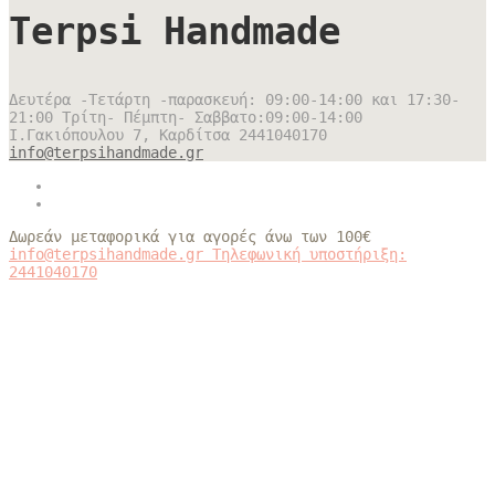
Terpsi Handmade
Δευτέρα -Τετάρτη -παρασκευή: 09:00-14:00 και 17:30-
21:00 Τρίτη- Πέμπτη- Σαββατο:09:00-14:00
Ι.Γακιόπουλου 7, Καρδίτσα
2441040170
info@terpsihandmade.gr
Δωρεάν μεταφορικά για αγορές άνω των 100€
info@terpsihandmade.gr
Τηλεφωνική υποστήριξη:
2441040170