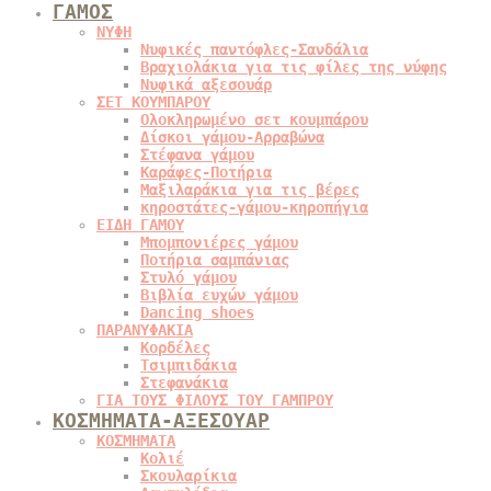
ΓΑΜΟΣ
ΝΥΦΗ
Νυφικές παντόφλες-Σανδάλια
Βραχιολάκια για τις φίλες της νύφης
Νυφικά αξεσουάρ
ΣΕΤ ΚΟΥΜΠΑΡΟΥ
Ολοκληρωμένο σετ κουμπάρου
Δίσκοι γάμου-Αρραβώνα
Στέφανα γάμου
Καράφες-Ποτήρια
Μαξιλαράκια για τις βέρες
κηροστάτες-γάμου-κηροπήγια
ΕΙΔΗ ΓΑΜΟΥ
Μπομπονιέρες γάμου
Ποτήρια σαμπάνιας
Στυλό γάμου
Βιβλία ευχών γάμου
Dancing shoes
ΠΑΡΑΝΥΦΑΚΙΑ
Κορδέλες
Τσιμπιδάκια
Στεφανάκια
ΓΙΑ ΤΟΥΣ ΦΙΛΟΥΣ ΤΟΥ ΓΑΜΠΡΟΥ
ΚΟΣΜΗΜΑΤΑ-ΑΞΕΣΟΥΑΡ
ΚΟΣΜΗΜΑΤΑ
Κολιέ
Σκουλαρίκια