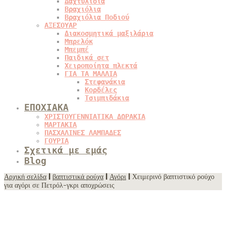
Δαχτυλίδια
Βραχιόλια
Βραχιόλια Ποδιού
ΑΞΕΣΟΥΑΡ
Διακοσμητικά μαξιλάρια
Μπρελόκ
Μπεμπέ
Παιδικά σετ
Χειροποίητα πλεκτά
ΓΙΑ ΤΑ ΜΑΛΛΙΑ
Στεφανάκια
Κορδέλες
Τσιμπιδάκια
ΕΠΟΧΙΑΚΑ
ΧΡΙΣΤΟΥΓΕΝΝΙΑΤΙΚΑ ΔΩΡΑΚΙΑ
ΜΑΡΤΑΚΙΑ
ΠΑΣΧΑΛΙΝΕΣ ΛΑΜΠΑΔΕΣ
ΓΟΥΡΙΑ
Σχετικά με εμάς
Blog
Αρχική σελίδα
|
βαπτιστικά ρούχα
|
Αγόρι
| Χειμερινό βαπτιστικό ρούχο
για αγόρι σε Πετρόλ-γκρι αποχρώσεις