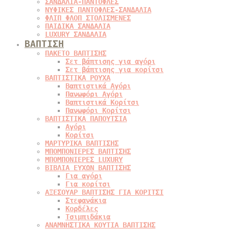
ΣΑΝΔΑΛΙΑ-ΠΑΝΤΟΦΛΕΣ
ΝΥΦΙΚΕΣ ΠΑΝΤΟΦΛΕΣ-ΣΑΝΔΑΛΙΑ
ΦΛΙΠ ΦΛΟΠ ΣΤΟΛΙΣΜΕΝΕΣ
ΠΑΙΔΙΚΑ ΣΑΝΔΑΛΙΑ
LUXURY ΣΑΝΔΑΛΙΑ
ΒΑΠΤΙΣΗ
ΠΑΚΕΤΟ ΒΑΠΤΙΣΗΣ
Σετ βάπτισης για αγόρι
Σετ βάπτισης για κορίτσι
ΒΑΠΤΙΣΤΙΚΑ ΡΟΥΧΑ
Βαπτιστικά Αγόρι
Πανωφόρι Αγόρι
Βαπτιστικά Κορίτσι
Πανωφόρι Κορίτσι
ΒΑΠΤΙΣΤΙΚΑ ΠΑΠΟΥΤΣΙΑ
Αγόρι
Κορίτσι
ΜΑΡΤΥΡΙΚΑ ΒΑΠΤΙΣΗΣ
ΜΠΟΜΠΟΝΙΕΡΕΣ ΒΑΠΤΙΣΗΣ
ΜΠΟΜΠΟΝΙΕΡΕΣ LUXURY
ΒΙΒΛΙΑ ΕΥΧΩΝ ΒΑΠΤΙΣΗΣ
Για αγόρι
Για κορίτσι
ΑΞΕΣΟΥΑΡ ΒΑΠΤΙΣΗΣ ΓΙΑ ΚΟΡΙΤΣΙ
Στεφανάκια
Κορδέλες
Τσιμπιδάκια
ΑΝΑΜΝΗΣΤΙΚΑ ΚΟΥΤΙΑ ΒΑΠΤΙΣΗΣ