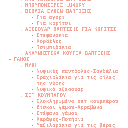
ΜΠΟΜΠΟΝΙΕΡΕΣ LUXURY
ΒΙΒΛΙΑ ΕΥΧΩΝ ΒΑΠΤΙΣΗΣ
Για αγόρι
Για κορίτσι
ΑΞΕΣΟΥΑΡ ΒΑΠΤΙΣΗΣ ΓΙΑ ΚΟΡΙΤΣΙ
Στεφανάκια
Κορδέλες
Τσιμπιδάκια
ΑΝΑΜΝΗΣΤΙΚΑ ΚΟΥΤΙΑ ΒΑΠΤΙΣΗΣ
ΓΑΜΟΣ
ΝΥΦΗ
Νυφικές παντόφλες-Σανδάλια
Βραχιολάκια για τις φίλες
της νύφης
Νυφικά αξεσουάρ
ΣΕΤ ΚΟΥΜΠΑΡΟΥ
Ολοκληρωμένο σετ κουμπάρου
Δίσκοι γάμου-Αρραβώνα
Στέφανα γάμου
Καράφες-Ποτήρια
Μαξιλαράκια για τις βέρες