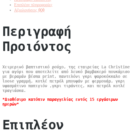
Επιπλέον πληροφορίες
Αξιολογήσεις (0)
Περιγραφή
Προιόντος
Χειμερινό βαπτιστικό ρούχο, της εταιρείας La Christine
για αγόρι που αποτελείτε από λευκό βαμβακερό πουκάμισο
με βεραμάν βέσπα print, παντελόνι γκρι ψαροκόκκαλο σε
loose γραμμή, κοτλέ πετρόλ μπουφάν με φερμουάρ, γκρι
υφασμάτινο παπιγιόν ,γκρι τιράντες, και πετρόλ κοτλέ
τραγιάσκα.
*Διαθέσιμο κατόπιν παραγγελίας εντός 15 εργάσιμων
ημερών*
Επιπλέον