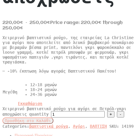
220,00
€
–
250,00
€
Price range: 220,00€ through
250,00€
Χειμερινό βαπτιστικό ρούχο, της εταιρείας La Christine
για αγόρι που αποτελείτε από λευκό βαμβακερό πουκάμισο
με βεραμάν βέσπα print, παντελόνι γκρι ψαροκόκκαλο σε
loose γραμμή, κοτλέ πετρόλ μπουφάν με φερμουάρ, γκρι
υφασμάτινο παπιγιόν ,γκρι τιράντες, και πετρόλ κοτλέ
τραγιάσκα.
✂️ -10% έκπτωση λόγω αγοράς Βαπτιστικού Πακέτου!
12-18 μηνών
18-24 μηνών
Μεγέθη
24-36 μηνών
Εκκαθάριση
Χειμερινό βαπτιστικό ρούχο για αγόρι σε Πετρόλ-γκρι
αποχρώσεις quantity
Προσθήκη στο Καλάθι
Categories:
βαπτιστικά ρούχα
,
Αγόρι
,
ΒΑΠΤΙΣΗ
SKU:
14199
Περιγραφή Προιόντος