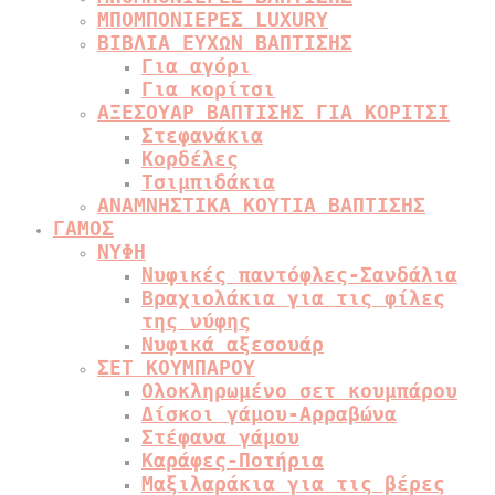
ΜΠΟΜΠΟΝΙΕΡΕΣ LUXURY
ΒΙΒΛΙΑ ΕΥΧΩΝ ΒΑΠΤΙΣΗΣ
Για αγόρι
Για κορίτσι
ΑΞΕΣΟΥΑΡ ΒΑΠΤΙΣΗΣ ΓΙΑ ΚΟΡΙΤΣΙ
Στεφανάκια
Κορδέλες
Τσιμπιδάκια
ΑΝΑΜΝΗΣΤΙΚΑ ΚΟΥΤΙΑ ΒΑΠΤΙΣΗΣ
ΓΑΜΟΣ
ΝΥΦΗ
Νυφικές παντόφλες-Σανδάλια
Βραχιολάκια για τις φίλες
της νύφης
Νυφικά αξεσουάρ
ΣΕΤ ΚΟΥΜΠΑΡΟΥ
Ολοκληρωμένο σετ κουμπάρου
Δίσκοι γάμου-Αρραβώνα
Στέφανα γάμου
Καράφες-Ποτήρια
Μαξιλαράκια για τις βέρες