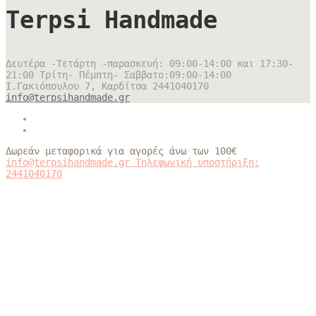
Terpsi Handmade
Δευτέρα -Τετάρτη -παρασκευή: 09:00-14:00 και 17:30-
21:00 Τρίτη- Πέμπτη- Σαββατο:09:00-14:00
Ι.Γακιόπουλου 7, Καρδίτσα
2441040170
info@terpsihandmade.gr
Δωρεάν μεταφορικά για αγορές άνω των 100€
info@terpsihandmade.gr
Τηλεφωνική υποστήριξη:
2441040170