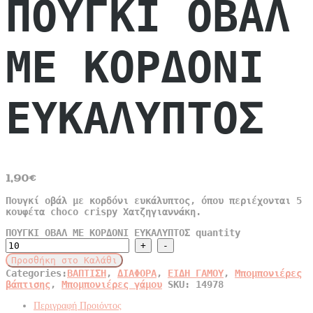
ΠΟΥΓΚΙ ΟΒΑΛ
ΜΕ ΚΟΡΔΟΝΙ
ΕΥΚΑΛΥΠΤΟΣ
1,90
€
Πουγκί οβάλ με κορδόνι ευκάλυπτος, όπου περιέχονται 5
κουφέτα choco crispy Χατζηγιαννάκη.
ΠΟΥΓΚΙ ΟΒΑΛ ΜΕ ΚΟΡΔΟΝΙ ΕΥΚΑΛΥΠΤΟΣ quantity
Προσθήκη στο Καλάθι
Categories:
ΒΑΠΤΙΣΗ
,
ΔΙΑΦΟΡΑ
,
ΕΙΔΗ ΓΑΜΟΥ
,
Μπομπονιέρες
βάπτισης
,
Μπομπονιέρες γάμου
SKU:
14978
Περιγραφή Προιόντος