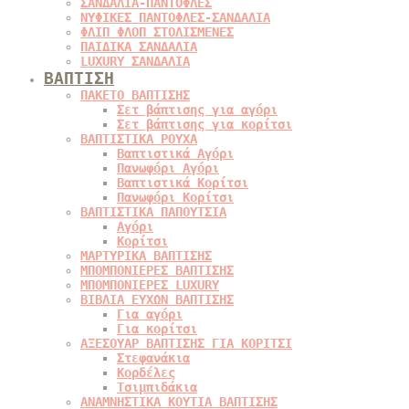
ΣΑΝΔΑΛΙΑ-ΠΑΝΤΟΦΛΕΣ
ΝΥΦΙΚΕΣ ΠΑΝΤΟΦΛΕΣ-ΣΑΝΔΑΛΙΑ
ΦΛΙΠ ΦΛΟΠ ΣΤΟΛΙΣΜΕΝΕΣ
ΠΑΙΔΙΚΑ ΣΑΝΔΑΛΙΑ
LUXURY ΣΑΝΔΑΛΙΑ
ΒΑΠΤΙΣΗ
ΠΑΚΕΤΟ ΒΑΠΤΙΣΗΣ
Σετ βάπτισης για αγόρι
Σετ βάπτισης για κορίτσι
ΒΑΠΤΙΣΤΙΚΑ ΡΟΥΧΑ
Βαπτιστικά Αγόρι
Πανωφόρι Αγόρι
Βαπτιστικά Κορίτσι
Πανωφόρι Κορίτσι
ΒΑΠΤΙΣΤΙΚΑ ΠΑΠΟΥΤΣΙΑ
Αγόρι
Κορίτσι
ΜΑΡΤΥΡΙΚΑ ΒΑΠΤΙΣΗΣ
ΜΠΟΜΠΟΝΙΕΡΕΣ ΒΑΠΤΙΣΗΣ
ΜΠΟΜΠΟΝΙΕΡΕΣ LUXURY
ΒΙΒΛΙΑ ΕΥΧΩΝ ΒΑΠΤΙΣΗΣ
Για αγόρι
Για κορίτσι
ΑΞΕΣΟΥΑΡ ΒΑΠΤΙΣΗΣ ΓΙΑ ΚΟΡΙΤΣΙ
Στεφανάκια
Κορδέλες
Τσιμπιδάκια
ΑΝΑΜΝΗΣΤΙΚΑ ΚΟΥΤΙΑ ΒΑΠΤΙΣΗΣ