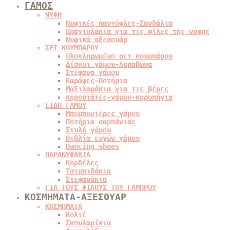
ΓΑΜΟΣ
ΝΥΦΗ
Νυφικές παντόφλες-Σανδάλια
Βραχιολάκια για τις φίλες της νύφης
Νυφικά αξεσουάρ
ΣΕΤ ΚΟΥΜΠΑΡΟΥ
Ολοκληρωμένο σετ κουμπάρου
Δίσκοι γάμου-Αρραβώνα
Στέφανα γάμου
Καράφες-Ποτήρια
Μαξιλαράκια για τις βέρες
κηροστάτες-γάμου-κηροπήγια
ΕΙΔΗ ΓΑΜΟΥ
Μπομπονιέρες γάμου
Ποτήρια σαμπάνιας
Στυλό γάμου
Βιβλία ευχών γάμου
Dancing shoes
ΠΑΡΑΝΥΦΑΚΙΑ
Κορδέλες
Τσιμπιδάκια
Στεφανάκια
ΓΙΑ ΤΟΥΣ ΦΙΛΟΥΣ ΤΟΥ ΓΑΜΠΡΟΥ
ΚΟΣΜΗΜΑΤΑ-ΑΞΕΣΟΥΑΡ
ΚΟΣΜΗΜΑΤΑ
Κολιέ
Σκουλαρίκια