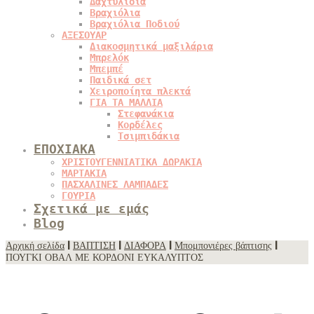
Δαχτυλίδια
Βραχιόλια
Βραχιόλια Ποδιού
ΑΞΕΣΟΥΑΡ
Διακοσμητικά μαξιλάρια
Μπρελόκ
Μπεμπέ
Παιδικά σετ
Χειροποίητα πλεκτά
ΓΙΑ ΤΑ ΜΑΛΛΙΑ
Στεφανάκια
Κορδέλες
Τσιμπιδάκια
ΕΠΟΧΙΑΚΑ
ΧΡΙΣΤΟΥΓΕΝΝΙΑΤΙΚΑ ΔΩΡΑΚΙΑ
ΜΑΡΤΑΚΙΑ
ΠΑΣΧΑΛΙΝΕΣ ΛΑΜΠΑΔΕΣ
ΓΟΥΡΙΑ
Σχετικά με εμάς
Blog
Αρχική σελίδα
|
ΒΑΠΤΙΣΗ
|
ΔΙΑΦΟΡΑ
|
Μπομπονιέρες βάπτισης
|
ΠΟΥΓΚΙ ΟΒΑΛ ΜΕ ΚΟΡΔΟΝΙ ΕΥΚΑΛΥΠΤΟΣ