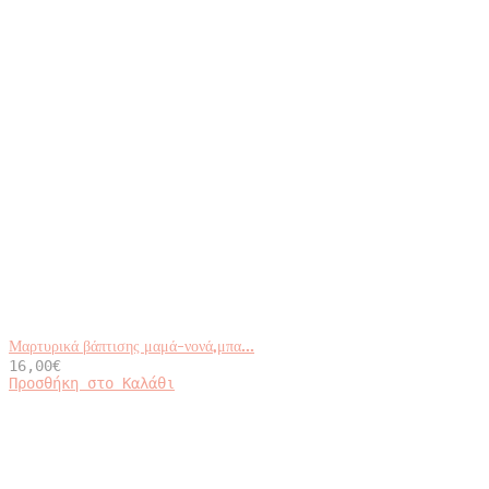
Μαρτυρικά βάπτισης μαμά-νονά,μπα...
16,00
€
Προσθήκη στο Καλάθι