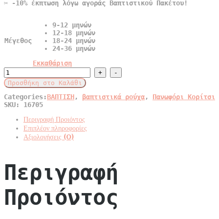
✂️ -10% έκπτωση λόγω αγοράς Βαπτιστικού Πακέτου!
140,00€
9-12 μηνών
12-18 μηνών
Μέγεθος
18-24 μηνών
24-36 μηνών
Εκκαθάριση
Πανωφόρι
old-
Προσθήκη στο Καλάθι
pink
Bambolino
Categories:
ΒΑΠΤΙΣΗ
,
βαπτιστικά ρούχα
,
Πανωφόρι Κορίτσι
"Kleopatra"
SKU:
16705
quantity
Περιγραφή Προιόντος
Επιπλέον πληροφορίες
Αξιολογήσεις (0)
Περιγραφή
Προιόντος