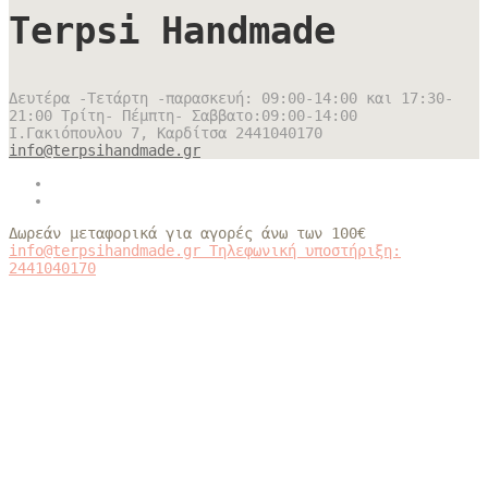
Terpsi Handmade
Δευτέρα -Τετάρτη -παρασκευή: 09:00-14:00 και 17:30-
21:00 Τρίτη- Πέμπτη- Σαββατο:09:00-14:00
Ι.Γακιόπουλου 7, Καρδίτσα
2441040170
info@terpsihandmade.gr
Δωρεάν μεταφορικά για αγορές άνω των 100€
info@terpsihandmade.gr
Τηλεφωνική υποστήριξη:
2441040170