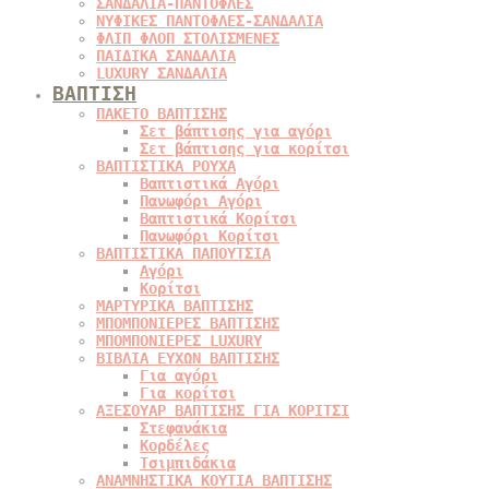
ΣΑΝΔΑΛΙΑ-ΠΑΝΤΟΦΛΕΣ
ΝΥΦΙΚΕΣ ΠΑΝΤΟΦΛΕΣ-ΣΑΝΔΑΛΙΑ
ΦΛΙΠ ΦΛΟΠ ΣΤΟΛΙΣΜΕΝΕΣ
ΠΑΙΔΙΚΑ ΣΑΝΔΑΛΙΑ
LUXURY ΣΑΝΔΑΛΙΑ
ΒΑΠΤΙΣΗ
ΠΑΚΕΤΟ ΒΑΠΤΙΣΗΣ
Σετ βάπτισης για αγόρι
Σετ βάπτισης για κορίτσι
ΒΑΠΤΙΣΤΙΚΑ ΡΟΥΧΑ
Βαπτιστικά Αγόρι
Πανωφόρι Αγόρι
Βαπτιστικά Κορίτσι
Πανωφόρι Κορίτσι
ΒΑΠΤΙΣΤΙΚΑ ΠΑΠΟΥΤΣΙΑ
Αγόρι
Κορίτσι
ΜΑΡΤΥΡΙΚΑ ΒΑΠΤΙΣΗΣ
ΜΠΟΜΠΟΝΙΕΡΕΣ ΒΑΠΤΙΣΗΣ
ΜΠΟΜΠΟΝΙΕΡΕΣ LUXURY
ΒΙΒΛΙΑ ΕΥΧΩΝ ΒΑΠΤΙΣΗΣ
Για αγόρι
Για κορίτσι
ΑΞΕΣΟΥΑΡ ΒΑΠΤΙΣΗΣ ΓΙΑ ΚΟΡΙΤΣΙ
Στεφανάκια
Κορδέλες
Τσιμπιδάκια
ΑΝΑΜΝΗΣΤΙΚΑ ΚΟΥΤΙΑ ΒΑΠΤΙΣΗΣ