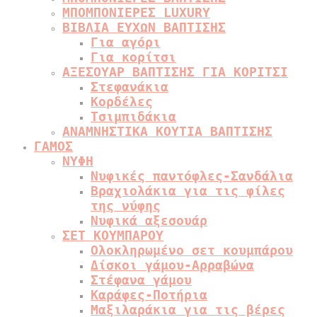
ΜΠΟΜΠΟΝΙΕΡΕΣ LUXURY
ΒΙΒΛΙΑ ΕΥΧΩΝ ΒΑΠΤΙΣΗΣ
Για αγόρι
Για κορίτσι
ΑΞΕΣΟΥΑΡ ΒΑΠΤΙΣΗΣ ΓΙΑ ΚΟΡΙΤΣΙ
Στεφανάκια
Κορδέλες
Τσιμπιδάκια
ΑΝΑΜΝΗΣΤΙΚΑ ΚΟΥΤΙΑ ΒΑΠΤΙΣΗΣ
ΓΑΜΟΣ
ΝΥΦΗ
Νυφικές παντόφλες-Σανδάλια
Βραχιολάκια για τις φίλες
της νύφης
Νυφικά αξεσουάρ
ΣΕΤ ΚΟΥΜΠΑΡΟΥ
Ολοκληρωμένο σετ κουμπάρου
Δίσκοι γάμου-Αρραβώνα
Στέφανα γάμου
Καράφες-Ποτήρια
Μαξιλαράκια για τις βέρες