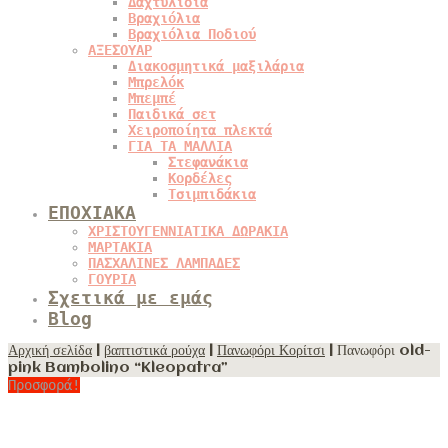
Δαχτυλίδια
Βραχιόλια
Βραχιόλια Ποδιού
ΑΞΕΣΟΥΑΡ
Διακοσμητικά μαξιλάρια
Μπρελόκ
Μπεμπέ
Παιδικά σετ
Χειροποίητα πλεκτά
ΓΙΑ ΤΑ ΜΑΛΛΙΑ
Στεφανάκια
Κορδέλες
Τσιμπιδάκια
ΕΠΟΧΙΑΚΑ
ΧΡΙΣΤΟΥΓΕΝΝΙΑΤΙΚΑ ΔΩΡΑΚΙΑ
ΜΑΡΤΑΚΙΑ
ΠΑΣΧΑΛΙΝΕΣ ΛΑΜΠΑΔΕΣ
ΓΟΥΡΙΑ
Σχετικά με εμάς
Blog
Αρχική σελίδα
|
βαπτιστικά ρούχα
|
Πανωφόρι Κορίτσι
| Πανωφόρι old-
pink Bambolino “Kleopatra”
Προσφορά!