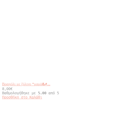
Βραχιόλι με ξύλινο “μαμά&#...
8,00
€
Βαθμολογήθηκε με
5.00
από 5
Αυτό
Προσθήκη στο Καλάθι
το
προϊόν
έχει
πολλαπλές