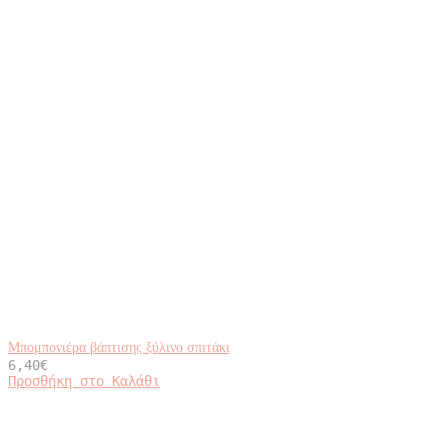
να
επιλεγούν
στη
σελίδα
του
προϊόντος
Μπομπονιέρα βάπτισης ξύλινο σπιτάκι
6,40
€
Προσθήκη στο Καλάθι