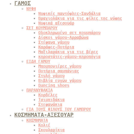
ΓΑΜΟΣ
ΝΥΦΗ
Νυφικές παντόφλες-Σανδάλια
Βραχιολάκια για τις φίλες της νύφης
Νυφικά αξεσουάρ
ΣΕΤ ΚΟΥΜΠΑΡΟΥ
Ολοκληρωμένο σετ κουμπάρου
Δίσκοι γάμου-Αρραβώνα
Στέφανα γάμου
Καράφες-Ποτήρια
Μαξιλαράκια για τις βέρες
κηροστάτες-γάμου-κηροπήγια
ΕΙΔΗ ΓΑΜΟΥ
Μπομπονιέρες γάμου
Ποτήρια σαμπάνιας
Στυλό γάμου
Βιβλία ευχών γάμου
Dancing shoes
ΠΑΡΑΝΥΦΑΚΙΑ
Κορδέλες
Τσιμπιδάκια
Στεφανάκια
ΓΙΑ ΤΟΥΣ ΦΙΛΟΥΣ ΤΟΥ ΓΑΜΠΡΟΥ
ΚΟΣΜΗΜΑΤΑ-ΑΞΕΣΟΥΑΡ
ΚΟΣΜΗΜΑΤΑ
Κολιέ
Σκουλαρίκια