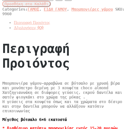
βότσαλο
Προσθήκη στο Καλάθι
χρυσό
Categories:
ΓΑΜΟΣ
,
ΕΙΔΗ ΓΑΜΟΥ
,
Μπομπονιέρες γάμου
SKU:
μονόπετρο
9960
quantity
Περιγραφή Προιόντος
Αξιολογήσεις (0)
Περιγραφή
Προιόντος
Μπομπονιέρα γάμου-αρραβώνα σε βότσαλο με χρυσή βέρα
και μονόπετρο δεμένη με 3 κουφέτα choco almond
Χατζηγιαννάκη σε διάφορες γεύσεις, εκρού δαντέλα και
σατέν φιογκάκι στο χρώμα της μόκας .
Η γεύσεις στα κουφέτα όπως και τα χρώματα στο δέσιμο
και στην δαντέλα μπορούν να αλλάξουν κατόπιν
επικοινωνίας
Μέγεθος βότσαλο 6×6 εκατοστά
* διαθέσιμο κατόπιν παραγγελίας εντός 15-20 ημερών