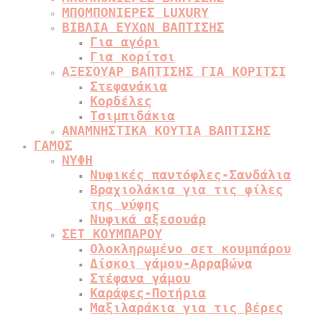
ΜΠΟΜΠΟΝΙΕΡΕΣ LUXURY
ΒΙΒΛΙΑ ΕΥΧΩΝ ΒΑΠΤΙΣΗΣ
Για αγόρι
Για κορίτσι
ΑΞΕΣΟΥΑΡ ΒΑΠΤΙΣΗΣ ΓΙΑ ΚΟΡΙΤΣΙ
Στεφανάκια
Κορδέλες
Τσιμπιδάκια
ΑΝΑΜΝΗΣΤΙΚΑ ΚΟΥΤΙΑ ΒΑΠΤΙΣΗΣ
ΓΑΜΟΣ
ΝΥΦΗ
Νυφικές παντόφλες-Σανδάλια
Βραχιολάκια για τις φίλες
της νύφης
Νυφικά αξεσουάρ
ΣΕΤ ΚΟΥΜΠΑΡΟΥ
Ολοκληρωμένο σετ κουμπάρου
Δίσκοι γάμου-Αρραβώνα
Στέφανα γάμου
Καράφες-Ποτήρια
Μαξιλαράκια για τις βέρες