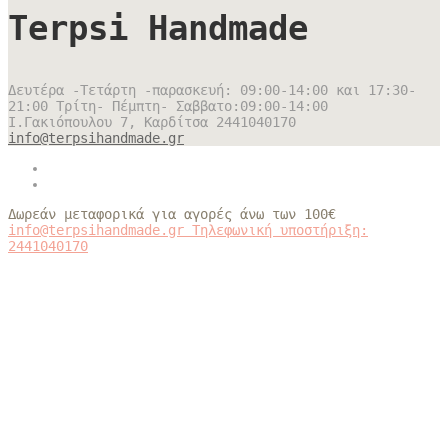
Terpsi Handmade
Δευτέρα -Τετάρτη -παρασκευή: 09:00-14:00 και 17:30-
21:00 Τρίτη- Πέμπτη- Σαββατο:09:00-14:00
Ι.Γακιόπουλου 7, Καρδίτσα
2441040170
info@terpsihandmade.gr
Δωρεάν μεταφορικά για αγορές άνω των 100€
info@terpsihandmade.gr
Τηλεφωνική υποστήριξη:
2441040170