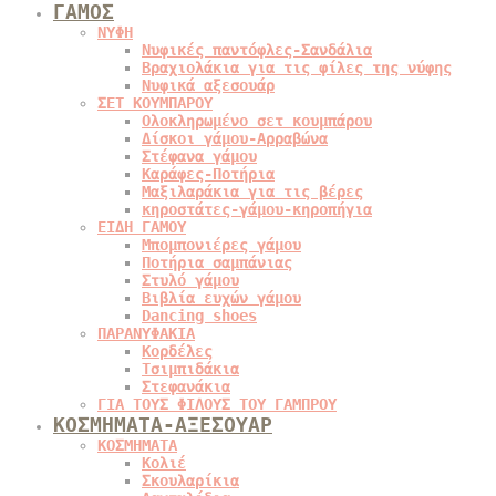
ΓΑΜΟΣ
ΝΥΦΗ
Νυφικές παντόφλες-Σανδάλια
Βραχιολάκια για τις φίλες της νύφης
Νυφικά αξεσουάρ
ΣΕΤ ΚΟΥΜΠΑΡΟΥ
Ολοκληρωμένο σετ κουμπάρου
Δίσκοι γάμου-Αρραβώνα
Στέφανα γάμου
Καράφες-Ποτήρια
Μαξιλαράκια για τις βέρες
κηροστάτες-γάμου-κηροπήγια
ΕΙΔΗ ΓΑΜΟΥ
Μπομπονιέρες γάμου
Ποτήρια σαμπάνιας
Στυλό γάμου
Βιβλία ευχών γάμου
Dancing shoes
ΠΑΡΑΝΥΦΑΚΙΑ
Κορδέλες
Τσιμπιδάκια
Στεφανάκια
ΓΙΑ ΤΟΥΣ ΦΙΛΟΥΣ ΤΟΥ ΓΑΜΠΡΟΥ
ΚΟΣΜΗΜΑΤΑ-ΑΞΕΣΟΥΑΡ
ΚΟΣΜΗΜΑΤΑ
Κολιέ
Σκουλαρίκια