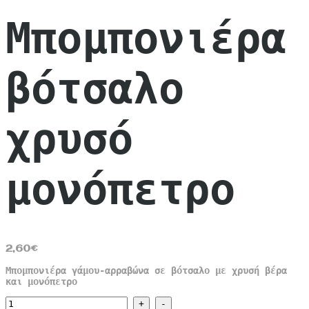
Μπομπονιέρα
βότσαλο
χρυσό
μονόπετρο
2,60
€
Μπομπονιέρα γάμου-αρραβώνα σε βότσαλο με χρυσή βέρα
και μονόπετρο
Μπομπονιέρα