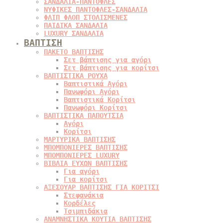
ΣΑΝΔΑΛΙΑ-ΠΑΝΤΟΦΛΕΣ
ΝΥΦΙΚΕΣ ΠΑΝΤΟΦΛΕΣ-ΣΑΝΔΑΛΙΑ
ΦΛΙΠ ΦΛΟΠ ΣΤΟΛΙΣΜΕΝΕΣ
ΠΑΙΔΙΚΑ ΣΑΝΔΑΛΙΑ
LUXURY ΣΑΝΔΑΛΙΑ
ΒΑΠΤΙΣΗ
ΠΑΚΕΤΟ ΒΑΠΤΙΣΗΣ
Σετ βάπτισης για αγόρι
Σετ βάπτισης για κορίτσι
ΒΑΠΤΙΣΤΙΚΑ ΡΟΥΧΑ
Βαπτιστικά Αγόρι
Πανωφόρι Αγόρι
Βαπτιστικά Κορίτσι
Πανωφόρι Κορίτσι
ΒΑΠΤΙΣΤΙΚΑ ΠΑΠΟΥΤΣΙΑ
Αγόρι
Κορίτσι
ΜΑΡΤΥΡΙΚΑ ΒΑΠΤΙΣΗΣ
ΜΠΟΜΠΟΝΙΕΡΕΣ ΒΑΠΤΙΣΗΣ
ΜΠΟΜΠΟΝΙΕΡΕΣ LUXURY
ΒΙΒΛΙΑ ΕΥΧΩΝ ΒΑΠΤΙΣΗΣ
Για αγόρι
Για κορίτσι
ΑΞΕΣΟΥΑΡ ΒΑΠΤΙΣΗΣ ΓΙΑ ΚΟΡΙΤΣΙ
Στεφανάκια
Κορδέλες
Τσιμπιδάκια
ΑΝΑΜΝΗΣΤΙΚΑ ΚΟΥΤΙΑ ΒΑΠΤΙΣΗΣ