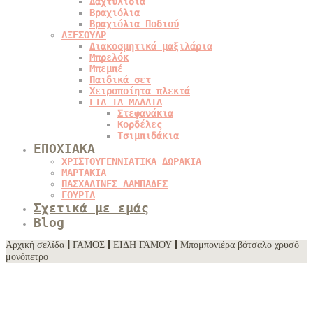
Δαχτυλίδια
Βραχιόλια
Βραχιόλια Ποδιού
ΑΞΕΣΟΥΑΡ
Διακοσμητικά μαξιλάρια
Μπρελόκ
Μπεμπέ
Παιδικά σετ
Χειροποίητα πλεκτά
ΓΙΑ ΤΑ ΜΑΛΛΙΑ
Στεφανάκια
Κορδέλες
Τσιμπιδάκια
ΕΠΟΧΙΑΚΑ
ΧΡΙΣΤΟΥΓΕΝΝΙΑΤΙΚΑ ΔΩΡΑΚΙΑ
ΜΑΡΤΑΚΙΑ
ΠΑΣΧΑΛΙΝΕΣ ΛΑΜΠΑΔΕΣ
ΓΟΥΡΙΑ
Σχετικά με εμάς
Blog
Αρχική σελίδα
|
ΓΑΜΟΣ
|
ΕΙΔΗ ΓΑΜΟΥ
| Μπομπονιέρα βότσαλο χρυσό
μονόπετρο