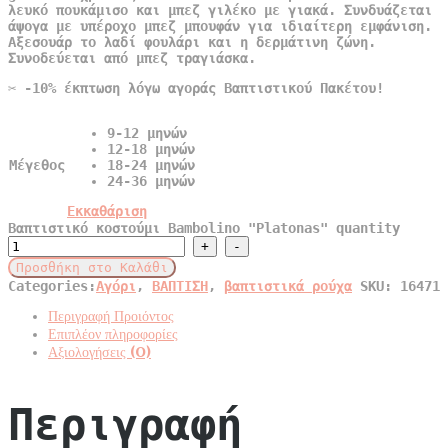
λευκό πουκάμισο και μπεζ γιλέκο με γιακά. Συνδυάζεται
άψογα με υπέροχο μπεζ μπουφάν για ιδιαίτερη εμφάνιση.
Αξεσουάρ το λαδί φουλάρι και η δερμάτινη ζώνη.
Συνοδεύεται από μπεζ τραγιάσκα.
✂️ -10% έκπτωση λόγω αγοράς Βαπτιστικού Πακέτου!
9-12 μηνών
12-18 μηνών
Μέγεθος
18-24 μηνών
24-36 μηνών
Εκκαθάριση
Βαπτιστικό κοστούμι Bambolino "Platonas" quantity
Προσθήκη στο Καλάθι
Categories:
Αγόρι
,
ΒΑΠΤΙΣΗ
,
βαπτιστικά ρούχα
SKU:
16471
Περιγραφή Προιόντος
Επιπλέον πληροφορίες
Αξιολογήσεις (0)
Περιγραφή