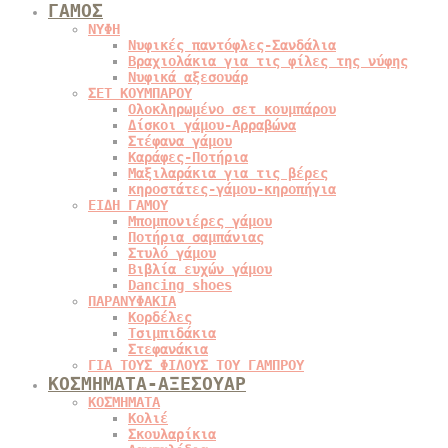
ΓΑΜΟΣ
ΝΥΦΗ
Νυφικές παντόφλες-Σανδάλια
Βραχιολάκια για τις φίλες της νύφης
Νυφικά αξεσουάρ
ΣΕΤ ΚΟΥΜΠΑΡΟΥ
Ολοκληρωμένο σετ κουμπάρου
Δίσκοι γάμου-Αρραβώνα
Στέφανα γάμου
Καράφες-Ποτήρια
Μαξιλαράκια για τις βέρες
κηροστάτες-γάμου-κηροπήγια
ΕΙΔΗ ΓΑΜΟΥ
Μπομπονιέρες γάμου
Ποτήρια σαμπάνιας
Στυλό γάμου
Βιβλία ευχών γάμου
Dancing shoes
ΠΑΡΑΝΥΦΑΚΙΑ
Κορδέλες
Τσιμπιδάκια
Στεφανάκια
ΓΙΑ ΤΟΥΣ ΦΙΛΟΥΣ ΤΟΥ ΓΑΜΠΡΟΥ
ΚΟΣΜΗΜΑΤΑ-ΑΞΕΣΟΥΑΡ
ΚΟΣΜΗΜΑΤΑ
Κολιέ
Σκουλαρίκια