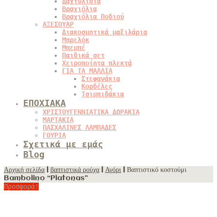
Δαχτυλίδια
Βραχιόλια
Βραχιόλια Ποδιού
ΑΞΕΣΟΥΑΡ
Διακοσμητικά μαξιλάρια
Μπρελόκ
Μπεμπέ
Παιδικά σετ
Χειροποίητα πλεκτά
ΓΙΑ ΤΑ ΜΑΛΛΙΑ
Στεφανάκια
Κορδέλες
Τσιμπιδάκια
ΕΠΟΧΙΑΚΑ
ΧΡΙΣΤΟΥΓΕΝΝΙΑΤΙΚΑ ΔΩΡΑΚΙΑ
ΜΑΡΤΑΚΙΑ
ΠΑΣΧΑΛΙΝΕΣ ΛΑΜΠΑΔΕΣ
ΓΟΥΡΙΑ
Σχετικά με εμάς
Blog
Αρχική σελίδα
|
βαπτιστικά ρούχα
|
Αγόρι
| Βαπτιστικό κοστούμι
Bambolino “Platonas”
Προσφορά!