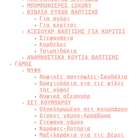
ΜΠΟΜΠΟΝΙΕΡΕΣ LUXURY
ΒΙΒΛΙΑ ΕΥΧΩΝ ΒΑΠΤΙΣΗΣ
Για αγόρι
Για κορίτσι
ΑΞΕΣΟΥΑΡ ΒΑΠΤΙΣΗΣ ΓΙΑ ΚΟΡΙΤΣΙ
Στεφανάκια
Κορδέλες
Τσιμπιδάκια
ΑΝΑΜΝΗΣΤΙΚΑ ΚΟΥΤΙΑ ΒΑΠΤΙΣΗΣ
ΓΑΜΟΣ
ΝΥΦΗ
Νυφικές παντόφλες-Σανδάλια
Βραχιολάκια για τις φίλες
της νύφης
Νυφικά αξεσουάρ
ΣΕΤ ΚΟΥΜΠΑΡΟΥ
Ολοκληρωμένο σετ κουμπάρου
Δίσκοι γάμου-Αρραβώνα
Στέφανα γάμου
Καράφες-Ποτήρια
Μαξιλαράκια για τις βέρες