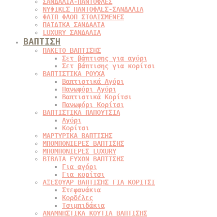
ΣΑΝΔΑΛΙΑ-ΠΑΝΤΟΦΛΕΣ
ΝΥΦΙΚΕΣ ΠΑΝΤΟΦΛΕΣ-ΣΑΝΔΑΛΙΑ
ΦΛΙΠ ΦΛΟΠ ΣΤΟΛΙΣΜΕΝΕΣ
ΠΑΙΔΙΚΑ ΣΑΝΔΑΛΙΑ
LUXURY ΣΑΝΔΑΛΙΑ
ΒΑΠΤΙΣΗ
ΠΑΚΕΤΟ ΒΑΠΤΙΣΗΣ
Σετ βάπτισης για αγόρι
Σετ βάπτισης για κορίτσι
ΒΑΠΤΙΣΤΙΚΑ ΡΟΥΧΑ
Βαπτιστικά Αγόρι
Πανωφόρι Αγόρι
Βαπτιστικά Κορίτσι
Πανωφόρι Κορίτσι
ΒΑΠΤΙΣΤΙΚΑ ΠΑΠΟΥΤΣΙΑ
Αγόρι
Κορίτσι
ΜΑΡΤΥΡΙΚΑ ΒΑΠΤΙΣΗΣ
ΜΠΟΜΠΟΝΙΕΡΕΣ ΒΑΠΤΙΣΗΣ
ΜΠΟΜΠΟΝΙΕΡΕΣ LUXURY
ΒΙΒΛΙΑ ΕΥΧΩΝ ΒΑΠΤΙΣΗΣ
Για αγόρι
Για κορίτσι
ΑΞΕΣΟΥΑΡ ΒΑΠΤΙΣΗΣ ΓΙΑ ΚΟΡΙΤΣΙ
Στεφανάκια
Κορδέλες
Τσιμπιδάκια
ΑΝΑΜΝΗΣΤΙΚΑ ΚΟΥΤΙΑ ΒΑΠΤΙΣΗΣ