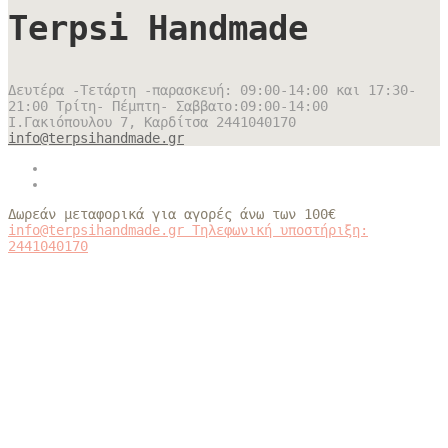
Terpsi Handmade
Δευτέρα -Τετάρτη -παρασκευή: 09:00-14:00 και 17:30-
21:00 Τρίτη- Πέμπτη- Σαββατο:09:00-14:00
Ι.Γακιόπουλου 7, Καρδίτσα
2441040170
info@terpsihandmade.gr
Δωρεάν μεταφορικά για αγορές άνω των 100€
info@terpsihandmade.gr
Τηλεφωνική υποστήριξη:
2441040170